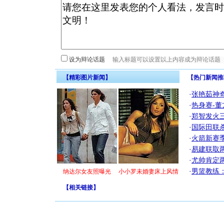
设为辩论话题
【精彩图片新闻】
【热门新闻推
·
张艳茹神
·
热身赛-董
·
郑智发火三
·
国际田联
·
火箭新赛
·
易建联取
·
尤帅肯定
·
男篮教练
纳达尔女友照曝光
小小罗未婚妻床上风情
【
相关链接
】