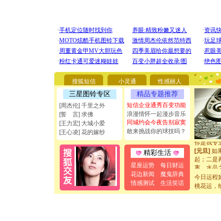
[圣诞节]
你太多，
要平安！
[圣诞节]
搜狐短信
小灵通
性感丽人
能正大光明
三星图铃专区
精品专题推荐
都要快乐噢
短信企业通秀百变功能
[周杰伦] 千里之外
[圣诞节]
浪漫情怀一起漫步音乐
如意,快乐
[誓 言] 求佛
同城约会今夜告别寂寞
[元旦]
看
[王力宏] 大城小爱
断电。爱
敢来挑战你的球技吗？
[王心凌] 花的嫁纱
你是我专
[元旦]
如
精彩生活
起；二是
离。水晶
星座运势
每日财运
[元旦]
当
花边新闻
魔鬼辞典
今日运程
泣，这痛
情感测试
生活笑话
桃花运，
卖了。水
[春节]
风
颜！冬去
道一声平