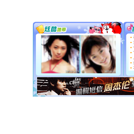
[春节]
传
片叶子是
送你一棵
[圣诞节]
你太多，
要平安！
[圣诞节]
能正大光明
都要快乐噢
[圣诞节]
如意,快乐
[元旦]
看
断电。爱
你是我专
[元旦]
如
起；二是
离。水晶
[元旦]
当
泣，这痛
卖了。水
[春节]
风
颜！冬去
道一声平
[春节]
传
片叶子是
送你一棵