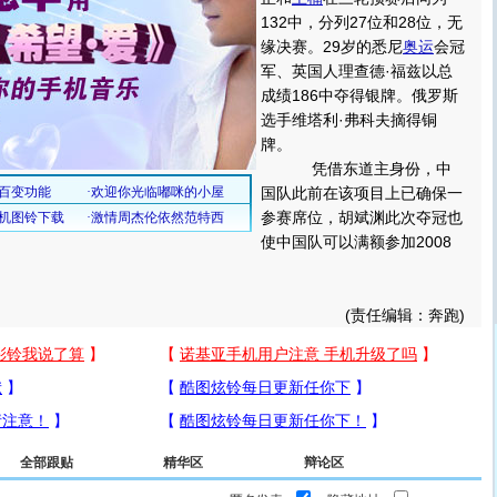
132中，分列27位和28位，无
缘决赛。29岁的悉尼
奥运
会冠
军、英国人理查德·福兹以总
成绩186中夺得银牌。俄罗斯
选手维塔利·弗科夫摘得铜
牌。
凭借东道主身份，中
国队此前在该项目上已确保一
参赛席位，胡斌渊此次夺冠也
使中国队可以满额参加2008
(责任编辑：奔跑)
全部跟贴
精华区
辩论区