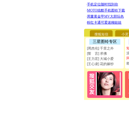
搜狐短信
小灵
三星图铃专区
[周杰伦] 千里之外
[誓 言] 求佛
[王力宏] 大城小爱
[王心凌] 花的嫁纱