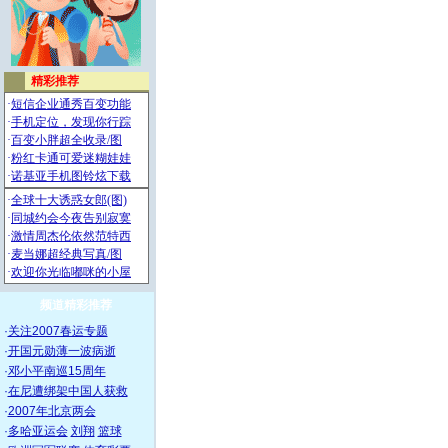
频道精彩推荐
·
关注2007春运专题
·
开国元勋薄一波病逝
·
邓小平南巡15周年
·
在尼遭绑架中国人获救
·
2007年北京两会
·
多哈亚运会
刘翔
篮球