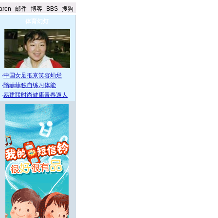
aren
-
邮件
-
博客
-
BBS
-
搜狗
体育幻灯
·
中国女足抵京笑容灿烂
·
隋菲菲独自练习体能
·
易建联时尚健康青春逼人