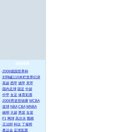
体育推荐
·
2006德国世界杯
·
刘翔破110米栏世界纪录
·
英超
西甲
德甲
意甲
·
国内足球
国足
中超
·
中甲
女足
体育彩票
·
2006男篮世锦赛
WCBA
·
篮球
NBA
CBA
WNBA
·
姚明
大超
男篮
女篮
·
F1
网球
高尔夫
围棋
·
王治郅
科比
丁俊晖
·
奥运会
足球彩票