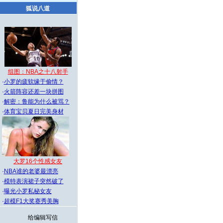
狐说八道
组图：NBA之十八射手
·
小罗的疲软缘于偷情？
·
火箭阵容还差一块拼图
·
解密：鲁能为什么被骂？
·
体育宝贝夏日完美身材
大罗16个性感女友
·
NBA谁的老婆最漂亮
·
模特表演裙子突然破了
·
曝光小罗私秘女友
·
超模F1大奖赛秀美胸
给编辑写信