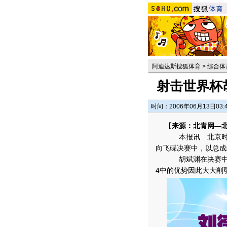
阿迪达斯搜狐体育
>
综合体
射击世界杯胡
时间：2006年06月13日03:
【
来源：北青网—
本报讯 北京时间
向飞碟决赛中，以总成绩
胡斌渊在决赛中并
4中的优势因此大大削