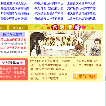
[圣诞节]
圣诞节到了，想想没什么送给你的，又不打算给
你太多，只有给你五千万：千万快乐！千万要健康！千万
要平安！千万要知足！千万不要忘记我！
[圣诞节]
不只这样的日子才会想起你,而是这样的日子才
通
性感丽人
能正大光明地骚扰你,告诉你,圣诞要快乐!新年要快乐!天天
精品专题推荐
都要快乐噢!
[圣诞节]
奉上一颗祝福的心,在这个特别的日子里,愿幸福,
短信企业通秀百变功能
如意,快乐,鲜花,一切美好的祝愿与你同在.圣诞快乐!
浪漫情怀一起漫步音乐
[元旦]
看到你我会触电；看不到你我要充电；没有你我会
同城约会今夜告别寂寞
断电。爱你是我职业，想你是我事业，抱你是我特长，吻
敢来挑战你的球技吗？
你是我专业！水晶之恋祝你新年快乐
[元旦]
如果上天让我许三个愿望，一是今生今世和你在一
精彩生活
起；二是再生再世和你在一起；三是三生三世和你不再分
离。水晶之恋祝你新年快乐
星座运势
每日财运
[元旦]
当我狠下心扭头离去那一刻，你在我身后无助地哭
花边新闻
魔鬼辞典
今日运程如何？财运、事业运、
泣，这痛楚让我明白我多么爱你。我转身抱住你：这猪不
情感测试
生活笑话
桃花运，给你详细道来！！！
卖了。水晶之恋祝你新年快乐。
[春节]
风柔雨润好月圆，半岛铁盒伴身边，每日尽显开心
颜！冬去春来似水如烟，劳碌人生需尽欢！听一曲轻歌，
道一声平安！新年吉祥万事如愿
[春节]
传说薰衣草有四片叶子：第一片叶子是信仰，第二
片叶子是希望，第三片叶子是爱情，第四片叶子是幸运。
送你一棵薰衣草，愿你新年快乐！