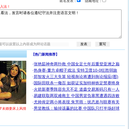
匿名发表：
隐藏地址：
入法！
【热门新闻推荐】
·
张艳茹神奇两扑救 中国女足七年后重登亚洲之巅
·
热身赛-董方卓帽子戏法 安特卫普10-0狂胜弱旅
·
郑智发火三大失算 轻视舆论将遭到舆论报应(图)
·
国际田联杀一儆百 如获证实加特林铁定禁赛终身
·
火箭新赛季阵容先天不足 道森交易筹码只有一人
·
易建联取两双难救主 中国男篮负塞黑遭遇四连败
·
尤帅肯定两小将表现 朱芳雨：状态差与联赛有关
·
男篮教练：输掉该赢的比赛 中国队只打半场好球
罗未婚妻床上风情