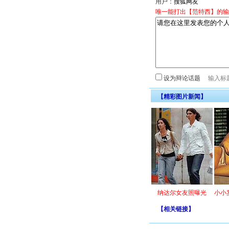
用户：
唯一能打出【范特西】的输
设为辩论话题
【精彩图片新闻】
纳达尔女友照曝光
小小
【
相关链接
】