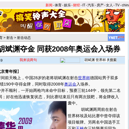
新闻
-
体育
-
娱乐
-
财经
-
IT
-
汽车
-
房产
-
女人
-
TV
-
chin
育
>
射击
>
射击动态
斌渊夺金 同获2008年奥运会入场券
我来说两句
49
北京青年报
】
前天晚上，中国28岁的老将胡斌渊在射击
世界杯
德国站男子双多
190中夺得金牌，同时取得2008年
奥运会
入场券。
不顺利，一开始两枪均未命中目标，预赛三轮144中，领先第二名
弱；好在他迅速恢复状态，到比赛结束后只有两次脱靶，将金牌收入
囊中。
胡斌渊两周前在射击
世界杯埃及站比赛中曾夺得该
项目银牌。另两名中国选手王
正和
王楠
在三轮预赛后同为