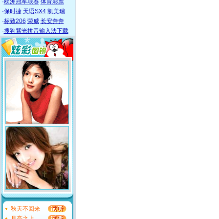
·
欧洲冠军联赛
体育彩票
·
保时捷
天语SX4
凯美瑞
·
标致206
荣威
长安奔奔
·
搜狗紫光拼音输入法下载
秋天不回来
月亮之上