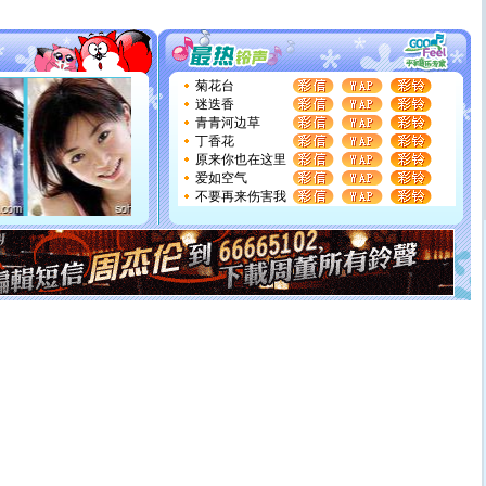
[圣诞节]
圣诞节到了，想想没什么送给你的，又不打算给
你太多，只有给你五千万：千万快乐！千万要健康！千万
要平安！千万要知足！千万不要忘记我！
[圣诞节]
不只这样的日子才会想起你,而是这样的日子才
能正大光明地骚扰你,告诉你,圣诞要快乐!新年要快乐!天天
菊花台
都要快乐噢!
迷迭香
[圣诞节]
奉上一颗祝福的心,在这个特别的日子里,愿幸福,
青青河边草
如意,快乐,鲜花,一切美好的祝愿与你同在.圣诞快乐!
丁香花
[元旦]
看到你我会触电；看不到你我要充电；没有你我会
原来你也在这里
断电。爱你是我职业，想你是我事业，抱你是我特长，吻
爱如空气
你是我专业！水晶之恋祝你新年快乐
不要再来伤害我
[元旦]
如果上天让我许三个愿望，一是今生今世和你在一
起；二是再生再世和你在一起；三是三生三世和你不再分
离。水晶之恋祝你新年快乐
[元旦]
当我狠下心扭头离去那一刻，你在我身后无助地哭
泣，这痛楚让我明白我多么爱你。我转身抱住你：这猪不
卖了。水晶之恋祝你新年快乐。
[春节]
风柔雨润好月圆，半岛铁盒伴身边，每日尽显开心
颜！冬去春来似水如烟，劳碌人生需尽欢！听一曲轻歌，
道一声平安！新年吉祥万事如愿
[春节]
传说薰衣草有四片叶子：第一片叶子是信仰，第二
片叶子是希望，第三片叶子是爱情，第四片叶子是幸运。
送你一棵薰衣草，愿你新年快乐！