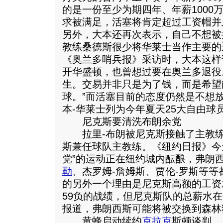
的是一份至少为期四年、年薪1000
求被满足，活塞将肯定超过工资帽并
另外，大本还再次表示，自己不想被
教练桑德斯很少将华莱士当作主要的
《奥兰多哨兵报》采访时，大本这样
开华盛顿，也曾想过要在奥兰多退役
生。交易并非只是为了钱，而是希望
球。”而活塞目前的态度仍然是不想
本-华莱士列为今年夏天25大自由球
尼克斯要清洗布朗余党
拉里-布朗被尼克斯接触了主教练
斯兼任球队主教练。《纽约日报》今
党”的运动正在纽约城内酝酿，弗朗
勒
、杰罗姆-詹姆斯、贾伦-罗斯等
的另外一个理由是尼克斯高额的工资
59负的战绩，但尼克斯队的总薪水
报道，弗朗西斯可能将被交换到森林
黄蜂启动续约
克拉克
斯顿谈判