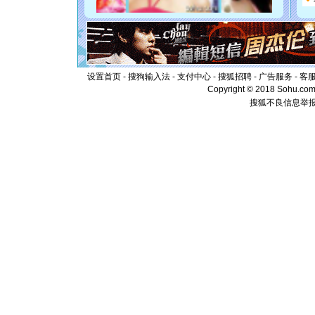
你是我专
[元旦]
如
起；二是
离。水晶
[元旦]
当
泣，这痛
设置首页
-
搜狗输入法
-
支付中心
-
搜狐招聘
-
广告服务
-
客
卖了。水
Copyright © 2018 Sohu.com I
[春节]
风
搜狐不良信息举
颜！冬去
道一声平
[春节]
传
片叶子是
送你一棵