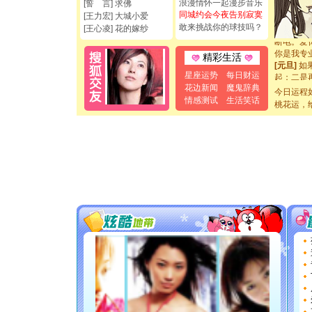
[圣诞节]
浪漫情怀一起漫步音乐
[誓 言] 求佛
如意,快乐
同城约会今夜告别寂寞
[王力宏] 大城小爱
[元旦]
看
敢来挑战你的球技吗？
[王心凌] 花的嫁纱
断电。爱
你是我专
精彩生活
[元旦]
如
起；二是
星座运势
每日财运
离。水晶
花边新闻
魔鬼辞典
今日运程
[元旦]
当
情感测试
生活笑话
桃花运，
泣，这痛
卖了。水
[春节]
风
颜！冬去
道一声平
[春节]
传
片叶子是
送你一棵
[圣诞节]
你太多，
要平安！
[圣诞节]
能正大光明
都要快乐噢
[圣诞节]
如意,快乐
[元旦]
看
断电。爱