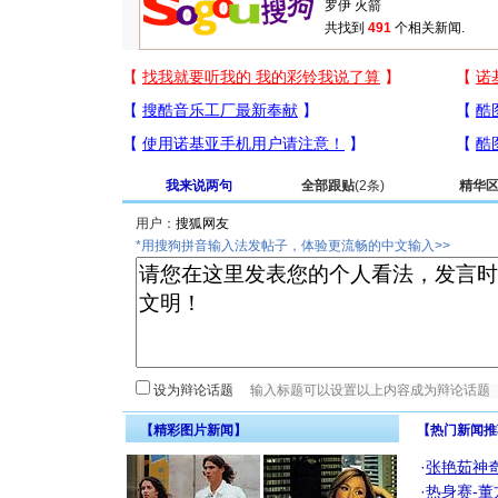
共找到
491
个相关新闻.
我来说两句
全部跟贴
(2条)
精华
用户：
*用搜狗拼音输入法发帖子，体验更流畅的中文输入>>
设为辩论话题
【精彩图片新闻】
【热门新闻推
·
张艳茹神
·
热身赛-董