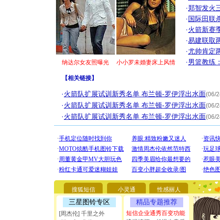
·
郑智发火三
·
国际田联
·
火箭新赛
·
易建联取
·
尤帅肯定
·
男篮教练
纳达尔女友照曝光
小小罗未婚妻床上风情
【
相关链接
】
·
火箭队扩展试训新秀名单 布兰顿-罗伊浮出水面
(06/2
·
火箭队扩展试训新秀名单 布兰顿-罗伊浮出水面
(06/2
·
火箭队扩展试训新秀名单 布兰顿-罗伊浮出水面
(06/2
[圣诞节]
你太多，
要平安！
搜狐短信
小灵通
性感丽人
[圣诞节]
三星图铃专区
精品专题推荐
能正大光明
短信企业通秀百变功能
都要快乐噢
[周杰伦] 千里之外