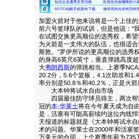
加盟火箭对于他来说将是一个上佳的
前六号签球队的试训，但是他说：“
在试图交换更高顺位的选秀权，希望
为火箭是一支伟大的队伍，也很适合
斯敦。”罗伊所说的更高顺位的选秀
的身高6英尺6英寸，垂直弹跳高度超
大
弗朗西斯
的弹跳相当。上赛季NC
20.2分，5.6个篮板，4.1次助攻和
率分别是50.8％和40.2％，正是
大本钟将试水自由市场
四届最佳防守球员得主，两次帮
冠的
本-华莱士
将在今年夏天成为自
是，活塞有可能高薪续约这位内线悍
天报道的标题就是《大本钟将试水自
术的问题。华莱士在2000年和活塞签
万美元的合同，上个赛季年薪为73