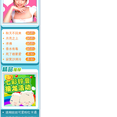
秋天不回来
月亮之上
求佛
香水有毒
死了都要爱
寂寞沙洲冷
迷糊娃娃可爱粉红卡通