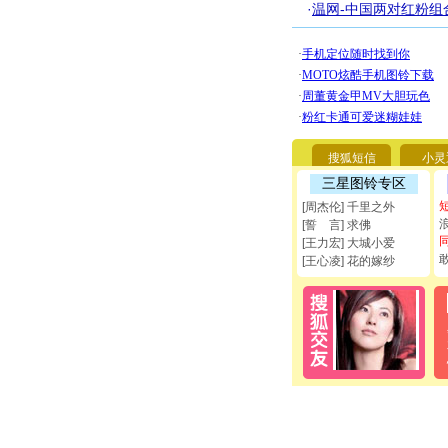
·
温网-中国两对红粉组
搜狐短信
小灵
三星图铃专区
[周杰伦] 千里之外
[誓 言] 求佛
[王力宏] 大城小爱
[王心凌] 花的嫁纱