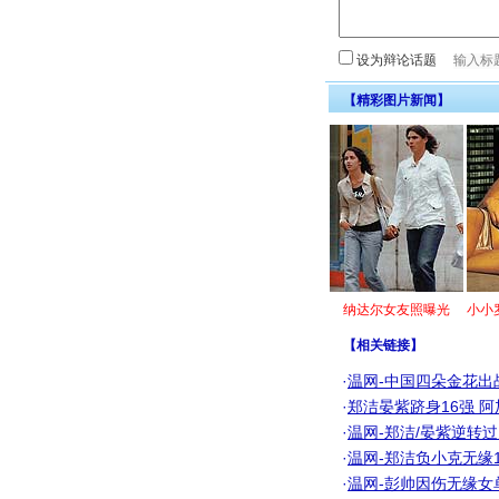
设为辩论话题
【精彩图片新闻】
纳达尔女友照曝光
小小
【
相关链接
】
·
温网-中国四朵金花出
·
郑洁晏紫跻身16强 
·
温网-郑洁/晏紫逆转
·
温网-郑洁负小克无缘
·
温网-彭帅因伤无缘女单