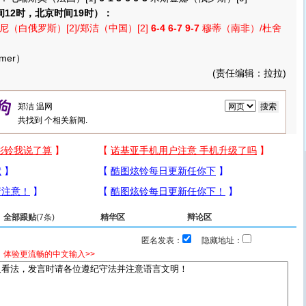
间12时，北京时间19时）：
（白俄罗斯）[2]/郑洁（中国）[2]
6-4 6-7 9-7
穆蒂（南非）/杜舍
er）
(责任编辑：拉拉)
共找到
个相关新闻.
全部跟贴
(7条)
精华区
辩论区
匿名发表：
隐藏地址：
，体验更流畅的中文输入>>