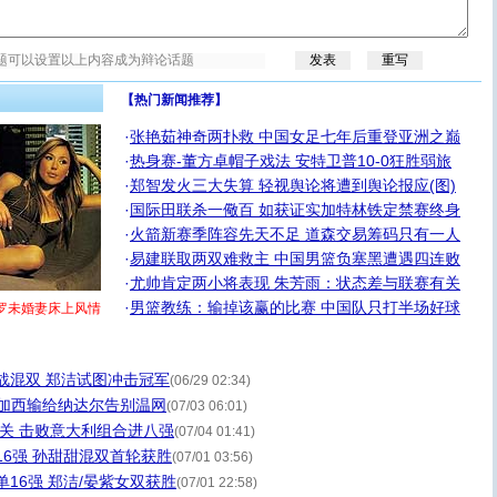
【热门新闻推荐】
·
张艳茹神奇两扑救 中国女足七年后重登亚洲之巅
·
热身赛-董方卓帽子戏法 安特卫普10-0狂胜弱旅
·
郑智发火三大失算 轻视舆论将遭到舆论报应(图)
·
国际田联杀一儆百 如获证实加特林铁定禁赛终身
·
火箭新赛季阵容先天不足 道森交易筹码只有一人
·
易建联取两双难救主 中国男篮负塞黑遭遇四连败
·
尤帅肯定两小将表现 朱芳雨：状态差与联赛有关
·
男篮教练：输掉该赢的比赛 中国队只打半场好球
罗未婚妻床上风情
战混双 郑洁试图冲击冠军
(06/29 02:34)
阿加西输给纳达尔告别温网
(07/03 06:01)
过关 击败意大利组合进八强
(07/04 01:41)
16强 孙甜甜混双首轮获胜
(07/01 03:56)
16强 郑洁/晏紫女双获胜
(07/01 22:58)