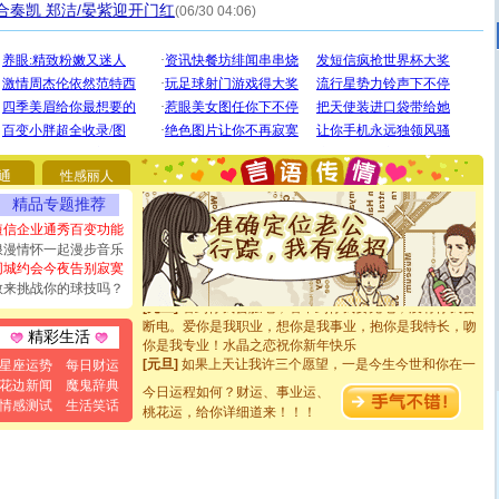
合奏凯 郑洁/晏紫迎开门红
(06/30 04:06)
[圣诞节]
圣诞节到了，想想没什么送给你的，又不打算给
你太多，只有给你五千万：千万快乐！千万要健康！千万
通
性感丽人
要平安！千万要知足！千万不要忘记我！
精品专题推荐
[圣诞节]
不只这样的日子才会想起你,而是这样的日子才
能正大光明地骚扰你,告诉你,圣诞要快乐!新年要快乐!天天
短信企业通秀百变功能
都要快乐噢!
浪漫情怀一起漫步音乐
[圣诞节]
奉上一颗祝福的心,在这个特别的日子里,愿幸福,
同城约会今夜告别寂寞
如意,快乐,鲜花,一切美好的祝愿与你同在.圣诞快乐!
敢来挑战你的球技吗？
[元旦]
看到你我会触电；看不到你我要充电；没有你我会
断电。爱你是我职业，想你是我事业，抱你是我特长，吻
精彩生活
你是我专业！水晶之恋祝你新年快乐
[元旦]
如果上天让我许三个愿望，一是今生今世和你在一
星座运势
每日财运
起；二是再生再世和你在一起；三是三生三世和你不再分
花边新闻
魔鬼辞典
离。水晶之恋祝你新年快乐
今日运程如何？财运、事业运、
情感测试
生活笑话
[元旦]
当我狠下心扭头离去那一刻，你在我身后无助地哭
桃花运，给你详细道来！！！
泣，这痛楚让我明白我多么爱你。我转身抱住你：这猪不
卖了。水晶之恋祝你新年快乐。
[春节]
风柔雨润好月圆，半岛铁盒伴身边，每日尽显开心
颜！冬去春来似水如烟，劳碌人生需尽欢！听一曲轻歌，