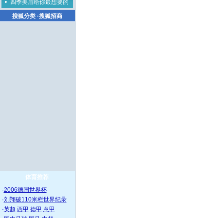
四季美眉给你最想要的
搜狐分类
·
搜狐招商
体育推荐
·
2006德国世界杯
·
刘翔破110米栏世界纪录
·
英超
西甲
德甲
意甲