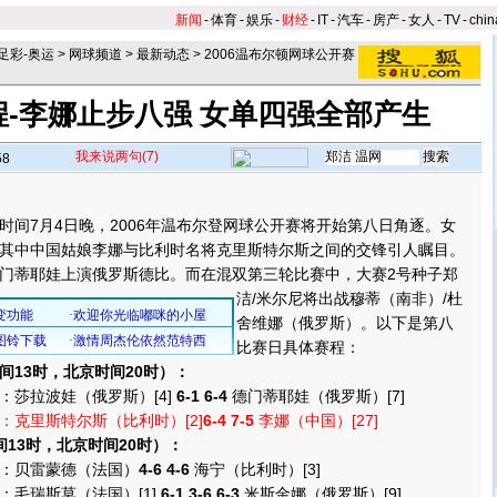
新闻
-
体育
-
娱乐
-
财经
-
IT
-
汽车
-
房产
-
女人
-
TV
-
chin
-足彩-奥运
>
网球频道
>
最新动态
>
2006温布尔顿网球公开赛
程-李娜止步八强 女单四强全部产生
我来说两句
(7)
58
】
7月4日晚，2006年温布尔登网球公开赛将开始第八日角逐。女
其中中国姑娘李娜与比利时名将克里斯特尔斯之间的交锋引人瞩目。
门蒂耶娃上演俄罗斯德比。
而在混双第三轮比赛中，大赛2号种子郑
洁/米尔尼将出战穆蒂（南非）/杜
舍维娜（俄罗斯）。以下是第八
比赛日具体赛程：
间13时，北京时间20时）：
莎拉波娃（俄罗斯）[4]
6-1 6-4
德门蒂耶娃（俄罗斯）[7]
：克里斯特尔斯（比利时）[2]
6-4 7-5
李娜（中国）[27]
间13时，北京时间20时）：
贝雷蒙德（法国）
4-6 4-6
海宁（比利时）[3]
毛瑞斯莫（法国）[1]
6-1 3-6 6-3
米斯金娜（俄罗斯）[9]