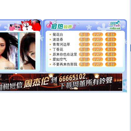
道一声平安！新年吉祥万事如愿
[春节]
传说薰衣草有四片叶子：第一片叶子是信仰，第二
片叶子是希望，第三片叶子是爱情，第四片叶子是幸运。
送你一棵薰衣草，愿你新年快乐！
[圣诞节]
圣诞节到了，想想没什么送给你的，又不打算给
你太多，只有给你五千万：千万快乐！千万要健康！千万
要平安！千万要知足！千万不要忘记我！
菊花台
[圣诞节]
不只这样的日子才会想起你,而是这样的日子才
迷迭香
能正大光明地骚扰你,告诉你,圣诞要快乐!新年要快乐!天天
青青河边草
都要快乐噢!
丁香花
[圣诞节]
奉上一颗祝福的心,在这个特别的日子里,愿幸福,
原来你也在这里
如意,快乐,鲜花,一切美好的祝愿与你同在.圣诞快乐!
爱如空气
[元旦]
看到你我会触电；看不到你我要充电；没有你我会
不要再来伤害我
断电。爱你是我职业，想你是我事业，抱你是我特长，吻
你是我专业！水晶之恋祝你新年快乐
[元旦]
如果上天让我许三个愿望，一是今生今世和你在一
起；二是再生再世和你在一起；三是三生三世和你不再分
离。水晶之恋祝你新年快乐
[元旦]
当我狠下心扭头离去那一刻，你在我身后无助地哭
泣，这痛楚让我明白我多么爱你。我转身抱住你：这猪不
卖了。水晶之恋祝你新年快乐。
[春节]
风柔雨润好月圆，半岛铁盒伴身边，每日尽显开心
颜！冬去春来似水如烟，劳碌人生需尽欢！听一曲轻歌，
道一声平安！新年吉祥万事如愿
[春节]
传说薰衣草有四片叶子：第一片叶子是信仰，第二
片叶子是希望，第三片叶子是爱情，第四片叶子是幸运。