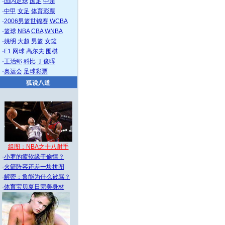
·
国内足球
国足
中超
·
中甲
女足
体育彩票
·
2006男篮世锦赛
WCBA
·
篮球
NBA
CBA
WNBA
·
姚明
大超
男篮
女篮
·
F1
网球
高尔夫
围棋
·
王治郅
科比
丁俊晖
·
奥运会
足球彩票
狐说八道
组图：NBA之十八射手
·
小罗的疲软缘于偷情？
·
火箭阵容还差一块拼图
·
解密：鲁能为什么被骂？
·
体育宝贝夏日完美身材