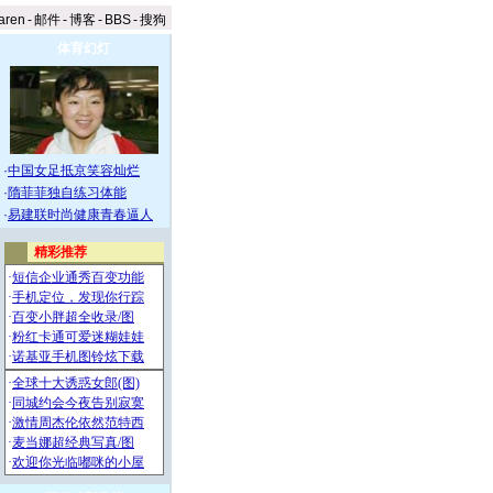
aren
-
邮件
-
博客
-
BBS
-
搜狗
体育幻灯
·
中国女足抵京笑容灿烂
·
隋菲菲独自练习体能
·
易建联时尚健康青春逼人