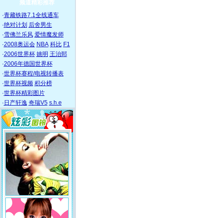
频道精彩推荐
·
青藏铁路7.1全线通车
·
绝对计划
后舍男生
·
雪佛兰乐风
爱情魔发师
·
2008奥运会
NBA
科比
F1
·
2006世界杯
姚明
王治郅
·
2006年德国世界杯
·
世界杯赛程/电视转播表
·
世界杯视频
积分榜
·
世界杯精彩图片
·
日产轩逸
奇瑞V5
s.h.e