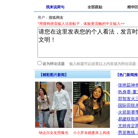
我来说两句
全部跟贴
精华
用户：
*用搜狗拼音输入法发帖子，体验更流畅的中文输入>>
设为辩论话题
【精彩图片新闻】
【热门新闻推
·
张艳茹神
·
热身赛-董
·
郑智发火三
·
国际田联
·
火箭新赛
·
易建联取
·
尤帅肯定
·
男篮教练
纳达尔女友照曝光
小小罗未婚妻床上风情