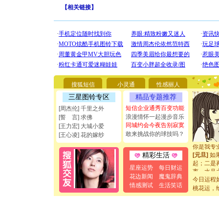
【
相关链接
】
[圣诞节]
你太多，
要平安！
搜狐短信
小灵通
性感丽人
[圣诞节]
能正大光明
三星图铃专区
精品专题推荐
都要快乐噢
短信企业通秀百变功能
[周杰伦] 千里之外
[圣诞节]
浪漫情怀一起漫步音乐
[誓 言] 求佛
如意,快乐
同城约会今夜告别寂寞
[王力宏] 大城小爱
[元旦]
看
敢来挑战你的球技吗？
[王心凌] 花的嫁纱
断电。爱
你是我专
[元旦]
如
精彩生活
起；二是
星座运势
每日财运
离。水晶
花边新闻
魔鬼辞典
[元旦]
当
今日运程
情感测试
生活笑话
泣，这痛
桃花运，
卖了。水
[春节]
风
颜！冬去