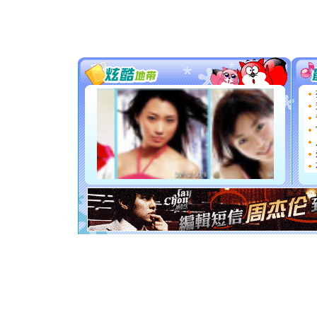
道一声平
[春节]
传
片叶子是
送你一棵
[圣诞节]
你太多，
要平安！
[圣诞节]
能正大光明
都要快乐噢
[圣诞节]
如意,快乐
[元旦]
看
断电。爱
你是我专
[元旦]
如
起；二是
离。水晶
[元旦]
当
泣，这痛
卖了。水
[春节]
风
颜！冬去
道一声平
[春节]
传
片叶子是
送你一棵