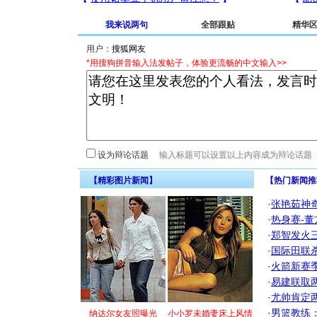
我来说两句
全部跟贴
精华
用户：
*用搜狗拼音输入法发帖子，体验更流畅的中文输入>>
设为辩论话题
【精彩图片新闻】
【热门新闻推
·
张艳茹神
·
热身赛-董
·
郑智发火三
·
国际田联
·
火箭新赛
·
易建联取
·
尤帅肯定
·
男篮教练
纳达尔女友照曝光
小小罗未婚妻床上风情