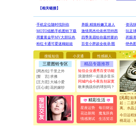
【
相关链接
】
[圣诞节]
你太多，
要平安！
[圣诞节]
搜狐短信
小灵通
性感丽人
能正大光明
三星图铃专区
精品专题推荐
都要快乐噢
[圣诞节]
短信企业通秀百变功能
[周杰伦] 千里之外
如意,快乐
浪漫情怀一起漫步音乐
[誓 言] 求佛
[元旦]
看
同城约会今夜告别寂寞
[王力宏] 大城小爱
断电。爱
敢来挑战你的球技吗？
[王心凌] 花的嫁纱
你是我专
[元旦]
如
精彩生活
起；二是
离。水晶
星座运势
每日财运
[元旦]
当
花边新闻
魔鬼辞典
今日运程
泣，这痛
情感测试
生活笑话
桃花运，
卖了。水
[春节]
风
颜！冬去