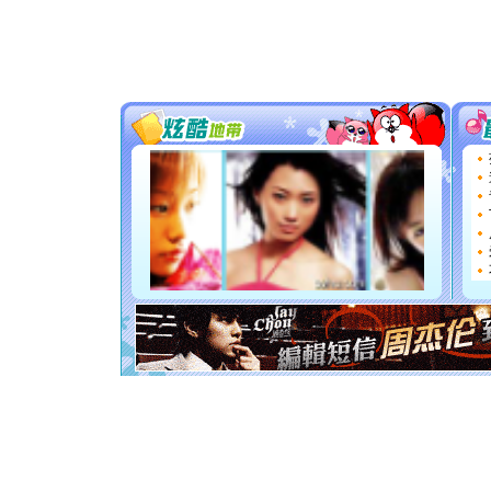
道一声平
[春节]
传
片叶子是
送你一棵
[圣诞节]
你太多，
要平安！
[圣诞节]
能正大光明
都要快乐噢
[圣诞节]
如意,快乐
[元旦]
看
断电。爱
你是我专
[元旦]
如
起；二是
离。水晶
[元旦]
当
泣，这痛
卖了。水
[春节]
风
颜！冬去
道一声平
[春节]
传
片叶子是
送你一棵