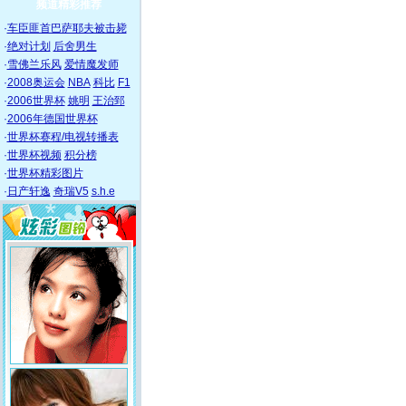
频道精彩推荐
·
车臣匪首巴萨耶夫被击毙
·
绝对计划
后舍男生
·
雪佛兰乐风
爱情魔发师
·
2008奥运会
NBA
科比
F1
·
2006世界杯
姚明
王治郅
·
2006年德国世界杯
·
世界杯赛程/电视转播表
·
世界杯视频
积分榜
·
世界杯精彩图片
·
日产轩逸
奇瑞V5
s.h.e