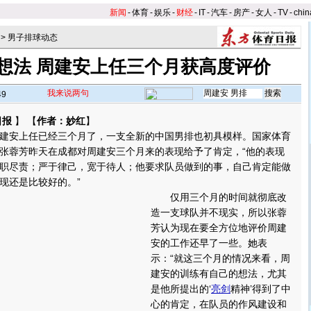
新闻
-
体育
-
娱乐
-
财经
-
IT
-
汽车
-
房产
-
女人
-
TV
-
chin
>
男子排球动态
想法 周建安上任三个月获高度评价
我来说两句
49
日报
】 【
作者：妙红
】
建安上任已经三个月了，一支全新的中国男排也初具模样。国家体育
张蓉芳昨天在成都对周建安三个月来的表现给予了肯定，“他的表现
职尽责；严于律己，宽于待人；他要求队员做到的事，自己肯定能做
现还是比较好的。
”
仅用三个月的时间就彻底改
造一支球队并不现实，所以张蓉
芳认为现在要全方位地评价周建
安的工作还早了一些。她表
示：“就这三个月的情况来看，周
建安的训练有自己的想法，尤其
是他所提出的‘
亮剑
精神’得到了中
心的肯定，在队员的作风建设和