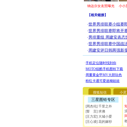
纳达尔女友照曝光
小小
【
相关链接
】
·
世界男排联赛小组赛即
·
世界男排联赛即将开赛
·
男排重组 周建安表态
·
世界男排联赛中国战法
·
周建安评日韩两强新变
搜狐短信
小灵
三星图铃专区
[周杰伦] 千里之外
[誓 言] 求佛
[王力宏] 大城小爱
[王心凌] 花的嫁纱