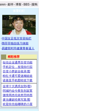
aren
-
邮件
-
博客
-
BBS
-
搜狗
体育幻灯
·
中国女足抵京笑容灿烂
·
隋菲菲独自练习体能
·
易建联时尚健康青春逼人