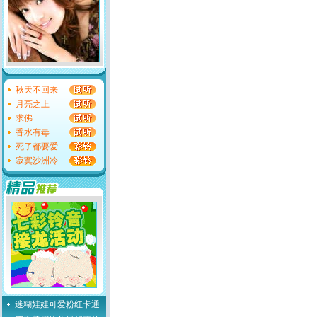
秋天不回来
月亮之上
求佛
香水有毒
死了都要爱
寂寞沙洲冷
迷糊娃娃可爱粉红卡通