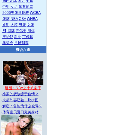
·
国内足球
国足
中超
·
中甲
女足
体育彩票
·
2006男篮世锦赛
WCBA
·
篮球
NBA
CBA
WNBA
·
姚明
大超
男篮
女篮
·
F1
网球
高尔夫
围棋
·
王治郅
科比
丁俊晖
·
奥运会
足球彩票
狐说八道
组图：NBA之十八射手
·
小罗的疲软缘于偷情？
·
火箭阵容还差一块拼图
·
解密：鲁能为什么被骂？
·
体育宝贝夏日完美身材