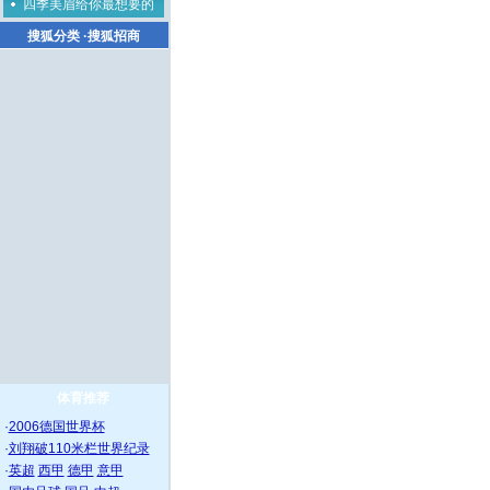
四季美眉给你最想要的
搜狐分类
·
搜狐招商
体育推荐
·
2006德国世界杯
·
刘翔破110米栏世界纪录
·
英超
西甲
德甲
意甲