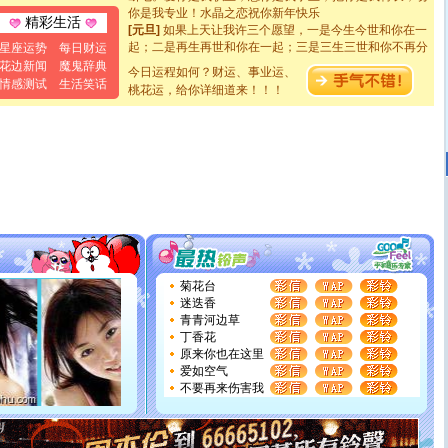
你是我专业！水晶之恋祝你新年快乐
精彩生活
[元旦]
如果上天让我许三个愿望，一是今生今世和你在一
起；二是再生再世和你在一起；三是三生三世和你不再分
星座运势
每日财运
离。水晶之恋祝你新年快乐
花边新闻
魔鬼辞典
今日运程如何？财运、事业运、
[元旦]
当我狠下心扭头离去那一刻，你在我身后无助地哭
情感测试
生活笑话
泣，这痛楚让我明白我多么爱你。我转身抱住你：这猪不
桃花运，给你详细道来！！！
卖了。水晶之恋祝你新年快乐。
[春节]
风柔雨润好月圆，半岛铁盒伴身边，每日尽显开心
颜！冬去春来似水如烟，劳碌人生需尽欢！听一曲轻歌，
道一声平安！新年吉祥万事如愿
[春节]
传说薰衣草有四片叶子：第一片叶子是信仰，第二
片叶子是希望，第三片叶子是爱情，第四片叶子是幸运。
送你一棵薰衣草，愿你新年快乐！
[圣诞节]
圣诞节到了，想想没什么送给你的，又不打算给
你太多，只有给你五千万：千万快乐！千万要健康！千万
要平安！千万要知足！千万不要忘记我！
[圣诞节]
不只这样的日子才会想起你,而是这样的日子才
菊花台
能正大光明地骚扰你,告诉你,圣诞要快乐!新年要快乐!天天
迷迭香
都要快乐噢!
青青河边草
[圣诞节]
奉上一颗祝福的心,在这个特别的日子里,愿幸福,
丁香花
如意,快乐,鲜花,一切美好的祝愿与你同在.圣诞快乐!
原来你也在这里
[元旦]
看到你我会触电；看不到你我要充电；没有你我会
爱如空气
断电。爱你是我职业，想你是我事业，抱你是我特长，吻
不要再来伤害我
你是我专业！水晶之恋祝你新年快乐
[元旦]
如果上天让我许三个愿望，一是今生今世和你在一
起；二是再生再世和你在一起；三是三生三世和你不再分
离。水晶之恋祝你新年快乐