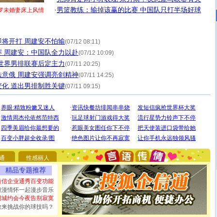
·
男篮教练：输掉该赢的比赛 中国队只打半场好球
罗未婚妻床上风情
将开打 周建安不怕输
(07/12 08:11)
 周建安：中国队全力以赴
(07/12 10:09)
世界男排联赛后定主力
(07/11 20:25)
意俄 周建安强调亮剑精神
(07/11 14:25)
化 道出男排制胜关键
(07/11 09:15)
[圣诞节]
圣诞节到了，想想没什么送给你的，又不打算给
你太多，只有给你五千万：千万快乐！千万要健康！千万
要平安！千万要知足！千万不要忘记我！
通
性感丽人
[圣诞节]
不只这样的日子才会想起你,而是这样的日子才
精品专题推荐
能正大光明地骚扰你,告诉你,圣诞要快乐!新年要快乐!天天
都要快乐噢!
短信企业通秀百变功能
[圣诞节]
奉上一颗祝福的心,在这个特别的日子里,愿幸福,
浪漫情怀一起漫步音乐
如意,快乐,鲜花,一切美好的祝愿与你同在.圣诞快乐!
同城约会今夜告别寂寞
[元旦]
看到你我会触电；看不到你我要充电；没有你我会
敢来挑战你的球技吗？
断电。爱你是我职业，想你是我事业，抱你是我特长，吻