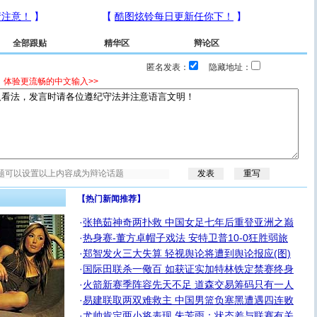
全部跟贴
精华区
辩论区
匿名发表：
隐藏地址：
，体验更流畅的中文输入>>
【热门新闻推荐】
·
张艳茹神奇两扑救 中国女足七年后重登亚洲之巅
·
热身赛-董方卓帽子戏法 安特卫普10-0狂胜弱旅
·
郑智发火三大失算 轻视舆论将遭到舆论报应(图)
·
国际田联杀一儆百 如获证实加特林铁定禁赛终身
·
火箭新赛季阵容先天不足 道森交易筹码只有一人
·
易建联取两双难救主 中国男篮负塞黑遭遇四连败
·
尤帅肯定两小将表现 朱芳雨：状态差与联赛有关