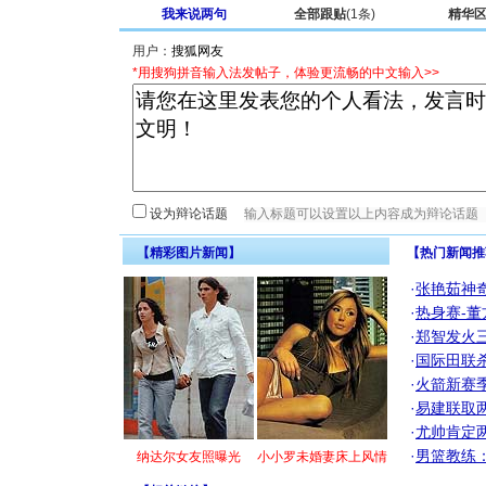
我来说两句
全部跟贴
(1条)
精华
用户：
*用搜狗拼音输入法发帖子，体验更流畅的中文输入>>
设为辩论话题
【精彩图片新闻】
【热门新闻推
·
张艳茹神
·
热身赛-董
·
郑智发火三
·
国际田联
·
火箭新赛
·
易建联取
·
尤帅肯定
·
男篮教练
纳达尔女友照曝光
小小罗未婚妻床上风情