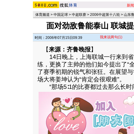
新闻
体育频道
>
中国足球
>
中超联赛
>
2006中超第十八轮
>
山东鲁
面对劲敌鲁能泰山 联城提
我来说两句
(1)
时间：2006年07月15日09:39
【
来源：齐鲁晚报
】
14日晚上，上海联城一行来到省
练，更换了主帅的他们如今提出了“
了赛季初期的锐气和张狂。在展望与
场大将姜坤认为“肯定会很艰难”。
“那场5∶1的比赛都过去那么长时