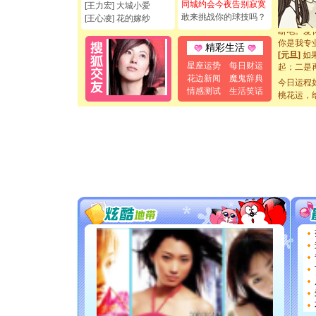
如意,快乐
同城约会今夜告别寂寞
[王力宏] 大城小爱
[元旦]
看
敢来挑战你的球技吗？
[王心凌] 花的嫁纱
断电。爱
你是我专
精彩生活
[元旦]
如
起；二是
星座运势
每日财运
离。水晶
花边新闻
魔鬼辞典
今日运程
[元旦]
当
情感测试
生活笑话
桃花运，
泣，这痛
卖了。水
[春节]
风
颜！冬去
道一声平
[春节]
传
片叶子是
送你一棵
[圣诞节]
你太多，
要平安！
[圣诞节]
能正大光明
都要快乐噢
[圣诞节]
如意,快乐
[元旦]
看
断电。爱
你是我专