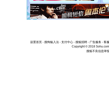
[元旦]
如
起；二是
离。水晶
[元旦]
当
泣，这痛
卖了。水
[春节]
风
颜！冬去
道一声平
[春节]
传
设置首页
-
搜狗输入法
-
支付中心
-
搜狐招聘
-
广告服务
-
客
片叶子是
Copyright © 2018 Sohu.com I
送你一棵
搜狐不良信息举