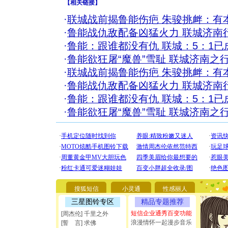
【
相关链接
】
·
联城战前揭鲁能伤疤 朱骏挑衅：有
·
鲁能战仇敌配备凶猛火力 联城济南
·
鲁能：跟谁都没有仇 联城：5：1已
·
鲁能欲狂屠“魔兽”雪耻 联城济南之
·
联城战前揭鲁能伤疤 朱骏挑衅：有
·
鲁能战仇敌配备凶猛火力 联城济南
·
鲁能：跟谁都没有仇 联城：5：1已
·
鲁能欲狂屠“魔兽”雪耻 联城济南之
[圣诞节]
你太多，
要平安！
搜狐短信
小灵通
性感丽人
[圣诞节]
三星图铃专区
精品专题推荐
能正大光明
短信企业通秀百变功能
都要快乐噢
[周杰伦] 千里之外
[圣诞节]
浪漫情怀一起漫步音乐
[誓 言] 求佛