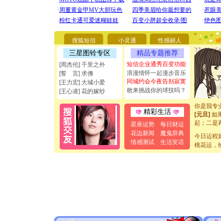
[圣诞节]
你太多，
要平安！
搜狐短信
小灵通
性感丽人
[圣诞节]
三星图铃专区
精品专题推荐
能正大光明
都要快乐噢
短信企业通秀百变功能
[周杰伦] 千里之外
[圣诞节]
浪漫情怀一起漫步音乐
[誓 言] 求佛
如意,快乐
同城约会今夜告别寂寞
[王力宏] 大城小爱
[元旦]
看
敢来挑战你的球技吗？
[王心凌] 花的嫁纱
断电。爱
你是我专
精彩生活
[元旦]
如
起；二是
星座运势
每日财运
离。水晶
花边新闻
魔鬼辞典
[元旦]
今日运程
当
情感测试
生活笑话
泣，这痛
桃花运，
卖了。水
[春节]
风
颜！冬去
道一声平
[春节]
传
片叶子是
送你一棵
[圣诞节]
你太多，