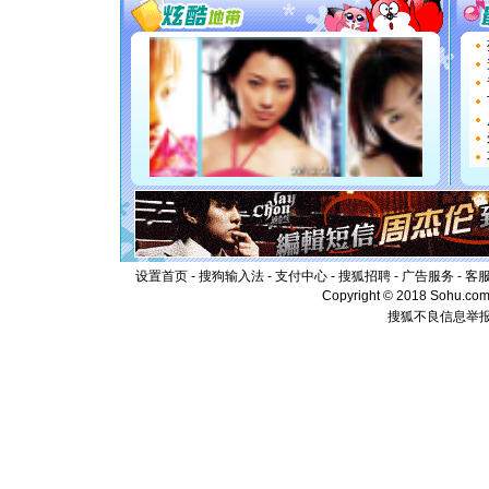
要平安！
[圣诞节]
能正大光明
都要快乐噢
[圣诞节]
如意,快乐
[元旦]
看
断电。爱
你是我专
[元旦]
如
起；二是
离。水晶
[元旦]
当
泣，这痛
设置首页
-
搜狗输入法
-
支付中心
-
搜狐招聘
-
广告服务
卖了。水
-
客
[春节]
风
Copyright © 2018 Sohu.com I
颜！冬去
搜狐不良信息举
道一声平
[春节]
传
片叶子是
送你一棵