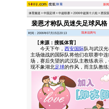
新闻
体育频道
>
中国足球
>
中超联赛
>
2006中超第十八轮
>
西安国
裴恩才称队员迷失足球风格
我来说两句
时间：2006年07月15日20:13
【
来源：搜狐体育
】
今天下午，
西安国际
队与武汉光
主场做战的国际队将他们在联赛中连
场，赛后失望的武汉队主教练表示，
现不象湖北
足球
的作风，而主队教练