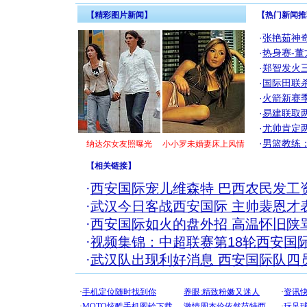
【精彩图片新闻】
【热门新闻推
·
张艳茹神
·
热身赛-董
·
郑智发火三
·
国际田联
·
火箭新赛
·
易建联取
·
尤帅肯定
·
男篮教练
纳达尔女友照曝光
小小罗未婚妻床上风情
【
相关链接
】
·
西安国际宠儿维森特 巴西农民发工
·
武汉今日客战西安国际 主帅裴恩才
·
西安国际如火的盘外招 高温怀旧陕
·
视频集锦：中超联赛第18轮西安国际
·
武汉队出现利好消息 西安国际队四