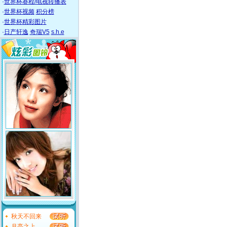
·
世界杯赛程/电视转播表
·
世界杯视频
积分榜
·
世界杯精彩图片
·
日产轩逸
奇瑞V5
s.h.e
秋天不回来
月亮之上