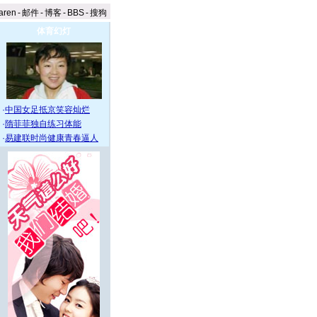
aren
-
邮件
-
博客
-
BBS
-
搜狗
体育幻灯
·
中国女足抵京笑容灿烂
·
隋菲菲独自练习体能
·
易建联时尚健康青春逼人