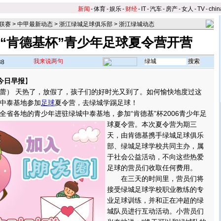
新闻
-
体育
-
娱乐
-
财经
-
IT
-
汽车
-
房产
-
女人
-
TV
-
chin
联赛
>
中甲最新动态
>
浙江绿城足球俱乐部
>
浙江绿城动态
 “肯德基杯”青少年足球夏令营开营
我来说两句
38
今日早报
】
） 天热了，放假了，孩子们的好时光又到了。如何愉快地度过这
中泰基地参加
足球
夏令营，去绿城学踢足球！
各地的青少年进驻绿城中泰基地，参加“肯德基”杯2006青少年足
球夏令营。
本次夏令营为期三
天，由肯德基携手绿城足球俱乐
部、绿城足球学校共同主办，属
于社会公益活动，不向这些热爱
足球的营员们收取任何费用。
在三天的时间里，营员们将
接受绿城足球学校职业教练的专
业足球训练，并和正在冲超的绿
城队员进行互动活动。小营员们