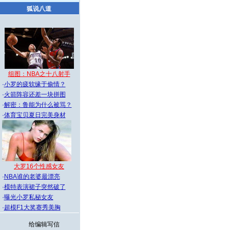
狐说八道
组图：NBA之十八射手
·
小罗的疲软缘于偷情？
·
火箭阵容还差一块拼图
·
解密：鲁能为什么被骂？
·
体育宝贝夏日完美身材
大罗16个性感女友
·
NBA谁的老婆最漂亮
·
模特表演裙子突然破了
·
曝光小罗私秘女友
·
超模F1大奖赛秀美胸
给编辑写信