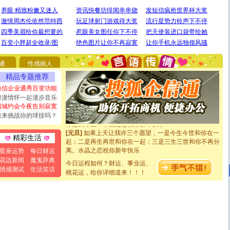
[圣诞节]
圣诞节到了，想想没什么送给你的，又不打算给
你太多，只有给你五千万：千万快乐！千万要健康！千万
要平安！千万要知足！千万不要忘记我！
[圣诞节]
不只这样的日子才会想起你,而是这样的日子才
通
性感丽人
能正大光明地骚扰你,告诉你,圣诞要快乐!新年要快乐!天天
精品专题推荐
都要快乐噢!
[圣诞节]
奉上一颗祝福的心,在这个特别的日子里,愿幸福,
短信企业通秀百变功能
如意,快乐,鲜花,一切美好的祝愿与你同在.圣诞快乐!
浪漫情怀一起漫步音乐
[元旦]
看到你我会触电；看不到你我要充电；没有你我会
同城约会今夜告别寂寞
断电。爱你是我职业，想你是我事业，抱你是我特长，吻
敢来挑战你的球技吗？
你是我专业！水晶之恋祝你新年快乐
[元旦]
如果上天让我许三个愿望，一是今生今世和你在一
精彩生活
起；二是再生再世和你在一起；三是三生三世和你不再分
离。水晶之恋祝你新年快乐
星座运势
每日财运
[元旦]
当我狠下心扭头离去那一刻，你在我身后无助地哭
花边新闻
魔鬼辞典
泣，这痛楚让我明白我多么爱你。我转身抱住你：这猪不
今日运程如何？财运、事业运、
情感测试
生活笑话
卖了。水晶之恋祝你新年快乐。
桃花运，给你详细道来！！！
[春节]
风柔雨润好月圆，半岛铁盒伴身边，每日尽显开心
颜！冬去春来似水如烟，劳碌人生需尽欢！听一曲轻歌，
道一声平安！新年吉祥万事如愿
[春节]
传说薰衣草有四片叶子：第一片叶子是信仰，第二
片叶子是希望，第三片叶子是爱情，第四片叶子是幸运。
送你一棵薰衣草，愿你新年快乐！