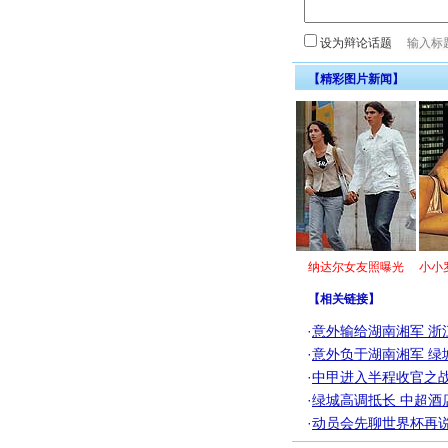
设为辩论话题
【精彩图片新闻】
纳达尔女友照曝光
小小
【
相关链接
】
·
意外输给湖南湘军 浙
·
意外负于湖南湘军 绿
·
中甲进入半程收官之战
·
绿城高调抵长 中超酒
·
动员会先聊世界杯再说