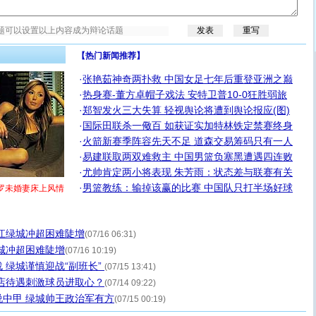
【热门新闻推荐】
·
张艳茹神奇两扑救 中国女足七年后重登亚洲之巅
·
热身赛-董方卓帽子戏法 安特卫普10-0狂胜弱旅
·
郑智发火三大失算 轻视舆论将遭到舆论报应(图)
·
国际田联杀一儆百 如获证实加特林铁定禁赛终身
·
火箭新赛季阵容先天不足 道森交易筹码只有一人
·
易建联取两双难救主 中国男篮负塞黑遭遇四连败
·
尤帅肯定两小将表现 朱芳雨：状态差与联赛有关
·
男篮教练：输掉该赢的比赛 中国队只打半场好球
罗未婚妻床上风情
江绿城冲超困难陡增
(07/16 06:31)
城冲超困难陡增
(07/16 10:19)
 绿城谨慎迎战“副班长”
(07/15 13:41)
店待遇刺激球员进取心？
(07/14 09:22)
中甲 绿城帅王政治军有方
(07/15 00:19)