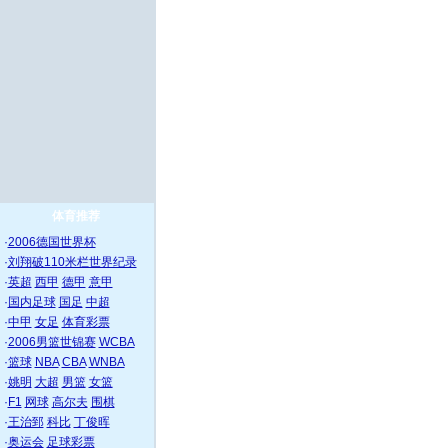
体育推荐
·
2006德国世界杯
·
刘翔破110米栏世界纪录
·
英超
西甲
德甲
意甲
·
国内足球
国足
中超
·
中甲
女足
体育彩票
·
2006男篮世锦赛
WCBA
·
篮球
NBA
CBA
WNBA
·
姚明
大超
男篮
女篮
·
F1
网球
高尔夫
围棋
·
王治郅
科比
丁俊晖
·
奥运会
足球彩票