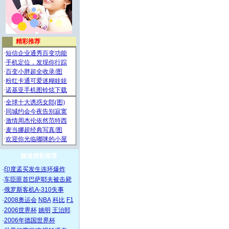
频道精彩推荐
·
印度孟买发生连环爆炸
·
车臣匪首巴萨耶夫被击毙
·
俄罗斯客机A-310失事
·
2008奥运会
NBA
科比
F1
·
2006世界杯
姚明
王治郅
·
2006年德国世界杯