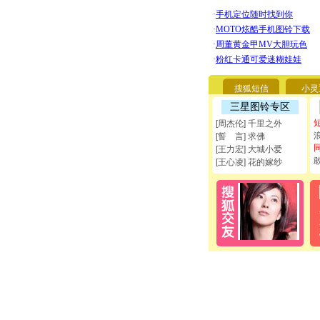
搜狐短信
小灵
三星图铃专区
[周杰伦] 千里之外
[誓 言] 求佛
[王力宏] 大城小爱
[王心凌] 花的嫁纱