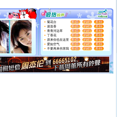
[圣诞节]
圣诞节到了，想想没什么送给你的，又不打算给
你太多，只有给你五千万：千万快乐！千万要健康！千万
要平安！千万要知足！千万不要忘记我！
[圣诞节]
不只这样的日子才会想起你,而是这样的日子才
能正大光明地骚扰你,告诉你,圣诞要快乐!新年要快乐!天天
菊花台
都要快乐噢!
迷迭香
[圣诞节]
奉上一颗祝福的心,在这个特别的日子里,愿幸福,
青青河边草
如意,快乐,鲜花,一切美好的祝愿与你同在.圣诞快乐!
丁香花
[元旦]
看到你我会触电；看不到你我要充电；没有你我会
原来你也在这里
断电。爱你是我职业，想你是我事业，抱你是我特长，吻
爱如空气
你是我专业！水晶之恋祝你新年快乐
不要再来伤害我
[元旦]
如果上天让我许三个愿望，一是今生今世和你在一
起；二是再生再世和你在一起；三是三生三世和你不再分
离。水晶之恋祝你新年快乐
[元旦]
当我狠下心扭头离去那一刻，你在我身后无助地哭
泣，这痛楚让我明白我多么爱你。我转身抱住你：这猪不
卖了。水晶之恋祝你新年快乐。
[春节]
风柔雨润好月圆，半岛铁盒伴身边，每日尽显开心
颜！冬去春来似水如烟，劳碌人生需尽欢！听一曲轻歌，
道一声平安！新年吉祥万事如愿
[春节]
传说薰衣草有四片叶子：第一片叶子是信仰，第二
片叶子是希望，第三片叶子是爱情，第四片叶子是幸运。
送你一棵薰衣草，愿你新年快乐！