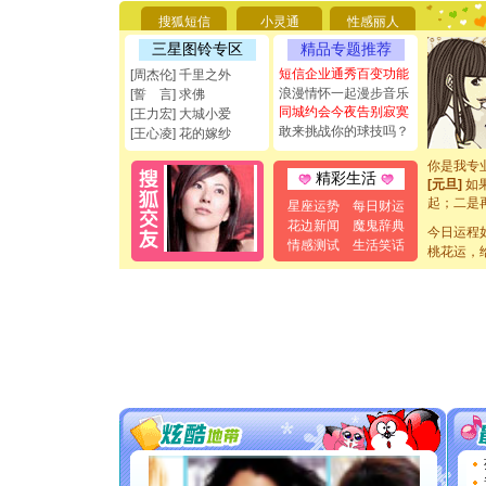
要平安！
搜狐短信
小灵通
性感丽人
[圣诞节]
三星图铃专区
精品专题推荐
能正大光明
都要快乐噢
短信企业通秀百变功能
[周杰伦] 千里之外
[圣诞节]
浪漫情怀一起漫步音乐
[誓 言] 求佛
如意,快乐
同城约会今夜告别寂寞
[王力宏] 大城小爱
[元旦]
看
敢来挑战你的球技吗？
[王心凌] 花的嫁纱
断电。爱
你是我专
精彩生活
[元旦]
如
起；二是
星座运势
每日财运
离。水晶
花边新闻
魔鬼辞典
今日运程
[元旦]
当
情感测试
生活笑话
泣，这痛
桃花运，
卖了。水
[春节]
风
颜！冬去
道一声平
[春节]
传
片叶子是
送你一棵
[圣诞节]
你太多，
要平安！
[圣诞节]
能正大光明