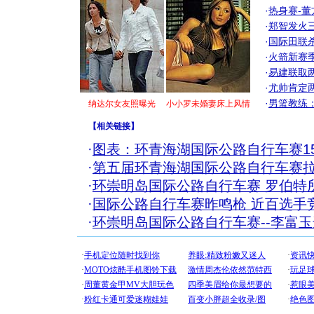
·
热身赛-董
·
郑智发火三
·
国际田联
·
火箭新赛
·
易建联取
·
尤帅肯定
·
男篮教练
纳达尔女友照曝光
小小罗未婚妻床上风情
【
相关链接
】
·
图表：环青海湖国际公路自行车赛1
·
第五届环青海湖国际公路自行车赛
·
环崇明岛国际公路自行车赛 罗伯特
·
国际公路自行车赛昨鸣枪 近百选手
·
环崇明岛国际公路自行车赛--李富
[圣诞节]
你太多，