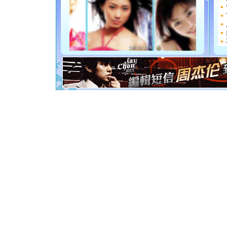
都要快乐噢
[圣诞节]
如意,快乐
[元旦]
看
断电。爱
你是我专
[元旦]
如
起；二是
离。水晶
[元旦]
当
泣，这痛
卖了。水
[春节]
风
颜！冬去
道一声平
[春节]
传
片叶子是
送你一棵