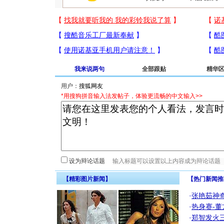
我来说两句
全部跟贴
精华
用户：
*用搜狗拼音输入法发帖子，体验更流畅的中文输入>>
设为辩论话题
【精彩图片新闻】
【热门新闻推
·
张艳茹神
·
热身赛-董
·
郑智发火三