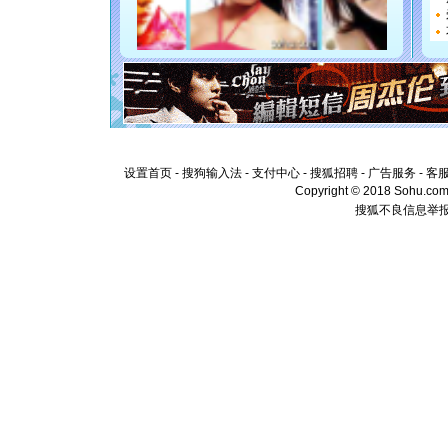
[元旦]
看
断电。爱
你是我专
[元旦]
如
起；二是
离。水晶
[元旦]
当
泣，这痛
卖了。水
[春节]
风
颜！冬去
设置首页
-
搜狗输入法
-
支付中心
-
搜狐招聘
-
广告服务
-
客
道一声平
Copyright © 2018 Sohu.com I
[春节]
传
搜狐不良信息举
片叶子是
送你一棵