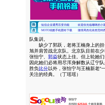
队集训。
缺少了郭跃，老将王楠身上的担
旭并肩苦战北京队。北京队目前在少
张怡宁、
郭焱
状态上佳。但上轮她们
因此她们必将用尽浑身解数从辽宁队
胜负
比分
以外，张怡宁与王楠新老“
关注的经典。（丁瑶瑶）
共找到
625341
个相关新闻.