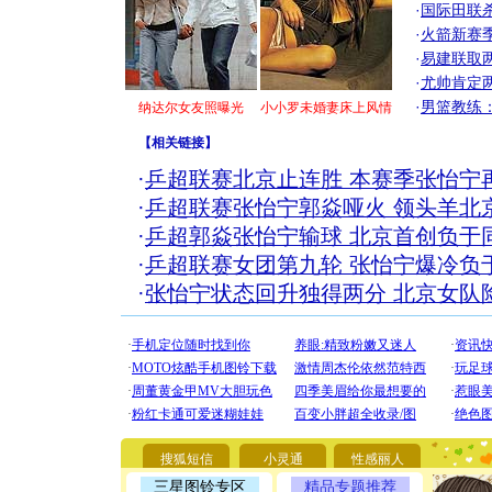
·
国际田联
·
火箭新赛
·
易建联取
·
尤帅肯定
·
男篮教练
纳达尔女友照曝光
小小罗未婚妻床上风情
【
相关链接
】
·
乒超联赛北京止连胜 本赛季张怡宁
·
乒超联赛张怡宁郭焱哑火 领头羊北
·
乒超郭焱张怡宁输球 北京首创负于
·
乒超联赛女团第九轮 张怡宁爆冷负
·
张怡宁状态回升独得两分 北京女队
[圣诞节]
你太多，
要平安！
搜狐短信
小灵通
性感丽人
[圣诞节]
能正大光明
三星图铃专区
精品专题推荐