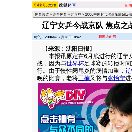
新闻
体育频道
>
综合体育
>
乒乓球
>
2006中国乒乓球俱乐部超级
辽宁女乒今战京队 焦点之
我来说两句
时间：2006年07月18日10:42
【
来源：沈阳日报
】
本报讯原定在6月底进行的辽宁女
战，因为与
世界杯
足球赛的转播时间
行。由于慢性阑尾炎的病情加重，
辽
晚的比赛，老将
王楠
又将与
张怡宁
进