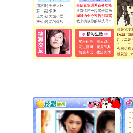
都要快乐噢
短信企业通秀百变功能
[周杰伦] 千里之外
[圣诞节]
浪漫情怀一起漫步音乐
[誓 言] 求佛
如意,快乐
同城约会今夜告别寂寞
[王力宏] 大城小爱
[元旦]
看
敢来挑战你的球技吗？
[王心凌] 花的嫁纱
断电。爱
你是我专
[元旦]
如
精彩生活
起；二是
星座运势
每日财运
离。水晶
花边新闻
魔鬼辞典
[元旦]
当
今日运程
情感测试
生活笑话
泣，这痛
桃花运，
卖了。水
[春节]
风
颜！冬去
道一声平
[春节]
传
片叶子是
送你一棵
[圣诞节]
你太多，
要平安！
[圣诞节]
能正大光明
都要快乐噢
[圣诞节]
如意,快乐