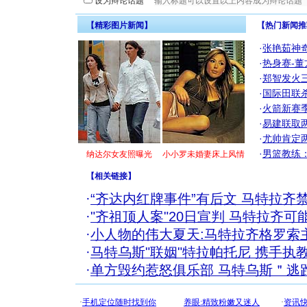
设为辩论话题
【精彩图片新闻】
【热门新闻推
·
张艳茹神
·
热身赛-董
·
郑智发火三
·
国际田联
·
火箭新赛
·
易建联取
·
尤帅肯定
·
男篮教练
纳达尔女友照曝光
小小罗未婚妻床上风情
【
相关链接
】
·
“齐达内红牌事件”有后文 马特拉齐
·
"齐祖顶人案"20日宣判 马特拉齐可
·
小人物的伟大夏天:马特拉齐格罗索
·
马特乌斯"联姻"特拉帕托尼 携手执
·
单方毁约惹怒俱乐部 马特乌斯＂逃