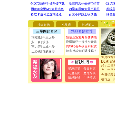
[圣诞节]
你太多，
要平安！
[圣诞节]
搜狐短信
小灵通
性感丽人
能正大光明
三星图铃专区
精品专题推荐
都要快乐噢
短信企业通秀百变功能
[周杰伦] 千里之外
[圣诞节]
浪漫情怀一起漫步音乐
[誓 言] 求佛
如意,快乐
同城约会今夜告别寂寞
[元旦]
看
[王力宏] 大城小爱
敢来挑战你的球技吗？
断电。爱
[王心凌] 花的嫁纱
你是我专
[元旦]
如
精彩生活
起；二是
离。水晶
星座运势
每日财运
[元旦]
当
花边新闻
魔鬼辞典
今日运程
泣，这痛
情感测试
生活笑话
桃花运，
卖了。水
[春节]
风
颜！冬去
道一声平
[春节]
传
片叶子是
送你一棵
[圣诞节]