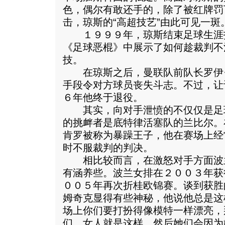
色，偶尔有敢还手的，除了被红牌罚
击，琼斯的“高超技艺”由此可见一斑
１９９９年，琼斯结束足球生涯
《足球恶棍》中展示了如何趁裁判不
技。
在琼斯之后，曼联队前队长罗伊·
手段令对方球员丧失斗志。不过，让
６年他终于退役。
其实，向对手泄愤的不仅仅是足
的挑衅者是底特律活塞队的兰比尔。
肯罗被称为暴躁王子，他在赛场上经
时不服裁判的判决。
相比较而言，在激怒对手方面波
有涵养些。波兰女排在２００３年获
００５年再次折桂欧锦赛。谈到获胜
姆奇克显得有些神秘，他说他总是这
场上你们要打扮得像模特一样漂亮，
们，女人就是这样，然后她们会因为