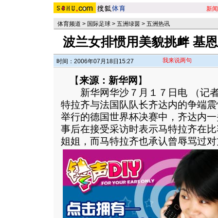
新闻
体育频道
>
国际足球
>
五洲绿茵
>
五洲热讯
波兰女排惯用美貌挑衅 基
我来说两句
时间：2006年07月18日15:27
【
来源：新华网
】
新华网华沙７月１７日电 （记者
特拉齐与法国队队长齐达内的争端震
举行的德国世界杯决赛中，齐达内一
事后在接受采访时表示马特拉齐在比
姐姐，而马特拉齐也承认曾辱骂过对