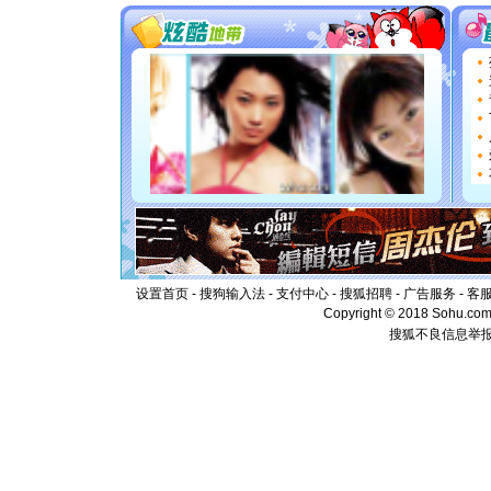
你太多，
要平安！
[圣诞节]
能正大光明
都要快乐噢
[圣诞节]
如意,快乐
[元旦]
看
断电。爱
你是我专
[元旦]
如
起；二是
离。水晶
[元旦]
当
泣，这痛
卖了。水
设置首页
-
搜狗输入法
-
支付中心
-
搜狐招聘
-
广告服务
-
客
[春节]
风
Copyright © 2018 Sohu.com I
颜！冬去
搜狐不良信息举
道一声平
[春节]
传
片叶子是
送你一棵