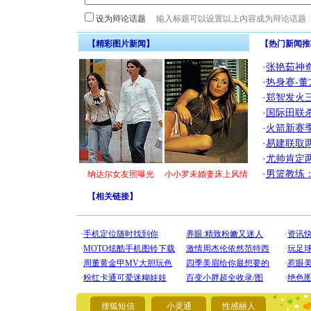
设为辩论话题
【精彩图片新闻】
【热门新闻推
·
张艳茹神
·
热身赛-董
·
郑智发火三
·
国际田联
·
火箭新赛
·
易建联取
·
尤帅肯定
·
男篮教练
纳达尔女友照曝光
小小罗未婚妻床上风情
【
相关链接
】
[圣诞节]
你太多，
搜狐短信
小灵通
性感丽人
要平安！