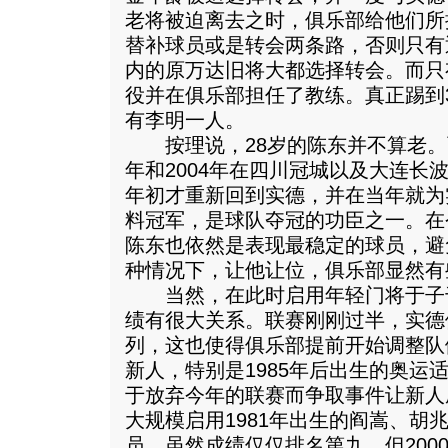
老将被迫离去之时，俱乐部给他们所
替补球员或是转会两条路，否则只有
内的原万达旧将大都选择转会。而只
役并在俱乐部担任了教练。真正踢到
有李明一人。
按理说，28岁的陈东并不算老。而
年和2004年在四川冠城以及大连长波
年初才重新回到实德，并在当年就为
料冠军，是球队夺冠的功臣之一。在
陈东也依然是表现最稳定的球员，避
种情况下，让他让位，俱乐部显然有
当然，在此时启用年轻门将于子
绩有很大关系。联赛刚刚过半，实德
列，这也使得俱乐部提前开始调整队
新人，特别是1985年后出生的奥运
于放弃今年的联赛而争取事件让新人成
大规模启用1981年出生的阎嵩、胡
员，虽然成绩仅仅排名第九，但200