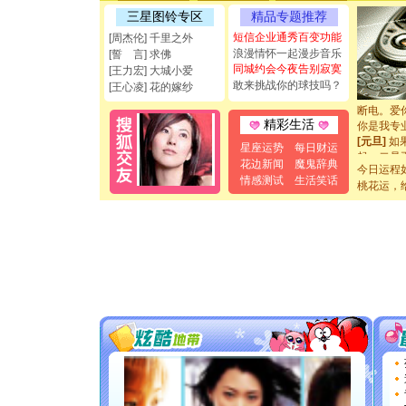
[圣诞节]
三星图铃专区
精品专题推荐
能正大光明
短信企业通秀百变功能
[周杰伦] 千里之外
都要快乐噢
浪漫情怀一起漫步音乐
[誓 言] 求佛
[圣诞节]
同城约会今夜告别寂寞
[王力宏] 大城小爱
如意,快乐
敢来挑战你的球技吗？
[王心凌] 花的嫁纱
[元旦]
看
断电。爱
你是我专
精彩生活
[元旦]
如
星座运势
每日财运
起；二是
花边新闻
魔鬼辞典
离。水晶
今日运程
情感测试
生活笑话
[元旦]
当
桃花运，
泣，这痛
卖了。水
[春节]
风
颜！冬去
道一声平
[春节]
传
片叶子是
送你一棵
[圣诞节]
你太多，
要平安！
[圣诞节]
能正大光明
都要快乐噢