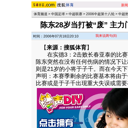
新闻
体育频道
>
中国足球
>
中超联赛
>
2006中超第十八轮
>
中超
陈东28岁当打被“废” 主
我来说两句
(8)
时间：2006年07月18日20:10
【
来源：搜狐体育
】
在实德3：2击败长春亚泰的比赛
陈东突然在没有任何伤病的情况下让
则是21岁的小将于子千。而在今天
声明：本赛季剩余的比赛基本将由于
比赛或是于子千出现重大失误或需要