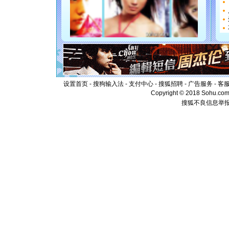
[圣诞节]
如意,快乐
[元旦]
看
断电。爱
你是我专
[元旦]
如
起；二是
离。水晶
[元旦]
当
泣，这痛
设置首页
-
搜狗输入法
-
支付中心
-
搜狐招聘
-
广告服务
-
客
卖了。水
Copyright © 2018 Sohu.com I
[春节]
风
搜狐不良信息举
颜！冬去
道一声平
[春节]
传
片叶子是
送你一棵