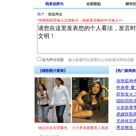
我来说两句
全部跟贴
精华
用户：
*用搜狗拼音输入法发帖子，体验更流畅的中文输入>>
设为辩论话题
【精彩图片新闻】
【热门新闻推
·
张艳茹神
·
热身赛-董
·
郑智发火三
·
国际田联
·
火箭新赛
·
易建联取
·
尤帅肯定
·
男篮教练
纳达尔女友照曝光
小小罗未婚妻床上风情