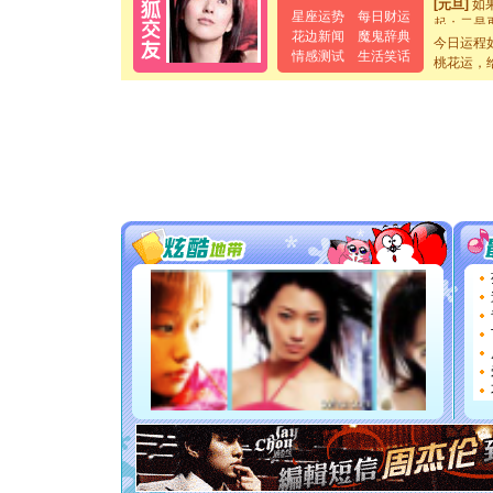
星座运势
每日财运
起；二是
离。水晶
花边新闻
魔鬼辞典
今日运程
[元旦]
当
情感测试
生活笑话
桃花运，
泣，这痛
卖了。水
[春节]
风
颜！冬去
道一声平
[春节]
传
片叶子是
送你一棵
[圣诞节]
你太多，
要平安！
[圣诞节]
能正大光明
都要快乐噢
[圣诞节]
如意,快乐
[元旦]
看
断电。爱
你是我专
[元旦]
如
起；二是
离。水晶
[元旦]
当