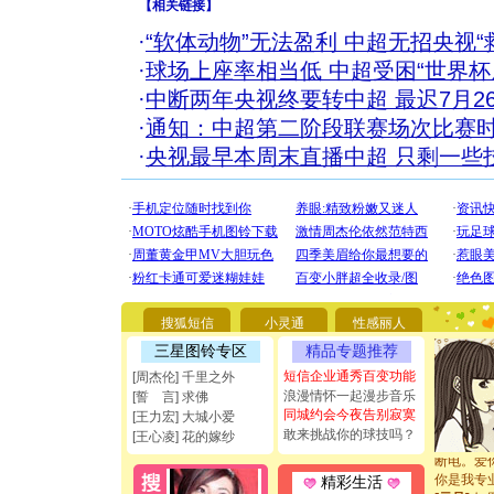
【
相关链接
】
·
“软体动物”无法盈利 中超无招央视“救
·
球场上座率相当低 中超受困“世界杯
·
中断两年央视终要转中超 最迟7月2
·
通知：中超第二阶段联赛场次比赛
·
央视最早本周末直播中超 只剩一些
[圣诞节]
你太多，
搜狐短信
小灵通
性感丽人
要平安！
[圣诞节]
三星图铃专区
精品专题推荐
能正大光明
短信企业通秀百变功能
[周杰伦] 千里之外
都要快乐噢
浪漫情怀一起漫步音乐
[誓 言] 求佛
[圣诞节]
同城约会今夜告别寂寞
[王力宏] 大城小爱
如意,快乐
敢来挑战你的球技吗？
[元旦]
看
[王心凌] 花的嫁纱
断电。爱
你是我专
精彩生活
[元旦]
如