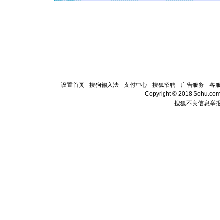
泣，这痛
卖了。水
[春节]
风
颜！冬去
道一声平
[春节]
传
片叶子是
送你一棵
设置首页
-
搜狗输入法
-
支付中心
-
搜狐招聘
-
广告服务
-
客
Copyright © 2018 Sohu.com I
搜狐不良信息举