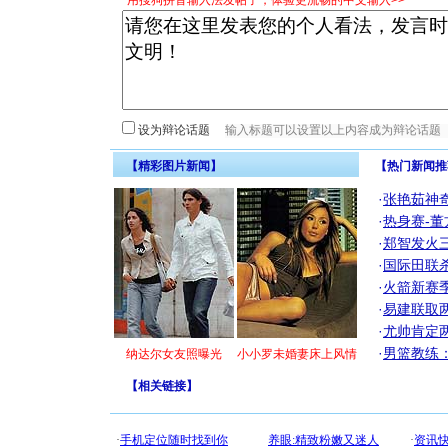
*用搜狗拼音输入法发帖子，体验更流畅的中文输入>>
设为辩论话题
【精彩图片新闻】
【热门新闻推
·
张艳茹神
·
热身赛-董
·
郑智发火三
·
国际田联
·
火箭新赛
·
易建联取
·
尤帅肯定
·
男篮教练
纳达尔女友照曝光
小小罗未婚妻床上风情
【
相关链接
】