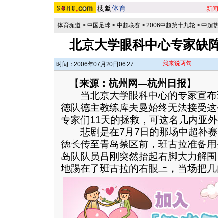
新闻
体育频道
>
中国足球
>
中超联赛
>
2006中超第十九轮
>
中超
北京大学眼科中心专家缺阵
我来说两句
时间：2006年07月20日06:27
【
来源：杭州网—杭州日报
】
当北京大学眼科中心的专家宣布
德队德主教练库夫曼始终无法接受这
专家们11天的拯救，可这名几内亚
悲剧是在7月7日的那场中超补赛上
德长传至青岛禁区前，班古拉准备用
岛队队员吕刚突然抬起右脚大力解围
地踢在了班古拉的右眼上，当场把几