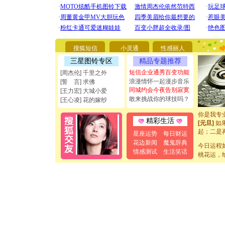
[圣诞节]
你太多，
要平安！
搜狐短信
小灵通
性感丽人
[圣诞节]
三星图铃专区
精品专题推荐
能正大光明
都要快乐噢
短信企业通秀百变功能
[周杰伦] 千里之外
[圣诞节]
浪漫情怀一起漫步音乐
[誓 言] 求佛
如意,快乐
同城约会今夜告别寂寞
[王力宏] 大城小爱
[元旦]
看
敢来挑战你的球技吗？
[王心凌] 花的嫁纱
断电。爱
你是我专
精彩生活
[元旦]
如
起；二是
星座运势
每日财运
离。水晶
花边新闻
魔鬼辞典
[元旦]
今日运程
当
情感测试
生活笑话
泣，这痛
桃花运，
卖了。水
[春节]
风
颜！冬去
道一声平
[春节]
传
片叶子是
送你一棵
[圣诞节]