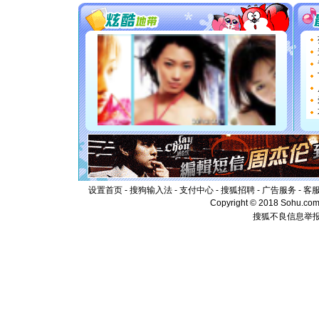
你太多，
要平安！
[圣诞节]
能正大光明
都要快乐噢
[圣诞节]
如意,快乐
[元旦]
看
断电。爱
你是我专
[元旦]
如
起；二是
离。水晶
[元旦]
当
泣，这痛
设置首页
-
搜狗输入法
-
支付中心
-
搜狐招聘
-
广告服务
卖了。水
-
客
[春节]
风
Copyright © 2018 Sohu.com I
颜！冬去
搜狐不良信息举
道一声平
[春节]
传
片叶子是
送你一棵