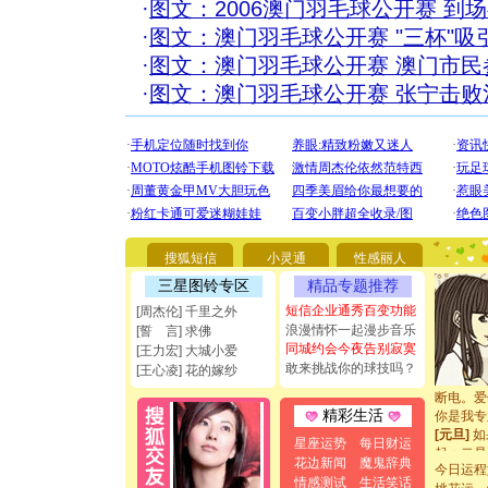
·
图文：2006澳门羽毛球公开赛 到
·
图文：澳门羽毛球公开赛 "三杯"吸
·
图文：澳门羽毛球公开赛 澳门市民参
·
图文：澳门羽毛球公开赛 张宁击败
[圣诞节]
你太多，
搜狐短信
小灵通
性感丽人
要平安！
[圣诞节]
三星图铃专区
精品专题推荐
能正大光
短信企业通秀百变功能
[周杰伦] 千里之外
都要快乐
浪漫情怀一起漫步音乐
[誓 言] 求佛
[圣诞节]
同城约会今夜告别寂寞
[王力宏] 大城小爱
如意,快
敢来挑战你的球技吗？
[王心凌] 花的嫁纱
[元旦]
看
断电。爱
你是我专
精彩生活
[元旦]
如
星座运势
每日财运
起；二是
花边新闻
魔鬼辞典
离。水晶
今日运程
情感测试
生活笑话
[元旦]
当