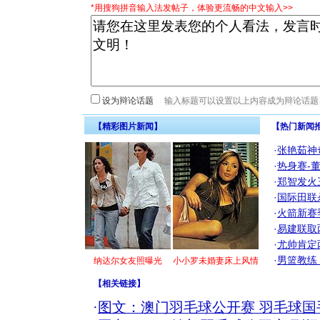
*用搜狗拼音输入法发帖子，体验更流畅的中文输入>>
设为辩论话题
【精彩图片新闻】
【热门新闻
·
张艳茹神
·
热身赛-
·
郑智发火
·
国际田联
·
火箭新赛
·
易建联取
·
尤帅肯定
·
男篮教练
纳达尔女友照曝光
小小罗未婚妻床上风情
【
相关链接
】
·
图文：澳门羽毛球公开赛 羽毛球国