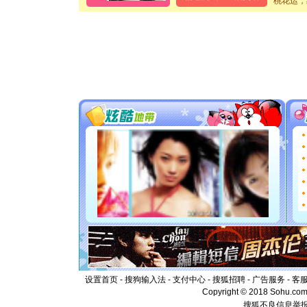
桃花运，
泣，这痛
卖了。水
[春节]
风
颜！冬去
道一声平
[春节]
传
片叶子是
送你一棵
[圣诞节]
你太多，
要平安！
[圣诞节]
能正大光
都要快乐
[圣诞节]
如意,快
[元旦]
看
断电。爱
你是我专
[元旦]
如
起；二是
离。水晶
[元旦]
当
泣，这痛
设置首页
-
搜狗输入法
-
支付中心
-
搜狐招聘
-
广告服务
-
客
卖了。水
Copyright © 2018 Sohu.com I
[春节]
风
搜狐不良信息举