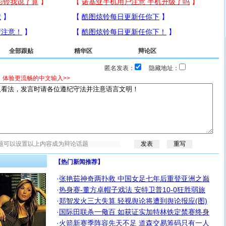
全部跟贴
精华区
辩论区
匿名发表：
隐藏地址：
，体验更流畅的中文输入>>
【热门新闻推荐】
·
张艳茹神奇两扑救 中国女足七年后重登亚洲之巅
·
热身赛-董方卓帽子戏法 安特卫普10-0狂胜弱旅
·
郑智发火三大失算 轻视舆论将遭到舆论报应(图)
·
国际田联杀一儆百 如获证实加特林铁定禁赛终身
·
火箭新赛季阵容先天不足 道森交易筹码只有一人