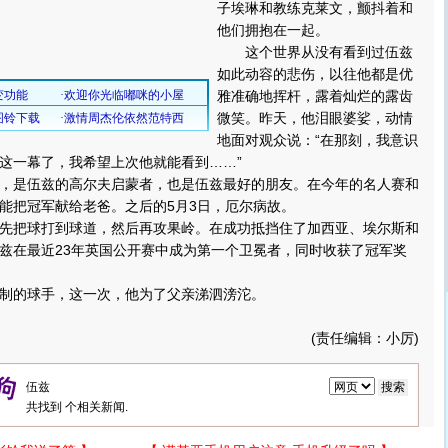
子埃琳和教练克莱文，颤抖着和
他们拥抱在一起。
这个世界从没有看到过伍兹
如此动容的悲伤，以往他都是优
雅准确地挥杆，露着灿烂的露齿
微笑。昨天，他泪眼婆娑，动情
地面对观众说：“在那刻，我意识
这一幕了，我希望上次他就能看到……”
是伍兹的高尔夫启蒙者，也是伍兹最好的朋友。在今年的名人赛和
能把冠军献给老爸。之后的5月3日，厄尔病故。
把球打到球道，然后再攻果岭。在成功抵挡住了加西亚、埃尔斯和
兹在最近23年英国公开赛中成为第一个卫冕者，同时收获了冠军奖
的球手，这一次，他为了父亲涕泗滂沱。
(责任编辑：小厉)
共找到
个相关新闻.