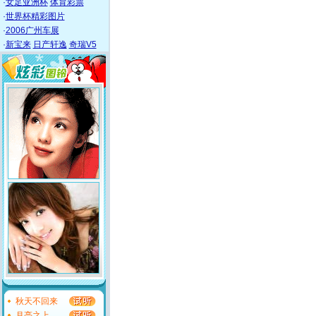
·
女足亚洲杯
体育彩票
·
世界杯精彩图片
·
2006广州车展
·
新宝来
日产轩逸
奇瑞V5
秋天不回来
月亮之上