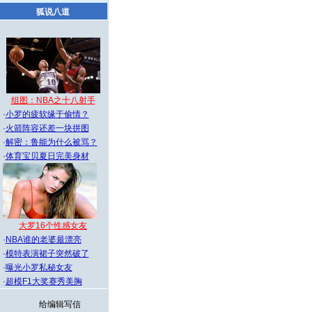
狐说八道
组图：NBA之十八射手
·
小罗的疲软缘于偷情？
·
火箭阵容还差一块拼图
·
解密：鲁能为什么被骂？
·
体育宝贝夏日完美身材
大罗16个性感女友
·
NBA谁的老婆最漂亮
·
模特表演裙子突然破了
·
曝光小罗私秘女友
·
超模F1大奖赛秀美胸
给编辑写信