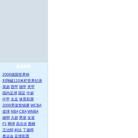
体育推荐
·
2006德国世界杯
·
刘翔破110米栏世界纪录
·
英超
西甲
德甲
意甲
·
国内足球
国足
中超
·
中甲
女足
体育彩票
·
2006男篮世锦赛
WCBA
·
篮球
NBA
CBA
WNBA
·
姚明
大超
男篮
女篮
·
F1
网球
高尔夫
围棋
·
王治郅
科比
丁俊晖
·
奥运会
足球彩票