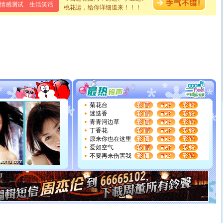
泣，这痛楚让我明白我多么爱你。我转身抱住你：这猪不
情感测试
生活笑话
桃花运，给你详细道来！！！
卖了。水晶之恋祝你新年快乐。
[春节]
风柔雨润好月圆，半岛铁盒伴身边，每日尽显开心
颜！冬去春来似水如烟，劳碌人生需尽欢！听一曲轻歌，
道一声平安！新年吉祥万事如愿
[春节]
传说薰衣草有四片叶子：第一片叶子是信仰，第二
片叶子是希望，第三片叶子是爱情，第四片叶子是幸运。
送你一棵薰衣草，愿你新年快乐！
[圣诞节]
圣诞节到了，想想没什么送给你的，又不打算给
你太多，只有给你五千万：千万快乐！千万要健康！千万
要平安！千万要知足！千万不要忘记我！
[圣诞节]
不只这样的日子才会想起你,而是这样的日子才
菊花台
能正大光明地骚扰你,告诉你,圣诞要快乐!新年要快乐!天天
迷迭香
都要快乐噢!
青青河边草
[圣诞节]
奉上一颗祝福的心,在这个特别的日子里,愿幸福,
丁香花
如意,快乐,鲜花,一切美好的祝愿与你同在.圣诞快乐!
原来你也在这里
[元旦]
看到你我会触电；看不到你我要充电；没有你我会
爱如空气
断电。爱你是我职业，想你是我事业，抱你是我特长，吻
不要再来伤害我
你是我专业！水晶之恋祝你新年快乐
[元旦]
如果上天让我许三个愿望，一是今生今世和你在一
起；二是再生再世和你在一起；三是三生三世和你不再分
离。水晶之恋祝你新年快乐
[元旦]
当我狠下心扭头离去那一刻，你在我身后无助地哭
泣，这痛楚让我明白我多么爱你。我转身抱住你：这猪不
卖了。水晶之恋祝你新年快乐。
[春节]
风柔雨润好月圆，半岛铁盒伴身边，每日尽显开心