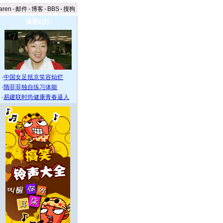
aren
-
邮件
-
博客
-
BBS
-
搜狗
体育幻灯
·
中国女足抵京笑容灿烂
·
隋菲菲独自练习体能
·
易建联时尚健康青春逼人