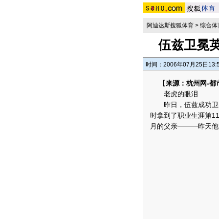
阿迪达斯搜狐体育
>
综合体
伍兹卫冕
时间：2006年07月25日13:
【
来源：杭州网-都
老虎的眼泪
昨日，伍兹成功卫冕
时拿到了职业生涯第1
月的父亲———昨天他