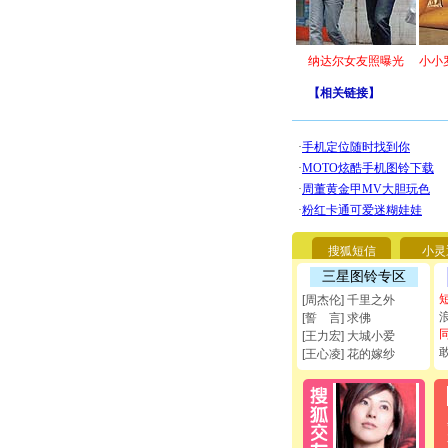
纳达尔女友照曝光
小小
【
相关链接
】
搜狐短信
小灵
三星图铃专区
[周杰伦] 千里之外
[誓 言] 求佛
[王力宏] 大城小爱
[王心凌] 花的嫁纱