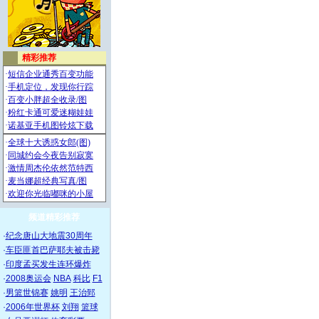
频道精彩推荐
·
纪念唐山大地震30周年
·
车臣匪首巴萨耶夫被击毙
·
印度孟买发生连环爆炸
·
2008奥运会
NBA
科比
F1
·
男篮世锦赛
姚明
王治郅
·
2006年世界杯
刘翔
篮球