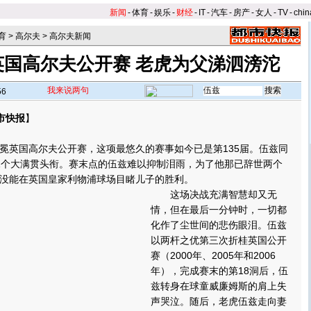
新闻
-
体育
-
娱乐
-
财经
-
IT
-
汽车
-
房产
-
女人
-
TV
-
chin
育
>
高尔夫
>
高尔夫新闻
英国高尔夫公开赛 老虎为父涕泗滂沱
我来说两句
56
市快报
】
英国高尔夫公开赛，这项最悠久的赛事如今已是第135届。伍兹同
1个大满贯头衔。赛末点的伍兹难以抑制泪雨，为了他那已辞世两个
没能在英国皇家利物浦球场目睹儿子的胜利。
这场决战充满智慧却又无
情，但在最后一分钟时，一切都
化作了尘世间的悲伤眼泪。伍兹
以两杆之优第三次折桂英国公开
赛（2000年、2005年和2006
年），完成赛末的第18洞后，伍
兹转身在球童威廉姆斯的肩上失
声哭泣。随后，老虎伍兹走向妻