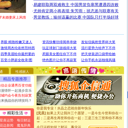
·
易建联取两双难救主 中国男篮负塞黑遭遇四连败
·
尤帅肯定两小将表现 朱芳雨：状态差与联赛有关
·
男篮教练：输掉该赢的比赛 中国队只打半场好球
罗未婚妻床上风情
[圣诞节]
圣诞节到了，想想没什么送给你的，又不打算给
你太多，只有给你五千万：千万快乐！千万要健康！千万
要平安！千万要知足！千万不要忘记我！
通
性感丽人
[圣诞节]
不只这样的日子才会想起你,而是这样的日子才
能正大光明地骚扰你,告诉你,圣诞要快乐!新年要快乐!天天
精品专题推荐
都要快乐噢!
短信企业通秀百变功能
[圣诞节]
奉上一颗祝福的心,在这个特别的日子里,愿幸福,
浪漫情怀一起漫步音乐
如意,快乐,鲜花,一切美好的祝愿与你同在.圣诞快乐!
同城约会今夜告别寂寞
[元旦]
看到你我会触电；看不到你我要充电；没有你我会
敢来挑战你的球技吗？
断电。爱你是我职业，想你是我事业，抱你是我特长，吻
你是我专业！水晶之恋祝你新年快乐
[元旦]
如果上天让我许三个愿望，一是今生今世和你在一
精彩生活
起；二是再生再世和你在一起；三是三生三世和你不再分
星座运势
每日财运
离。水晶之恋祝你新年快乐
花边新闻
魔鬼辞典
[元旦]
当我狠下心扭头离去那一刻，你在我身后无助地哭
今日运程如何？财运、事业运、