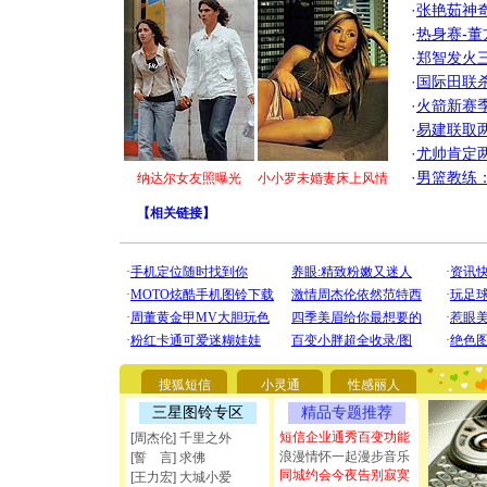
·
张艳茹神
·
热身赛-董
·
郑智发火三
·
国际田联
·
火箭新赛
·
易建联取
·
尤帅肯定
·
男篮教练
纳达尔女友照曝光
小小罗未婚妻床上风情
【
相关链接
】
[圣诞节]
你太多，
搜狐短信
小灵通
性感丽人
要平安！
[圣诞节]
三星图铃专区
精品专题推荐
能正大光明
短信企业通秀百变功能
[周杰伦] 千里之外
都要快乐噢
浪漫情怀一起漫步音乐
[誓 言] 求佛
[圣诞节]
同城约会今夜告别寂寞
[王力宏] 大城小爱
如意,快乐