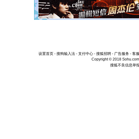
[元旦]
如
起；二是
离。水晶
[元旦]
当
泣，这痛
卖了。水
[春节]
风
颜！冬去
道一声平
[春节]
传
片叶子是
设置首页
-
搜狗输入法
-
支付中心
-
搜狐招聘
-
广告服务
-
客
送你一棵
Copyright © 2018 Sohu.com I
搜狐不良信息举