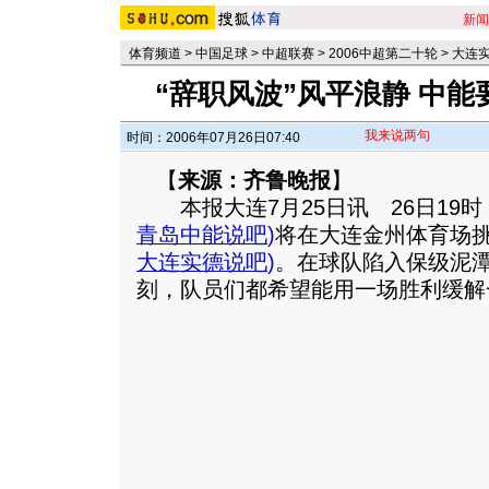
新闻
体育频道
>
中国足球
>
中超联赛
>
2006中超第二十轮
>
大连实
“辞职风波”风平浪静 中
我来说两句
时间：2006年07月26日07:40
【
来源：齐鲁晚报
】
本报大连7月25日讯 26日19时
青岛中能说吧
)
将在大连金州体育场
大连实德说吧
)
。在球队陷入保级泥
刻，队员们都希望能用一场胜利缓解