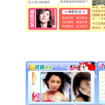
敢来挑战你的球技吗？
[元旦]
看
[王心凌] 花的嫁纱
断电。爱
你是我专
精彩生活
[元旦]
如
星座运势
每日财运
起；二是
离。水晶
花边新闻
魔鬼辞典
今日运程
[元旦]
当
情感测试
生活笑话
桃花运，
泣，这痛
卖了。水
[春节]
风
颜！冬去
道一声平
[春节]
传
片叶子是
送你一棵
[圣诞节]
你太多，
要平安！
[圣诞节]
能正大光明
都要快乐噢
[圣诞节]
如意,快乐
[元旦]
看
断电。爱
你是我专