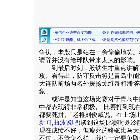
争执，老殷只是站在一旁偷偷地笑。
请辞并没有给球队带来太大的影响。
到最后时刻，殷铁生才重点讲解
攻。看得出，防守反击将是青岛中能
大连队前场两名外援扬戈维奇和潘塔
象。
或许是知道这场比赛对于青岛中
中都表现得非常积极。“比赛打到现
都要死拼。”老将刘俊威说。在上场
新闻
,
曲波说吧
)
谈到这场比赛时既冷
现在成绩不好，但瘦死的骆驼比马大
不过，不管怎么样，我们一定要争取