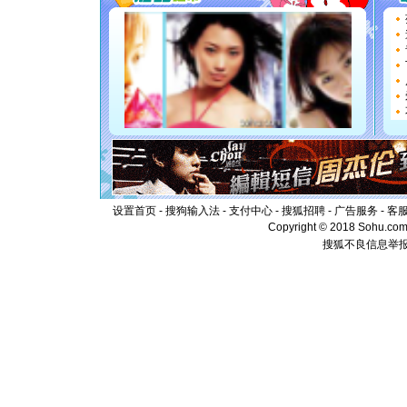
要平安！
[圣诞节]
能正大光明
都要快乐噢
[圣诞节]
如意,快乐
[元旦]
看
断电。爱
你是我专
[元旦]
如
起；二是
离。水晶
[元旦]
当
泣，这痛
设置首页
-
搜狗输入法
-
支付中心
-
搜狐招聘
-
广告服务
-
客
卖了。水
Copyright © 2018 Sohu.com I
[春节]
风
搜狐不良信息举
颜！冬去
道一声平
[春节]
传
片叶子是
送你一棵