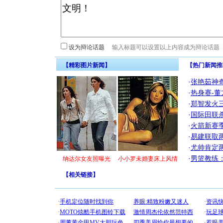
设为辩论话题
【精彩图片新闻】
【热门新闻推
·
张艳茹神
·
热身赛-董
·
郑智发火三
·
国际田联
·
火箭新赛
·
易建联取
·
尤帅肯定
·
男篮教练
纳达尔女友照曝光
小小罗未婚妻床上风情
【
相关链接
】