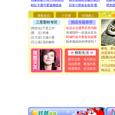
[圣诞节]
你太多，
搜狐短信
小灵通
性感丽人
要平安！
[圣诞节]
三星图铃专区
精品专题推荐
能正大光明
短信企业通秀百变功能
[周杰伦] 千里之外
都要快乐噢
浪漫情怀一起漫步音乐
[誓 言] 求佛
[圣诞节]
同城约会今夜告别寂寞
[王力宏] 大城小爱
如意,快乐
敢来挑战你的球技吗？
[王心凌] 花的嫁纱
[元旦]
看
断电。爱
你是我专
精彩生活
[元旦]
如
星座运势
每日财运
起；二是
花边新闻
魔鬼辞典
离。水晶
今日运程
情感测试
生活笑话
[元旦]
当
桃花运，
泣，这痛
卖了。水
[春节]
风
颜！冬去
道一声平
[春节]
传
片叶子是
送你一棵
[圣诞节]
你太多，