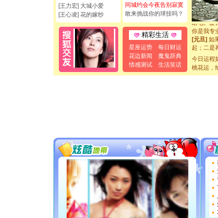
如意,快乐
同城约会今夜告别寂寞
[王力宏] 大城小爱
[元旦]
看
敢来挑战你的球技吗？
[王心凌] 花的嫁纱
断电。爱
你是我专
精彩生活
[元旦]
如
起；二是
星座运势
每日财运
离。水晶
花边新闻
魔鬼辞典
今日运程
[元旦]
当
情感测试
生活笑话
桃花运，
泣，这痛
卖了。水
[春节]
风
颜！冬去
道一声平
[春节]
传
片叶子是
送你一棵
[圣诞节]
你太多，
要平安！
[圣诞节]
能正大光明
都要快乐噢
[圣诞节]
如意,快乐
[元旦]
看
断电。爱