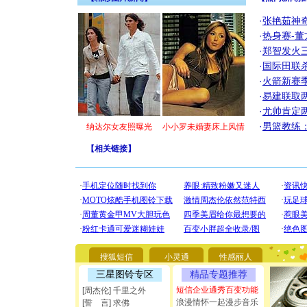
·
张艳茹神
·
热身赛-董
·
郑智发火三
·
国际田联
·
火箭新赛
·
易建联取
·
尤帅肯定
·
男篮教练
纳达尔女友照曝光
小小罗未婚妻床上风情
【
相关链接
】
[圣诞节]
你太多，
要平安！
搜狐短信
小灵通
性感丽人
[圣诞节]
三星图铃专区
精品专题推荐
能正大光明
都要快乐噢
短信企业通秀百变功能
[周杰伦] 千里之外
[圣诞节]
浪漫情怀一起漫步音乐
[誓 言] 求佛