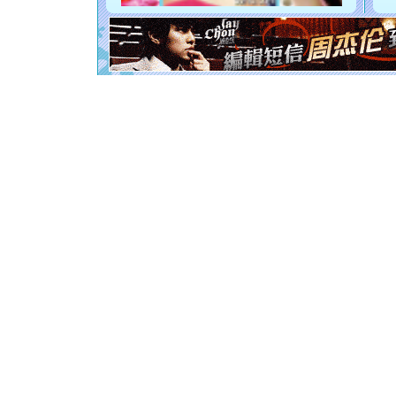
你是我专
[元旦]
如
起；二是
离。水晶
[元旦]
当
泣，这痛
卖了。水
[春节]
风
颜！冬去
道一声平
[春节]
传
片叶子是
送你一棵