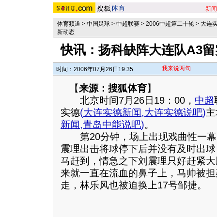
新闻
体育频道
>
中国足球
>
中超联赛
>
2006中超第二十轮
>
大连实
新动态
快讯：扬科缺阵大连队A3留
我来说两句
时间：2006年07月26日19:35
【
来源：搜狐体育
】
北京时间7月26日19：00，
中超
实德
(
大连实德新闻
,
大连实德说吧
)
主
新闻
,
青岛中能说吧
)
。
第20分钟，场上出现戏曲性一幕
震理出击将球停下后并没有及时出球
马赶到，情急之下刘震理只好赶紧大
来就一直在流血的鼻子上，马帅被担
走，林乐风也被迫换上17号邹捷。