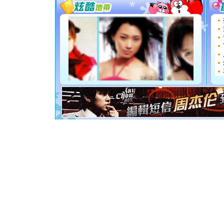
要平安！
[圣诞节]
能正大光明
都要快乐噢
[圣诞节]
如意,快乐
[元旦]
看
断电。爱
你是我专
[元旦]
如
起；二是
离。水晶
[元旦]
当
泣，这痛
卖了。水
[春节]
风
颜！冬去
道一声平
[春节]
传
片叶子是
送你一棵