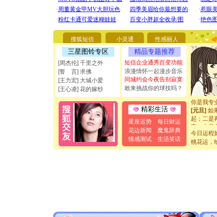
[圣诞节]
你太多，
要平安！
搜狐短信
小灵通
性感丽人
[圣诞节]
能正大光明
三星图铃专区
精品专题推荐
都要快乐噢
短信企业通秀百变功能
[周杰伦] 千里之外
[圣诞节]
浪漫情怀一起漫步音乐
[誓 言] 求佛
如意,快乐
同城约会今夜告别寂寞
[王力宏] 大城小爱
[元旦]
看
敢来挑战你的球技吗？
[王心凌] 花的嫁纱
断电。爱
你是我专
[元旦]
如
精彩生活
起；二是
星座运势
每日财运
离。水晶
花边新闻
魔鬼辞典
[元旦]
当
今日运程
情感测试
生活笑话
泣，这痛
桃花运，
卖了。水
[春节]
风
颜！冬去
道一声平
[春节]
传
片叶子是
送你一棵
[圣诞节]
你太多，