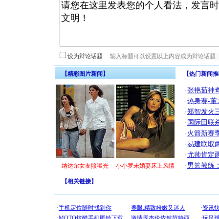
设为辩论话题
【精彩图片新闻】
【热门新闻推
·
张艳茹神
·
热身赛-董
·
郑智发火三
·
国际田联
·
火箭新赛
·
易建联取
·
尤帅肯定
·
男篮教练
纳达尔女友照曝光
小小罗未婚妻床上风情
【
相关链接
】