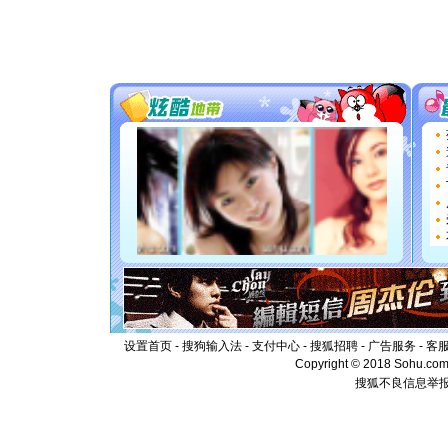
你太多，
要平安！
[圣诞节]
能正大光明
都要快乐噢
[圣诞节]
如意,快乐
[元旦]
看
断电。爱
你是我专
[元旦]
如
起；二是
离。水晶
[元旦]
当
泣，这痛
卖了。水
[春节]
风
颜！冬去
道一声平
[春节]
传
设置首页
-
搜狗输入法
-
支付中心
-
搜狐招聘
-
广告服务
-
客
片叶子是
Copyright © 2018 Sohu.com I
送你一棵
搜狐不良信息举