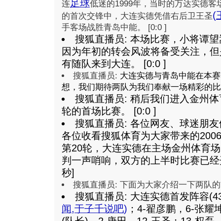
足球
连
低迷的1999年，当时的万达实德客
(
的首次交锋中，大连实德凭借右后卫王圣
手客场战胜青岛中能。 [0:0 ]
搜狐直播员: 本场比赛，小将谭望
因为年初的转会风波将备受关注，但
有随队来到大连。 [0:0 ]
搜狐直播员:
大连实德与青岛中能在本赛
想，我们期待两队为我们奉献一场精彩的比
搜狐直播员: 稍后我们进入金州体
轮的首场比赛。 [0:0 ]
搜狐直播员: 各位网友、球迷朋
各位收看搜狐体育为大家带来的200
第20轮，大连实德在主场金州体育
判一声哨响，双方的上半时比赛已经开始。
秒]
搜狐直播员: 下面为大家介绍一下两队的首发阵
搜狐直播员: 大连实德首发阵容(43
闻
,
于子千说吧
)
；4-翟彦鹏，6-张耀