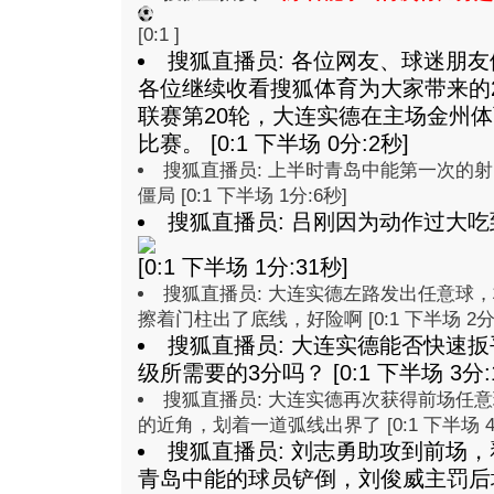
[0:1 ]
搜狐直播员: 各位网友、球迷朋
各位继续收看搜狐体育为大家带来的2
联赛第20轮，大连实德在主场金州
比赛。 [0:1 下半场 0分:2秒]
搜狐直播员: 上半时青岛中能第一次的
僵局 [0:1 下半场 1分:6秒]
搜狐直播员: 吕刚因为动作过大
[0:1 下半场 1分:31秒]
搜狐直播员: 大连实德左路发出任意球
擦着门柱出了底线，好险啊 [0:1 下半场 2分:
搜狐直播员:
大连实德能否快速扳
级所需要的3分吗？
[0:1 下半场 3分:
搜狐直播员: 大连实德再次获得前场任
的近角，划着一道弧线出界了 [0:1 下半场 4分
搜狐直播员: 刘志勇助攻到前场
青岛中能的球员铲倒，刘俊威主罚后场任意