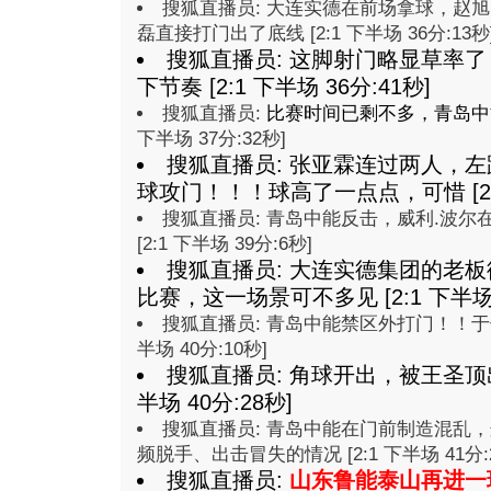
搜狐直播员: 大连实德在前场拿球，赵
磊直接打门出了底线 [2:1 下半场 36分:13秒
搜狐直播员: 这脚射门略显草率
下节奏 [2:1 下半场 36分:41秒]
搜狐直播员:
比赛时间已剩不多，青岛中
下半场 37分:32秒]
搜狐直播员: 张亚霖连过两人，
球攻门！！！球高了一点点，可惜 [2:1
搜狐直播员: 青岛中能反击，威利.波
[2:1 下半场 39分:6秒]
搜狐直播员: 大连实德集团的老
比赛，这一场景可不多见 [2:1 下半场 
搜狐直播员: 青岛中能禁区外打门！！于子
半场 40分:10秒]
搜狐直播员: 角球开出，被王圣顶出
半场 40分:28秒]
搜狐直播员: 青岛中能在门前制造混乱
频脱手、出击冒失的情况 [2:1 下半场 41分:
搜狐直播员:
山东鲁能泰山再进一