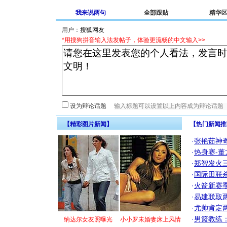
我来说两句
全部跟贴
精华
用户：
*用搜狗拼音输入法发帖子，体验更流畅的中文输入>>
设为辩论话题
【精彩图片新闻】
【热门新闻推
·
张艳茹神
·
热身赛-董
·
郑智发火三
·
国际田联
·
火箭新赛
·
易建联取
·
尤帅肯定
·
男篮教练
纳达尔女友照曝光
小小罗未婚妻床上风情