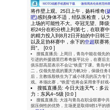
将作壁上观。25日上午，扬科维奇
(
吧
)
感到身体不适，经队医检查，认
上场的可能性不大。夺冠无望、降级
积24分在积分榜上列第七，在联赛
的精力投入到8月2日开始的中日韩三
以及足协杯赛中，余下的
中超
联赛将
田”。 [0:0 ]
搜狐直播员: 上周日，青岛中能在领先
引进的外援德里巴希奇扳平比分，在赛后主
俱乐部高层表示不会让“铁蛋”下课。青岛中能
二，仅领先垫底的重庆力帆3分，保级任务
后，主教练殷铁生为了减小球员的压力专门
戏。本场比赛，“铁蛋”也将会采用拿手好戏--防
搜狐直播员: 今日大连天气：多云，
力：东风4~5级 [0:0 ]
搜狐直播员: 大连与青岛在职业联赛中共交
据压倒性的优势，主场更是取得9胜1平的