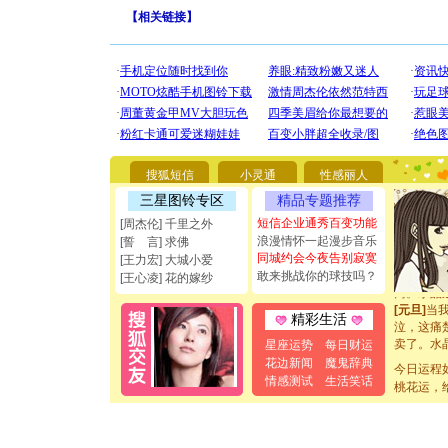
【
相关链接
】
[圣诞节]
你太多，
要平安！
[圣诞节]
能正大光明
都要快乐噢
[圣诞节]
搜狐短信
小灵通
性感丽人
如意,快乐
[元旦]
看
三星图铃专区
精品专题推荐
断电。爱
短信企业通秀百变功能
[周杰伦] 千里之外
你是我专
浪漫情怀一起漫步音乐
[誓 言] 求佛
[元旦]
如
同城约会今夜告别寂寞
[王力宏] 大城小爱
起；二是
敢来挑战你的球技吗？
离。水晶
[王心凌] 花的嫁纱
[元旦]
当
泣，这痛
精彩生活
卖了。水
星座运势
每日财运
[春节]
风
颜！冬去
花边新闻
魔鬼辞典
今日运程
道一声平
情感测试
生活笑话
桃花运，
[春节]
传
片叶子是
送你一棵
[圣诞节]