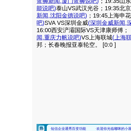
蓝狮新闻
,
厦门蓝狮说吧
)
；19:35山
能说吧
)
泰山VS武汉光谷；19:35北
新闻
,
沈阳金德说吧
)
；19:45上海申花
吧
)
SVA VS深圳金威
(
深圳金威新闻
,
16:00西安浐灞国际VS天津康师傅； 
闻
,
重庆力帆说吧
)
VS上海联城
(
上海
邦；长春晚报亚泰轮空。
[0:0 ]