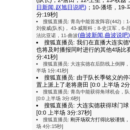
(队长)，2-唐田，12-王圣；13-权
日新闻
,
赵旭日说吧
)
；10-潘塔，19-马
分:19秒]
搜狐直播员: 青岛中能首发阵容(442)：1
刘俊威(队长)， 43-威斯科；8-史汉军，6-吕
(
曲波新闻
,
曲波说吧
)
法比亚诺，11-曲波
搜狐直播员: 我们在直播大连实德
也将及时播报同时进行的其他4场比赛的比
分:41秒]
搜狐直播员: 大连实德在后防线上倒脚，张
半场 1分:41秒]
搜狐直播员: 由于队长季铭义的
置上派上了老将唐田 [0:0 上半场 2分:
搜狐直播员: 青岛中能获得角球机会，
[0:0 上半场 3分:6秒]
搜狐直播员: 大连实德获得球门
[0:0 上半场 3分:37秒]
搜狐直播员:
刚开场双方打得比较谨慎，
场 4分:15秒]