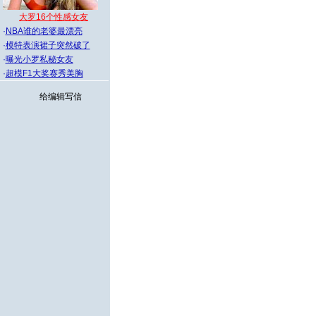
大罗16个性感女友
·
NBA谁的老婆最漂亮
·
模特表演裙子突然破了
·
曝光小罗私秘女友
·
超模F1大奖赛秀美胸
给编辑写信