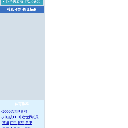
四季美眉给你最想要的
搜狐分类
·
搜狐招商
体育推荐
·
2006德国世界杯
·
刘翔破110米栏世界纪录
·
英超
西甲
德甲
意甲