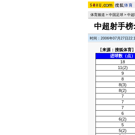
体育频道
>
中国足球
>
中超
中超射手榜
时间：2006年07月27日22:
【
来源：搜狐体育
进球数（点
18
11(2)
9
8
8(3)
8(2)
7
7
7
6
6(2)
5
5(2)