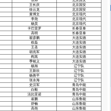
张帅
北京国安
王长庆
北京国安
徐云龙
北京国安
黄博文
北京现代
李尧
北京现代
杨昊
北京现代
卡巴雷罗
长春亚泰
高明
长春亚泰
翟彦鹏
大连实德
权磊
大连实德
王圣
大连实德
胡兆军
大连实德
阎嵩
大连实德
季铭义
大连实德
杨旭
辽宁队
王新欣
辽宁队
杨善平
辽宁队
张永海
辽宁队
史汉军
青岛中能
白毅
青岛中能
法比亚诺
青岛中能
崔鹏
山东鲁能
舒畅
山东鲁能
高尧
山东鲁能