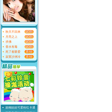
秋天不回来
月亮之上
求佛
香水有毒
死了都要爱
寂寞沙洲冷
迷糊娃娃可爱粉红卡通