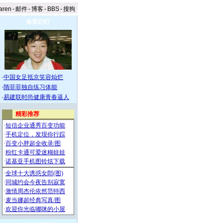
aren
-
邮件
-
博客
-
BBS
-
搜狗
体育幻灯
·
中国女足抵京笑容灿烂
·
隋菲菲独自练习体能
·
易建联时尚健康青春逼人