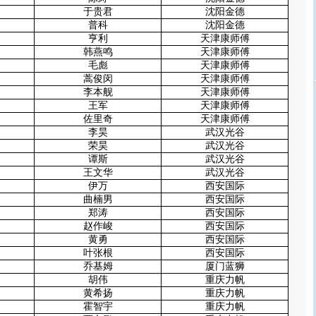
于贵君
沈阳金德
普科
沈阳金德
亨利
天津康师傅
韩燕鸣
天津康师傅
毛彪
天津康师傅
蒿俊闵
天津康师傅
李本舰
天津康师傅
王军
天津康师傅
佐里奇
天津康师傅
李昊
武汉光谷
荣昊
武汉光谷
谭斯
武汉光谷
王文华
武汉光谷
伊万
西安国际
曲楠男
西安国际
郑涛
西安国际
赵作峻
西安国际
黄勇
西安国际
叶张根
西安国际
乔基姆
厦门蓝狮
胡伟
重庆力帆
黄希扬
重庆力帆
霍智宇
重庆力帆