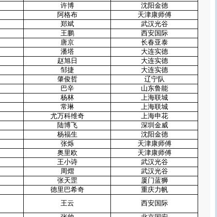
许博
沈阳金德
阿格布
天津康师傅
郑斌
武汉光谷
王鹏
西安国际
唐京
长春亚泰
潘塔
大连实德
赵旭日
大连实德
邹捷
大连实德
肇俊哲
辽宁队
巴辛
山东鲁能
杨林
上海联城
常琳
上海联城
尤万科维奇
上海申花
陆博飞
深圳金威
杨福生
沈阳金德
张烁
天津康师傅
奥里欧
天津康师傅
王小诗
武汉光谷
周熠
武汉光谷
张天罡
厦门蓝狮
德里巴希奇
重庆力帆
王云
西安国际