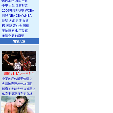
·
国内足球
国足
中超
·
中甲
女足
体育彩票
·
2006男篮世锦赛
WCBA
·
篮球
NBA
CBA
WNBA
·
姚明
大超
男篮
女篮
·
F1
网球
高尔夫
围棋
·
王治郅
科比
丁俊晖
·
奥运会
足球彩票
狐说八道
组图：NBA之十八射手
·
小罗的疲软缘于偷情？
·
火箭阵容还差一块拼图
·
解密：鲁能为什么被骂？
·
体育宝贝夏日完美身材