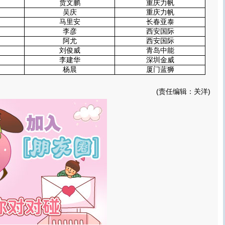
贾文鹏
重庆力帆
吴庆
重庆力帆
马里安
长春亚泰
李彦
西安国际
阿尤
西安国际
刘俊威
青岛中能
李建华
深圳金威
杨晨
厦门蓝狮
(责任编辑：关洋)