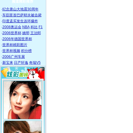
频道精彩推荐
·
纪念唐山大地震30周年
·
车臣匪首巴萨耶夫被击毙
·
印度孟买发生连环爆炸
·
2008奥运会
NBA
科比
F1
·
2006世界杯
姚明
王治郅
·
2006年德国世界杯
·
世界杯精彩图片
·
世界杯视频
积分榜
·
2006广州车展
·
新宝来
日产轩逸
奇瑞V5