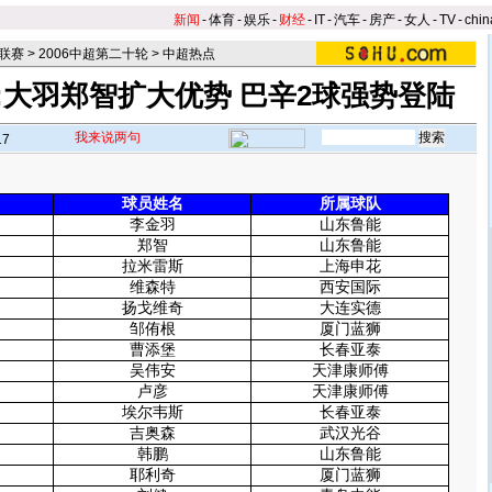
新闻
-
体育
-
娱乐
-
财经
-
IT
-
汽车
-
房产
-
女人
-
TV
-
chin
联赛
>
2006中超第二十轮
>
中超热点
:大羽郑智扩大优势 巴辛2球强势登陆
我来说两句
17
】
）
球员姓名
所属球队
李金羽
山东鲁能
郑智
山东鲁能
拉米雷斯
上海申花
维森特
西安国际
扬戈维奇
大连实德
邹侑根
厦门蓝狮
曹添堡
长春亚泰
吴伟安
天津康师傅
卢彦
天津康师傅
埃尔韦斯
长春亚泰
吉奥森
武汉光谷
韩鹏
山东鲁能
耶利奇
厦门蓝狮