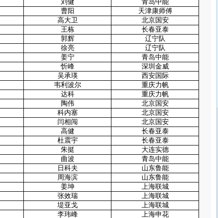
刘健
青岛中能
曹阳
天津康师傅
高大卫
北京国安
王栋
长春亚泰
郭辉
辽宁队
徐亮
辽宁队
姜宁
青岛中能
忻峰
深圳金威
吴承瑛
西安国际
韦利波尔
重庆力帆
达科
重庆力帆
陶伟
北京国安
科内塞
北京国安
闫相闯
北京国安
高健
长春亚泰
杜震宇
长春亚泰
朱挺
大连实德
曲波
青岛中能
日科夫
山东鲁能
周海滨
山东鲁能
姜坤
上海联城
张效瑞
上海联城
堤亚戈
上海联城
李玮峰
上海申花