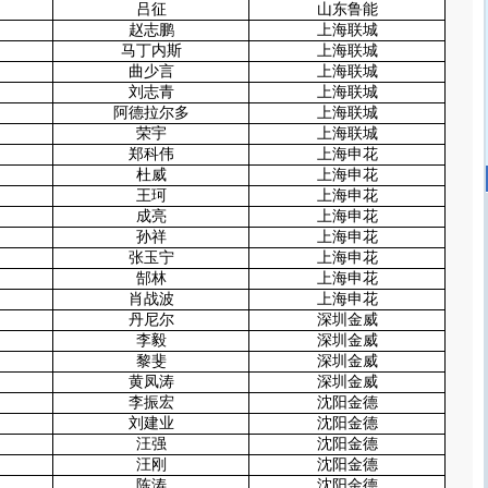
吕征
山东鲁能
赵志鹏
上海联城
马丁内斯
上海联城
曲少言
上海联城
刘志青
上海联城
阿德拉尔多
上海联城
荣宇
上海联城
郑科伟
上海申花
杜威
上海申花
王珂
上海申花
成亮
上海申花
孙祥
上海申花
张玉宁
上海申花
郜林
上海申花
肖战波
上海申花
丹尼尔
深圳金威
李毅
深圳金威
黎斐
深圳金威
黄凤涛
深圳金威
李振宏
沈阳金德
刘建业
沈阳金德
汪强
沈阳金德
汪刚
沈阳金德
陈涛
沈阳金德