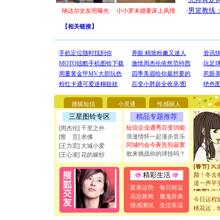
·
男篮教练
纳达尔女友照曝光
小小罗未婚妻床上风情
[圣诞节]
【
相关链接
】
你太多，
要平安！
[圣诞节]
能正大光明
都要快乐噢
[圣诞节]
如意,快乐
[元旦]
看
断电。爱
搜狐短信
小灵通
性感丽人
你是我专
[元旦]
如
三星图铃专区
精品专题推荐
起；二是
短信企业通秀百变功能
[周杰伦] 千里之外
离。水晶
浪漫情怀一起漫步音乐
[誓 言] 求佛
[元旦]
当
同城约会今夜告别寂寞
[王力宏] 大城小爱
泣，这痛
敢来挑战你的球技吗？
[王心凌] 花的嫁纱
卖了。水
[春节]
风
颜！冬去
精彩生活
道一声平
星座运势
每日财运
[春节]
传
花边新闻
魔鬼辞典
片叶子是
今日运程
情感测试
生活笑话
送你一棵
桃花运，
[圣诞节]