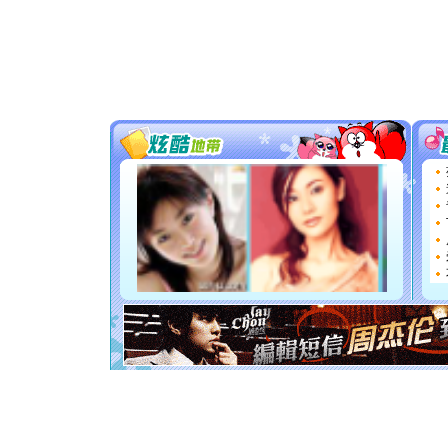
你太多，
要平安！
[圣诞节]
能正大光明
都要快乐噢
[圣诞节]
如意,快乐
[元旦]
看
断电。爱
你是我专
[元旦]
如
起；二是
离。水晶
[元旦]
当
泣，这痛
卖了。水
[春节]
风
颜！冬去
道一声平
[春节]
传
片叶子是
送你一棵