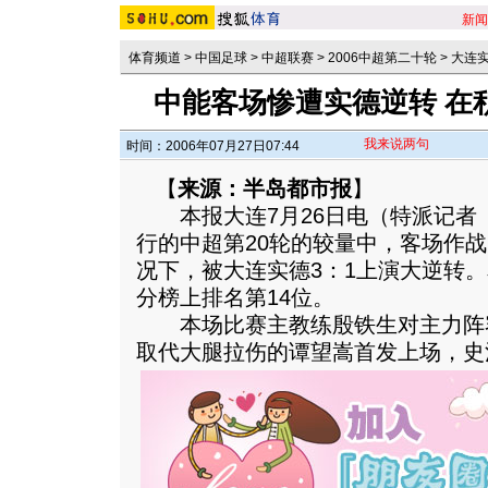
新闻
体育频道
>
中国足球
>
中超联赛
>
2006中超第二十轮
>
大连实
中能客场惨遭实德逆转 在
我来说两句
时间：2006年07月27日07:44
【
来源：半岛都市报
】
本报大连7月26日电（特派记者
行的中超第20轮的较量中，客场作
况下，被大连实德3：1上演大逆转
分榜上排名第14位。
本场比赛主教练殷铁生对主力阵
取代大腿拉伤的谭望嵩首发上场，史