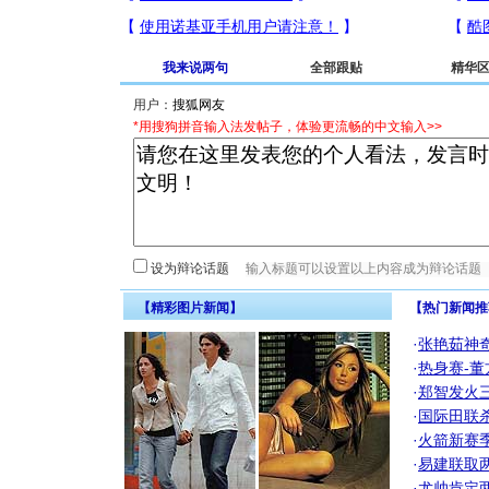
我来说两句
全部跟贴
精华
用户：
*用搜狗拼音输入法发帖子，体验更流畅的中文输入>>
设为辩论话题
【精彩图片新闻】
【热门新闻推
·
张艳茹神
·
热身赛-董
·
郑智发火三
·
国际田联
·
火箭新赛
·
易建联取
·
尤帅肯定