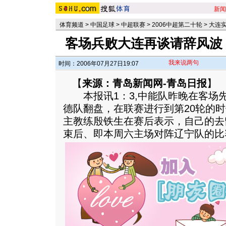
新闻
体育频道
>
中国足球
>
中超联赛
>
2006中超第二十轮
>
大连实
客场兵败大连再谈请辞风波
我来说两句
时间：2006年07月27日19:07
【
来源：青岛新闻网-青岛日报
】
本报讯1：3,中能队昨晚在客场
德队翻盘，在联赛进行到第20轮的
主教练殷铁生在赛后表示，自己的去
束后、即本周六主场对阵辽宁队的比