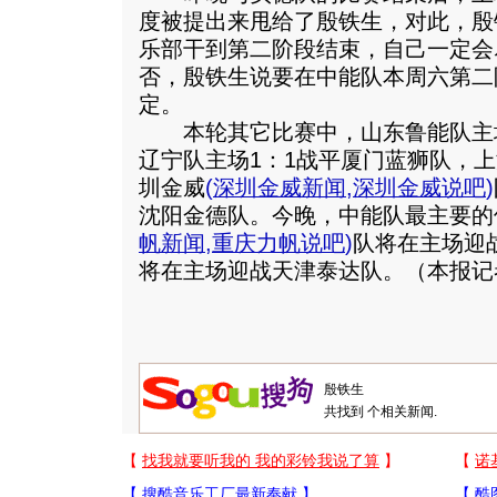
度被提出来甩给了殷铁生，对此，殷
乐部干到第二阶段结束，自己一定会
否，殷铁生说要在中能队本周六第二
定。
本轮其它比赛中，山东鲁能队主场
辽宁队主场1：1战平厦门蓝狮队，上
圳金威
(
深圳金威新闻
,
深圳金威说吧
)
沈阳金德队。今晚，中能队最主要的
帆新闻
,
重庆力帆说吧
)
队将在主场迎
将在主场迎战天津泰达队。（本报记
共找到
个相关新闻.