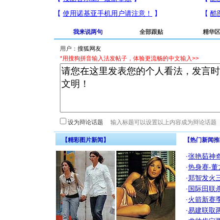
我来说两句
全部跟贴
精华
用户：
*用搜狗拼音输入法发帖子，体验更流畅的中文输入>>
设为辩论话题
【精彩图片新闻】
【热门新闻推
·
张艳茹神
·
热身赛-董
·
郑智发火三
·
国际田联
·
火箭新赛
·
易建联取