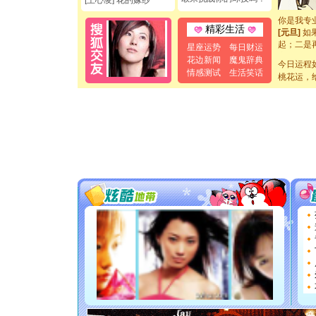
[王心凌] 花的嫁纱
断电。爱
你是我专
精彩生活
[元旦]
如
起；二是
星座运势
每日财运
离。水晶
花边新闻
魔鬼辞典
[元旦]
今日运程
当
情感测试
生活笑话
泣，这痛
桃花运，
卖了。水
[春节]
风
颜！冬去
道一声平
[春节]
传
片叶子是
送你一棵
[圣诞节]
你太多，
要平安！
[圣诞节]
能正大光明
都要快乐噢
[圣诞节]
如意,快乐
[元旦]
看
断电。爱
你是我专
[元旦]
如