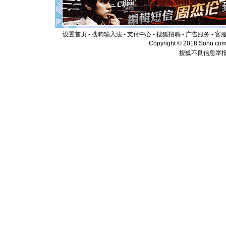
起；二是
离。水晶
[元旦]
当
泣，这痛
设置首页
-
搜狗输入法
-
支付中心
-
搜狐招聘
-
广告服务
卖了。水
-
客
[春节]
风
Copyright © 2018 Sohu.com I
颜！冬去
搜狐不良信息举
道一声平
[春节]
传
片叶子是
送你一棵