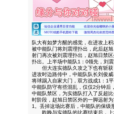
队大有如梦方醒的感觉，在进攻上积
被中能队门将刘震理扑出，此后赵旭
射门再次被刘震理扑出，赵旭日禁区
扑出。上半场中能队1：0领先，刘
但大连实德队久攻之下也有斩获，
进攻时边路传中，中能队队长刘俊威
将球踢入自家大门，双方战成1：1
中能队防守有些混乱，仅仅2分钟后
中能队禁区，为实德队打入了反超比
时阶段，赵旭日禁区外的一脚远射为
1。丢掉这场比赛后，中能队的保级
昨晚与实德队的比赛结束后，上