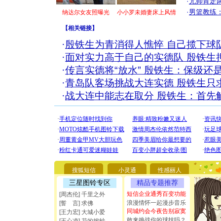
·
尤帅肯定
·
男篮教练
纳达尔女友照曝光
小小罗未婚妻床上风情
【
相关链接
】
·
殷铁生为青消得人憔悴 自己揽下球
·
面对实力高于自己的实德队 殷铁生
·
传言实德将“放水” 殷铁生：保级还
·
青岛队客场挑战大连实德 殷铁生只
·
战大连中能志在取分 殷铁生：首先
[圣诞节]
你太多，
要平安！
搜狐短信
小灵通
性感丽人
[圣诞节]
三星图铃专区
精品专题推荐
能正大光明
都要快乐噢
短信企业通秀百变功能
[周杰伦] 千里之外
[圣诞节]
浪漫情怀一起漫步音乐
[誓 言] 求佛
如意,快乐
同城约会今夜告别寂寞
[王力宏] 大城小爱
[元旦]
看
敢来挑战你的球技吗？