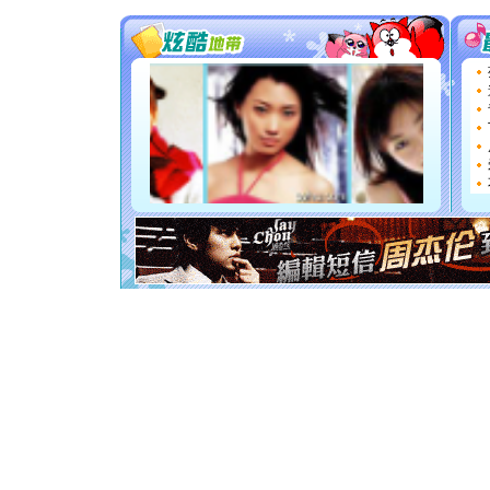
送你一棵
[圣诞节]
你太多，
要平安！
[圣诞节]
能正大光明
都要快乐噢
[圣诞节]
如意,快乐
[元旦]
看
断电。爱
你是我专
[元旦]
如
起；二是
离。水晶
[元旦]
当
泣，这痛
卖了。水
[春节]
风
颜！冬去
道一声平
[春节]
传
片叶子是
送你一棵