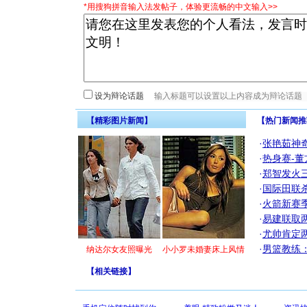
*用搜狗拼音输入法发帖子，体验更流畅的中文输入>>
设为辩论话题
【精彩图片新闻】
【热门新闻推
·
张艳茹神
·
热身赛-董
·
郑智发火三
·
国际田联
·
火箭新赛
·
易建联取
·
尤帅肯定
·
男篮教练
纳达尔女友照曝光
小小罗未婚妻床上风情
【
相关链接
】