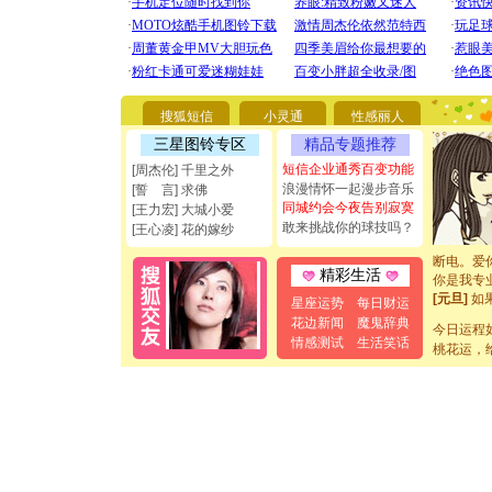
[圣诞节]
你太多，
搜狐短信
小灵通
性感丽人
要平安！
三星图铃专区
精品专题推荐
[圣诞节]
能正大光明
短信企业通秀百变功能
[周杰伦] 千里之外
都要快乐噢
浪漫情怀一起漫步音乐
[誓 言] 求佛
[圣诞节]
同城约会今夜告别寂寞
[王力宏] 大城小爱
如意,快乐
敢来挑战你的球技吗？
[王心凌] 花的嫁纱
[元旦]
看
断电。爱
精彩生活
你是我专
[元旦]
如
星座运势
每日财运
起；二是
花边新闻
魔鬼辞典
今日运程
离。水晶
情感测试
生活笑话
[元旦]
桃花运，
当
泣，这痛
卖了。水
[春节]
风
颜！冬去
道一声平
[春节]
传
片叶子是