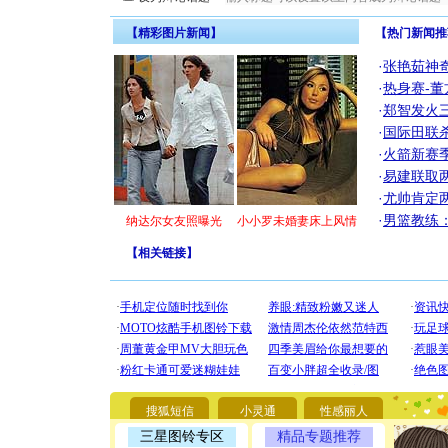
【精彩图片新闻】
【热门新闻推
·
张艳茹神
·
热身赛-董
·
郑智发火三
·
国际田联
·
火箭新赛
·
易建联取
·
尤帅肯定
·
男篮教练
纳达尔女友照曝光
小小罗未婚妻床上风情
【
相关链接
】
[圣诞节]
你太多，
搜狐短信
小灵通
性感丽人
要平安！
[圣诞节]
三星图铃专区
精品专题推荐
能正大光明