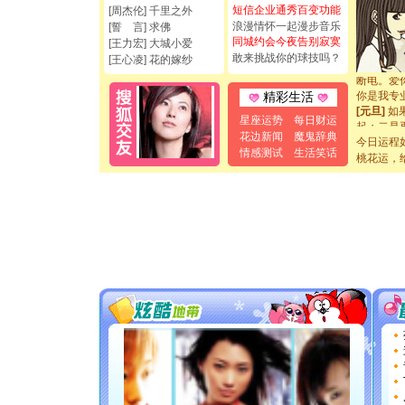
短信企业通秀百变功能
[周杰伦] 千里之外
都要快乐噢
浪漫情怀一起漫步音乐
[誓 言] 求佛
[圣诞节]
同城约会今夜告别寂寞
[王力宏] 大城小爱
如意,快乐
敢来挑战你的球技吗？
[王心凌] 花的嫁纱
[元旦]
看
断电。爱
你是我专
精彩生活
[元旦]
如
星座运势
每日财运
起；二是
花边新闻
魔鬼辞典
离。水晶
今日运程
[元旦]
当
情感测试
生活笑话
桃花运，
泣，这痛
卖了。水
[春节]
风
颜！冬去
道一声平
[春节]
传
片叶子是
送你一棵
[圣诞节]
你太多，
要平安！
[圣诞节]
能正大光明
都要快乐噢
[圣诞节]
如意,快乐