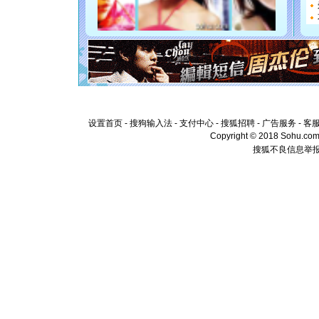
[元旦]
看
断电。爱
你是我专
[元旦]
如
起；二是
离。水晶
[元旦]
当
泣，这痛
卖了。水
[春节]
风
设置首页
-
搜狗输入法
-
支付中心
-
搜狐招聘
-
广告服务
-
客
颜！冬去
Copyright © 2018 Sohu.com I
道一声平
搜狐不良信息举
[春节]
传
片叶子是
送你一棵