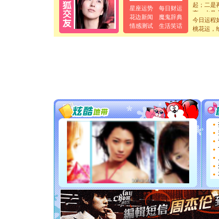
起；二是
星座运势
每日财运
离。水晶
花边新闻
魔鬼辞典
[元旦]
当
今日运程
情感测试
生活笑话
泣，这痛
桃花运，
卖了。水
[春节]
风
颜！冬去
道一声平
[春节]
传
片叶子是
送你一棵
[圣诞节]
你太多，
要平安！
[圣诞节]
能正大光明
都要快乐噢
[圣诞节]
如意,快乐
[元旦]
看
断电。爱
你是我专
[元旦]
如
起；二是
离。水晶
[元旦]
当
泣，这痛