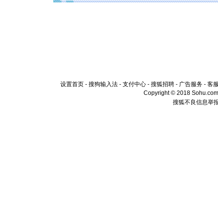
卖了。水
[春节]
风
颜！冬去
道一声平
[春节]
传
片叶子是
送你一棵
设置首页
-
搜狗输入法
-
支付中心
-
搜狐招聘
-
广告服务
-
客
Copyright © 2018 Sohu.com I
搜狐不良信息举