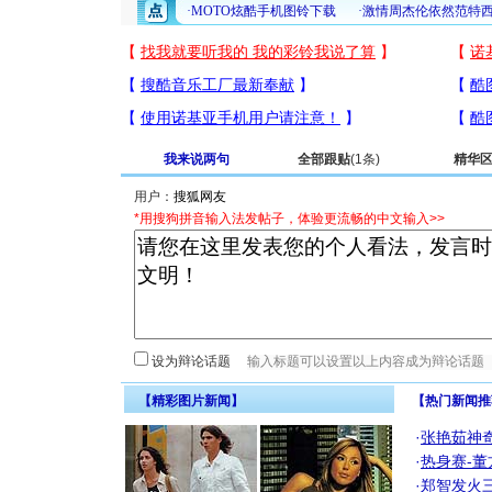
我来说两句
全部跟贴
(1条)
精华
用户：
*用搜狗拼音输入法发帖子，体验更流畅的中文输入>>
设为辩论话题
【精彩图片新闻】
【热门新闻推
·
张艳茹神
·
热身赛-董
·
郑智发火三