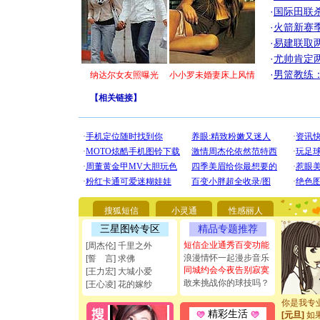
·
国际田联
·
火箭新赛
·
易建联取
·
尤帅肯定
·
男篮教练
纳达尔女友照曝光
小小罗未婚妻床上风情
【
相关链接
】
[圣诞节]
你太多，
要平安！
搜狐短信
小灵通
性感丽人
[圣诞节]
能正大光明
三星图铃专区
精品专题推荐
都要快乐噢
短信企业通秀百变功能
[周杰伦] 千里之外
[圣诞节]
浪漫情怀一起漫步音乐
[誓 言] 求佛
如意,快乐
同城约会今夜告别寂寞
[王力宏] 大城小爱
[元旦]
看
敢来挑战你的球技吗？
[王心凌] 花的嫁纱
断电。爱
你是我专
[元旦]
如
精彩生活