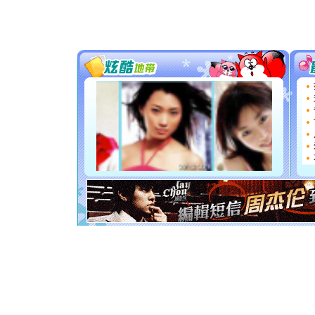
[春节]
传
片叶子是
送你一棵
[圣诞节]
你太多，
要平安！
[圣诞节]
能正大光明
都要快乐噢
[圣诞节]
如意,快乐
[元旦]
看
断电。爱
你是我专
[元旦]
如
起；二是
离。水晶
[元旦]
当
泣，这痛
卖了。水
[春节]
风
颜！冬去
道一声平
[春节]
传
片叶子是
送你一棵