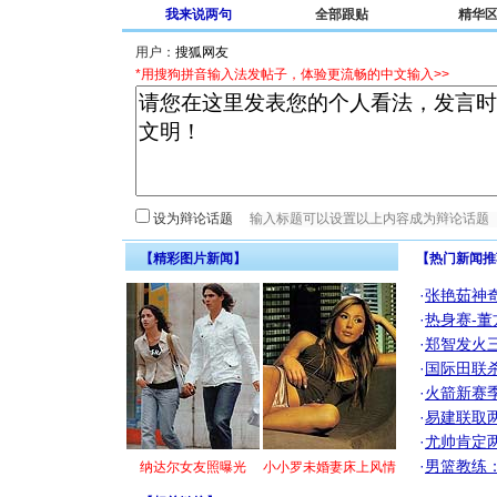
我来说两句
全部跟贴
精华
用户：
*用搜狗拼音输入法发帖子，体验更流畅的中文输入>>
设为辩论话题
【精彩图片新闻】
【热门新闻推
·
张艳茹神
·
热身赛-董
·
郑智发火三
·
国际田联
·
火箭新赛
·
易建联取
·
尤帅肯定
·
男篮教练
纳达尔女友照曝光
小小罗未婚妻床上风情