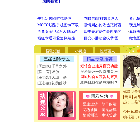
【
相关链接
】
[圣诞节]
你太多，
要平安！
搜狐短信
小灵通
性感丽人
[圣诞节]
能正大光明
三星图铃专区
精品专题推荐
都要快乐噢
短信企业通秀百变功能
[周杰伦] 千里之外
[圣诞节]
浪漫情怀一起漫步音乐
[誓 言] 求佛
如意,快乐
同城约会今夜告别寂寞
[王力宏] 大城小爱
[元旦]
看
敢来挑战你的球技吗？
[王心凌] 花的嫁纱
断电。爱
你是我专
[元旦]
如
精彩生活
起；二是
星座运势
每日财运
离。水晶
花边新闻
魔鬼辞典
[元旦]
当
今日运程
情感测试
生活笑话
泣，这痛
桃花运，
卖了。水
[春节]
风
颜！冬去
道一声平