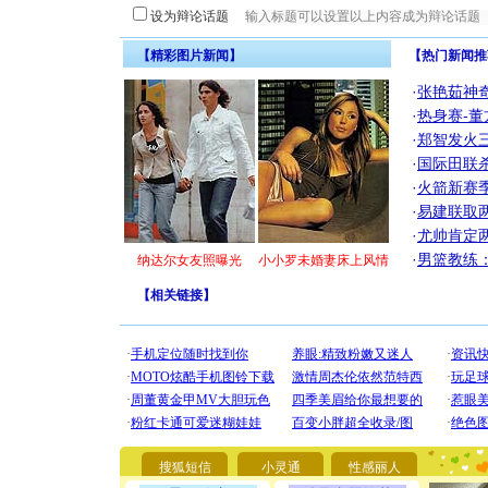
设为辩论话题
【精彩图片新闻】
【热门新闻推
·
张艳茹神
·
热身赛-董
·
郑智发火三
·
国际田联
·
火箭新赛
·
易建联取
·
尤帅肯定
·
男篮教练
纳达尔女友照曝光
小小罗未婚妻床上风情
【
相关链接
】
[圣诞节]
你太多，
要平安！
搜狐短信
小灵通
性感丽人
[圣诞节]