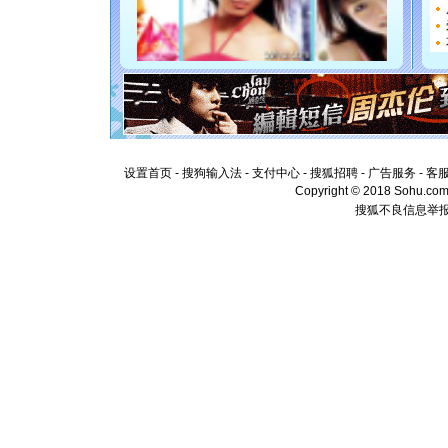
如意,快乐
[元旦]
看
断电。爱
你是我专
[元旦]
如
起；二是
离。水晶
[元旦]
当
泣，这痛
卖了。水
[春节]
风
设置首页
-
搜狗输入法
-
支付中心
-
搜狐招聘
-
广告服务
-
客
颜！冬去
Copyright © 2018 Sohu.com I
道一声平
搜狐不良信息举
[春节]
传
片叶子是
送你一棵