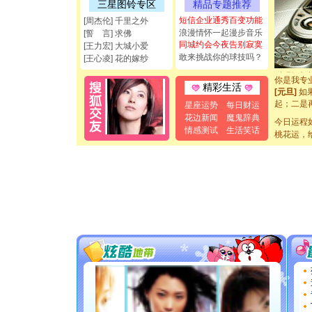
三星图铃专区
精品专题推荐
能正大光明
都要快乐噢
短信企业通秀百变功能
[周杰伦] 千里之外
[圣诞节]
浪漫情怀一起漫步音乐
[誓 言] 求佛
如意,快乐
同城约会今夜告别寂寞
[王力宏] 大城小爱
[元旦]
看
敢来挑战你的球技吗？
[王心凌] 花的嫁纱
断电。爱
你是我专
精彩生活
[元旦]
如
起；二是
星座运势
每日财运
离。水晶
花边新闻
魔鬼辞典
今日运程
[元旦]
当
情感测试
生活笑话
桃花运，
泣，这痛
卖了。水
[春节]
风
颜！冬去
道一声平
[春节]
传
片叶子是
送你一棵
[圣诞节]
你太多，
要平安！
[圣诞节]
能正大光明
都要快乐噢
[圣诞节]