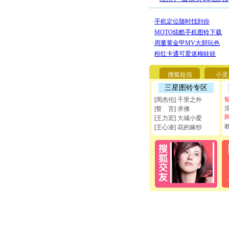
搜狐短信
小灵
三星图铃专区
[周杰伦] 千里之外
[誓 言] 求佛
[王力宏] 大城小爱
[王心凌] 花的嫁纱