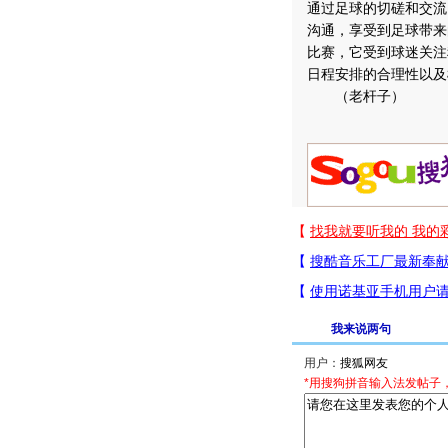
通过足球的切磋和交流
沟通，享受到足球带来
比赛，它受到球迷关注
日程安排的合理性以及
（老杆子）
我来说两句
用户：
*用搜狗拼音输入法发帖子