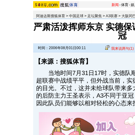
新闻
-
体育
-
娱
阿迪达斯搜狐体育
>
中国足球
>
足坛聚焦
>
A3联赛
>
大阪冈巴
严肃活泼挥师东京 实德保
冠
时间：2006年08月01日00:11
我来说两句
(1)
【
来源：搜狐体育
】
当地时间7月31日17时，实德队
超联赛中战绩平平，但外战当前，实
的目光。不过，这并未给球队带来多
的后防主力王圣表示，A3不同于亚
因此队员们能够以相对轻松的心态来