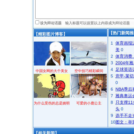
设为辩论话题
【热门新闻推
【精彩图片博客】
1
体育画报
美
0
2
体育消费
3
2004
4
足球英语
中国女网的大个美女
空中技巧精彩瞬间
5
意甲-莱切
0
6
NBA季
7
雅典奥运
8
只支撑1
为什么受伤的总是姚明
可爱的小鹿公主
头
0
9
选手不走
10
图文：举
【相关新闻】