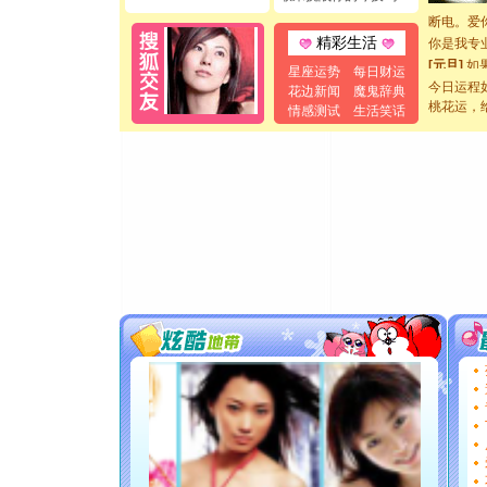
断电。爱
你是我专
精彩生活
[元旦]
如
星座运势
每日财运
起；二是
今日运程
花边新闻
魔鬼辞典
离。水晶
桃花运，
情感测试
生活笑话
[元旦]
当
泣，这痛
卖了。水
[春节]
风
颜！冬去
道一声平
[春节]
传
片叶子是
送你一棵
[圣诞节]
你太多，
要平安！
[圣诞节]
能正大光明
都要快乐噢
[圣诞节]
如意,快乐