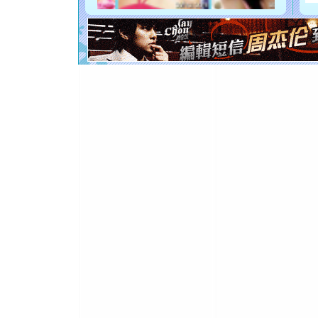
[元旦]
看
断电。爱
你是我专
[元旦]
如
起；二是
离。水晶
[元旦]
当
泣，这痛
卖了。水
[春节]
风
颜！冬去
道一声平
[春节]
传
片叶子是
送你一棵