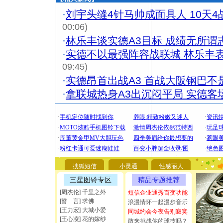
·
刘宇头缝4针马帅成面具人 10天
00:06)
·
林乐丰谈实德A3目标 成绩无所谓
·
实德不以最强阵容战联城 林乐丰表
09:45)
·
实德昂首出战A3 首战大阪钢巴不
·
拿联城热身A3出沉闷平局 实德客场
[圣诞节]
你太多，
要平安！
搜狐短信
小灵通
性感丽人
[圣诞节]
能正大光明
三星图铃专区
精品专题推荐
都要快乐噢
[周杰伦] 千里之外
短信企业通秀百变功能
[圣诞节]
[誓 言] 求佛
浪漫情怀一起漫步音乐
如意,快乐
[王力宏] 大城小爱
同城约会今夜告别寂寞
[元旦]
看
[王心凌] 花的嫁纱
敢来挑战你的球技吗？