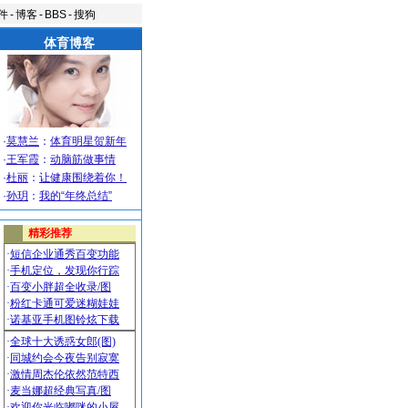
件
-
博客
-
BBS
-
搜狗
体育博客
·
莫慧兰
：
体育明星贺新年
·
王军霞
：
动脑筋做事情
·
杜丽
：
让健康围绕着你！
·
孙玥
：
我的“年终总结”