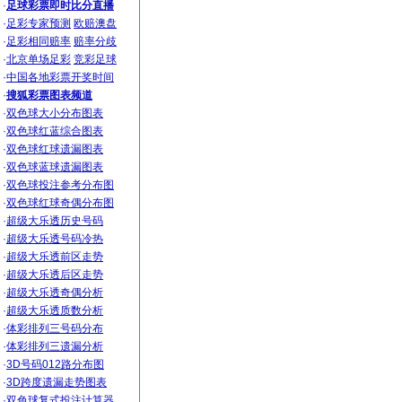
·
足球彩票即时比分直播
·
足彩专家预测
欧赔澳盘
·
足彩相同赔率
赔率分歧
·
北京单场足彩
竞彩足球
·
中国各地彩票开奖时间
·
搜狐彩票图表频道
·
双色球大小分布图表
·
双色球红蓝综合图表
·
双色球红球遗漏图表
·
双色球蓝球遗漏图表
·
双色球投注参考分布图
·
双色球红球奇偶分布图
·
超级大乐透历史号码
·
超级大乐透号码冷热
·
超级大乐透前区走势
·
超级大乐透后区走势
·
超级大乐透奇偶分析
·
超级大乐透质数分析
·
体彩排列三号码分布
·
体彩排列三遗漏分析
·
3D号码012路分布图
·
3D跨度遗漏走势图表
·
双色球复式投注计算器