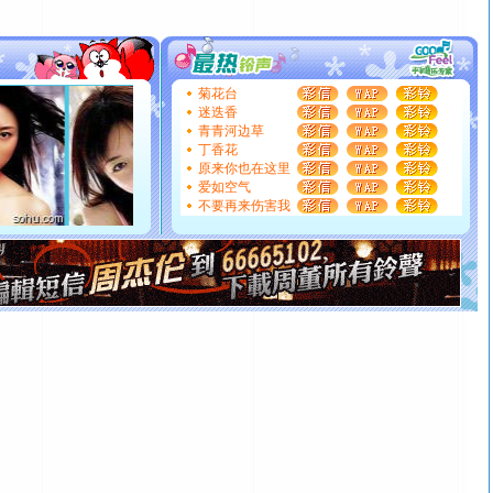
片叶子是希望，第三片叶子是爱情，第四片叶子是幸运。
送你一棵薰衣草，愿你新年快乐！
[圣诞节]
圣诞节到了，想想没什么送给你的，又不打算给
你太多，只有给你五千万：千万快乐！千万要健康！千万
菊花台
要平安！千万要知足！千万不要忘记我！
迷迭香
[圣诞节]
不只这样的日子才会想起你,而是这样的日子才
青青河边草
丁香花
能正大光明地骚扰你,告诉你,圣诞要快乐!新年要快乐!天天
原来你也在这里
都要快乐噢!
爱如空气
[圣诞节]
奉上一颗祝福的心,在这个特别的日子里,愿幸福,
不要再来伤害我
如意,快乐,鲜花,一切美好的祝愿与你同在.圣诞快乐!
[元旦]
看到你我会触电；看不到你我要充电；没有你我会
断电。爱你是我职业，想你是我事业，抱你是我特长，吻
你是我专业！水晶之恋祝你新年快乐
[元旦]
如果上天让我许三个愿望，一是今生今世和你在一
起；二是再生再世和你在一起；三是三生三世和你不再分
离。水晶之恋祝你新年快乐
[元旦]
当我狠下心扭头离去那一刻，你在我身后无助地哭
泣，这痛楚让我明白我多么爱你。我转身抱住你：这猪不
卖了。水晶之恋祝你新年快乐。
[春节]
风柔雨润好月圆，半岛铁盒伴身边，每日尽显开心
颜！冬去春来似水如烟，劳碌人生需尽欢！听一曲轻歌，
道一声平安！新年吉祥万事如愿