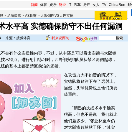
新闻
-
体育
-
娱乐
-
财经
-
IT
-
汽车
-
房产
-
女人
-
TV
-
ChinaRen
-
邮
球
>
足坛聚焦
>
A3联赛
>
大阪钢巴VS大连实德
术水平高 实德确保防守不出任何漏洞
3
来源：搜狐体育
我来说两句
会有什么实质性内容，不过，从中还是可以看出实德与大阪钢
及技术特点。进行射门练习时，西野朗安排队员从禁区两侧起球，
队练的基本上都是禁区前沿的远射。
在攻击力大不如昔的情况下，
实德队将赌注下在了远射上。
当然，头球优势也是他们所要
倚重的。
“钢巴的技战术水平确实
很高，但也不是说，我们就比
他们差多少。”张亚林至今仍
对大阪惨败耿耿于怀，“其实