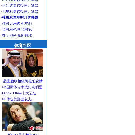
·
大乐透复式投注计算器
·
七星彩复式投注计算器
·
搜狐彩票即时开奖频道
·
体彩大乐透
七星彩
·
福彩双色球
福彩3d
·
数字排列
竞彩篮球
体育社区
晶晶启刚相依阿拉伯恋情
·
06国际体坛十大失意明星
·
NBA2006年十大记忆
·
06体坛的那些花儿