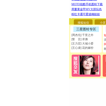
搜狐短信
小灵
三星图铃专区
[周杰伦] 千里之外
[誓 言] 求佛
[王力宏] 大城小爱
[王心凌] 花的嫁纱