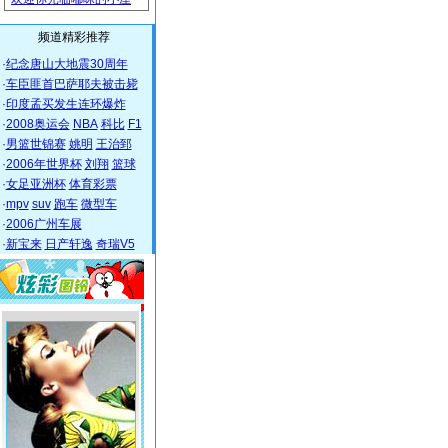
频道精彩推荐
·
纪念唐山大地震30周年
·
车臣匪首巴萨耶夫被击毙
·
印度孟买发生连环爆炸
·
2008奥运会
NBA
科比
F1
·
男篮世锦赛
姚明
王治郅
·
2006年世界杯
刘翔
篮球
·
女足亚洲杯
体育彩票
·
mpv
suv
跑车
微型车
·
2006广州车展
·
新宝来
日产轩逸
奇瑞V5