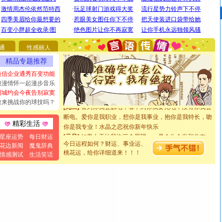
[圣诞节]
圣诞节到了，想想没什么送给你的，又不打算给
你太多，只有给你五千万：千万快乐！千万要健康！千万
要平安！千万要知足！千万不要忘记我！
通
性感丽人
[圣诞节]
不只这样的日子才会想起你,而是这样的日子才
精品专题推荐
能正大光明地骚扰你,告诉你,圣诞要快乐!新年要快乐!天天
都要快乐噢!
短信企业通秀百变功能
[圣诞节]
奉上一颗祝福的心,在这个特别的日子里,愿幸福,
浪漫情怀一起漫步音乐
如意,快乐,鲜花,一切美好的祝愿与你同在.圣诞快乐!
同城约会今夜告别寂寞
[元旦]
看到你我会触电；看不到你我要充电；没有你我会
敢来挑战你的球技吗？
断电。爱你是我职业，想你是我事业，抱你是我特长，吻
你是我专业！水晶之恋祝你新年快乐
精彩生活
[元旦]
如果上天让我许三个愿望，一是今生今世和你在一
星座运势
每日财运
起；二是再生再世和你在一起；三是三生三世和你不再分
今日运程如何？财运、事业运、
花边新闻
魔鬼辞典
离。水晶之恋祝你新年快乐
桃花运，给你详细道来！！！
情感测试
生活笑话
[元旦]
当我狠下心扭头离去那一刻，你在我身后无助地哭
泣，这痛楚让我明白我多么爱你。我转身抱住你：这猪不
卖了。水晶之恋祝你新年快乐。
[春节]
风柔雨润好月圆，半岛铁盒伴身边，每日尽显开心
颜！冬去春来似水如烟，劳碌人生需尽欢！听一曲轻歌，
道一声平安！新年吉祥万事如愿
[春节]
传说薰衣草有四片叶子：第一片叶子是信仰，第二