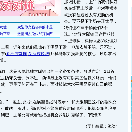
那场比赛中，上半场我们队好
像在场面上落后，但对手根本
就没有创造过太有威胁的机
会。要不是下半场失球太早，
我们也不至于输他们3个
球。”对阵大阪钢巴这样的技
术型球队，实德队必须处理好
力上看，近年来他们虽然有了明显下滑，但却依然不弱。只不过，
海东
(
郝海东新闻
,
郝海东说吧
)
那样能够力挽狂澜的核心，所以在出
大乱。
，这是实德战胜大阪钢巴的一个必要条件。可以肯定，2日首
就是防守反击。只不过，前锋线上没有可以高度信赖的球员，他们
当然，更重要的还在于斗志。面对技战术水平明显高过自己的强
住。
。”一名主力队员在展望首战时表示：“和大阪钢巴这样的强队交
不可能的。所以，我们绝对不能像前段时间那样，把机会随意浪费
了钢巴，这场比赛就看谁把握机会的能力更强了。”隋海涛
(责任编辑：海盗)