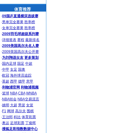
体育推荐
·
09国乒直通横滨选拔赛
·
男单完全赛果
胜率榜
·
女单完全赛果
胜率榜
·
2009羽毛球超级系列赛
·
详细签表
赛程
最新排名
·
2009美国高尔夫名人赛
·
2009英国高尔夫公开赛
·
为刘翔选女友
更多策划
·
国内足球
国足
中超
·
中甲
女足
国奥
·
欧冠
海外球员追踪
·
英超
西甲
德甲
意甲
·
利物浦官网
利物浦视频
·
篮球
NBA
CBA
WNBA
·
NBA转会
NBA交易流言
·
姚明
大超
男篮
女篮
·
F1
网球
高尔夫
围棋
·
王治郅
科比
体育彩票
·
奥运
足球彩票
丁俊晖
·
搜狐足彩指数数据中心