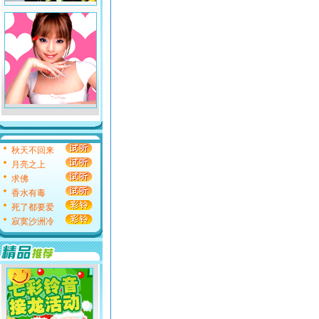
秋天不回来
月亮之上
求佛
香水有毒
死了都要爱
寂寞沙洲冷