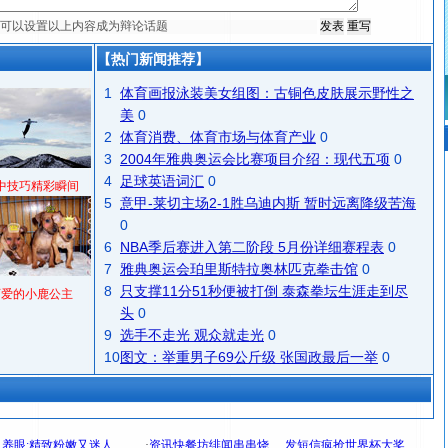
【热门新闻推荐】
1
体育画报泳装美女组图：古铜色皮肤展示野性之
美
0
2
体育消费、体育市场与体育产业
0
3
2004年雅典奥运会比赛项目介绍：现代五项
0
4
足球英语词汇
0
中技巧精彩瞬间
5
意甲-莱切主场2-1胜乌迪内斯 暂时远离降级苦海
0
6
NBA季后赛进入第二阶段 5月份详细赛程表
0
7
雅典奥运会珀里斯特拉奥林匹克拳击馆
0
8
只支撑11分51秒便被打倒 泰森拳坛生涯走到尽
可爱的小鹿公主
头
0
9
选手不走光 观众就走光
0
10
图文：举重男子69公斤级 张国政最后一举
0