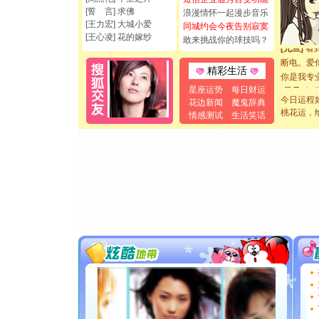
都要快乐噢
[誓 言] 求佛
浪漫情怀一起漫步音乐
[圣诞节]
[王力宏] 大城小爱
同城约会今夜告别寂寞
如意,快乐
[王心凌] 花的嫁纱
敢来挑战你的球技吗？
[元旦]
看
断电。爱
精彩生活
你是我专
[元旦]
如
星座运势
每日财运
起；二是
今日运程
花边新闻
魔鬼辞典
桃花运，
离。水晶
情感测试
生活笑话
[元旦]
当
泣，这痛
卖了。水
[春节]
风
颜！冬去
道一声平
[春节]
传
片叶子是
送你一棵
[圣诞节]
你太多，
要平安！
[圣诞节]
能正大光明