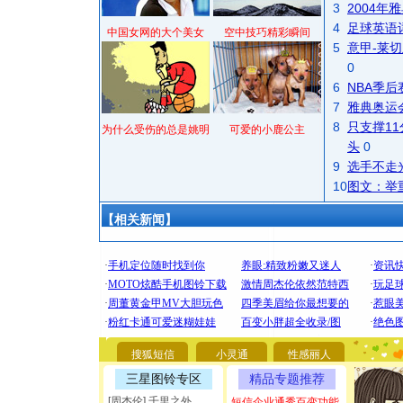
3
2004
4
足球英语
中国女网的大个美女
空中技巧精彩瞬间
5
意甲-莱切
0
6
NBA季
7
雅典奥运
8
只支撑1
为什么受伤的总是姚明
可爱的小鹿公主
头
0
9
选手不走
10
图文：举
【相关新闻】
[圣诞节]
你太多，
要平安！
搜狐短信
小灵通
性感丽人
[圣诞节]
三星图铃专区
精品专题推荐
能正大光明
[周杰伦] 千里之外
短信企业通秀百变功能