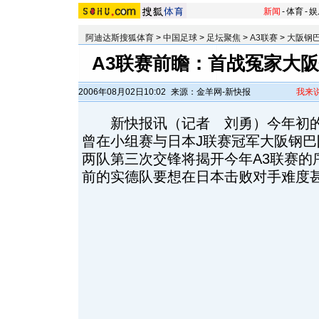
新闻
-
体育
-
娱
阿迪达斯搜狐体育
>
中国足球
>
足坛聚焦
>
A3联赛
>
大阪钢巴
A3联赛前瞻：首战冤家大阪
2006年08月02日10:02
来源：金羊网-新快报
我来
新快报讯（记者 刘勇）今年初的
曾在小组赛与日本J联赛冠军大阪钢
两队第三次交锋将揭开今年A3联赛的
前的实德队要想在日本击败对手难度