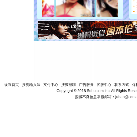
都要快乐噢
[圣诞节]
如意,快乐
[元旦]
看
断电。爱
你是我专
[元旦]
如
起；二是
离。水晶
[元旦]
当
泣，这痛
卖了。水
[春节]
风
颜！冬去
设置首页
-
搜狗输入法
-
支付中心
-
搜狐招聘
-
广告服务
-
客服中心
-
联系方式
-
保
道一声平
Copyright © 2018 Sohu.com Inc. All Rights Rese
[春节]
传
搜狐不良信息举报邮箱：
jubao@conta
片叶子是
送你一棵