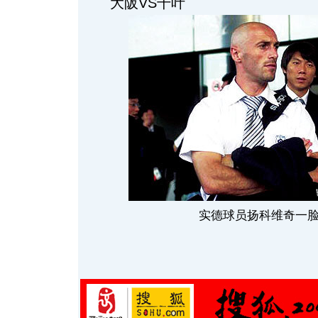
大阪VS千叶
实德球员扬科维奇一