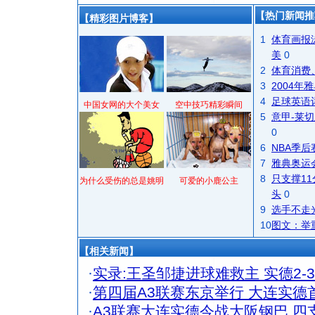
【热门新闻推
【精彩图片博客】
1
体育画报
美
0
2
体育消费
3
2004
4
足球英语
中国女网的大个美女
空中技巧精彩瞬间
5
意甲-莱切
0
6
NBA季
7
雅典奥运
8
只支撑1
为什么受伤的总是姚明
可爱的小鹿公主
头
0
9
选手不走
10
图文：举
【相关新闻】
·
实录:王圣邹捷进球难救主 实德2-
·
第四届A3联赛东京举行 大连实
·
A3联赛大连实德今战大阪钢巴 四