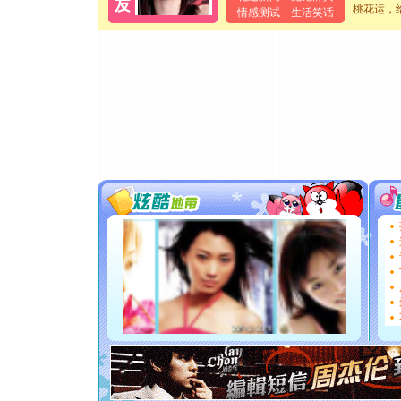
桃花运，
离。水晶
情感测试
生活笑话
[元旦]
当
泣，这痛
卖了。水
[春节]
风
颜！冬去
道一声平
[春节]
传
片叶子是
送你一棵
[圣诞节]
你太多，
要平安！
[圣诞节]
能正大光明
都要快乐噢
[圣诞节]
如意,快乐
[元旦]
看
断电。爱
你是我专
[元旦]
如