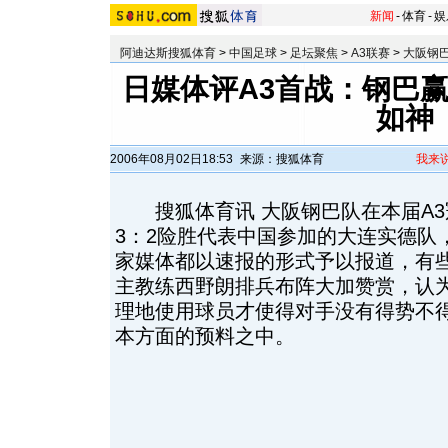
新闻
-
体育
-
娱
阿迪达斯搜狐体育
>
中国足球
>
足坛聚焦
>
A3联赛
>
大阪钢巴
日媒体评A3首战：钢巴赢
如神
2006年08月02日18:53
来源：搜狐体育
我来
搜狐体育讯 大阪钢巴队在本届A3
3：2险胜代表中国参加的大连实德队
家媒体都以速报的形式予以报道，有
主教练西野朗排兵布阵大加赞赏，认
理地使用球员才使得对手没有得势不
本方面的预料之中。