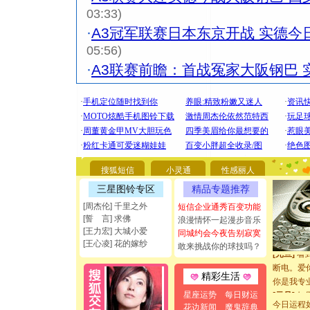
03:33)
·
A3冠军联赛日本东京开战 实德今
05:56)
·
A3联赛前瞻：首战冤家大阪钢巴 实
[圣诞节]
你太多，
要平安！
搜狐短信
小灵通
性感丽人
[圣诞节]
三星图铃专区
精品专题推荐
能正大光明
[周杰伦] 千里之外
短信企业通秀百变功能
都要快乐噢
[誓 言] 求佛
浪漫情怀一起漫步音乐
[圣诞节]
[王力宏] 大城小爱
同城约会今夜告别寂寞
如意,快乐
[王心凌] 花的嫁纱
敢来挑战你的球技吗？
[元旦]
看
断电。爱
精彩生活
你是我专
[元旦]
如
星座运势
每日财运
起；二是
今日运程
花边新闻
魔鬼辞典