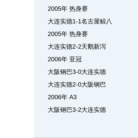
2005年 热身赛
大连实德1-1名古屋鲸八
2005年 热身赛
大连实德2-2天鹅新泻
2006年 亚冠
大阪钢巴3-0大连实德
大连实德2-0大阪钢巴
2006年 A3
大阪钢巴3-2大连实德