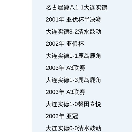
名古屋鲸八1-1大连实德
2001年 亚优杯半决赛
大连实德3-2清水鼓动
2002年 亚俱杯
大连实德1-1鹿岛鹿角
2003年 A3联赛
大连实德1-3鹿岛鹿角
2003年 A3联赛
大连实德1-0磐田喜悦
2003年 亚冠
大连实德0-0清水鼓动