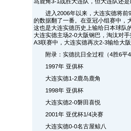
岛鹿角3-1战胜大连队，但大连队还是
进入2006年以来，大连实德将前
的数据翻了一番。在亚冠小组赛中，大
这也是大连实德历史上输给日本球队
大连实德主场2-0大阪钢巴，淘汰对手
A3联赛中，大连实德再次2-3输给大
附录：实德抗日全过程（4胜6平4
1997年 亚俱杯
大连实德1-2鹿岛鹿角
1998年 亚俱杯
大连实德2-0磐田喜悦
2001年 亚优杯1/4决赛
大连实德0-0名古屋鲸八