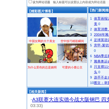
设为辩论话题
【热门新闻推
【精彩图片博客】
1
体育画报
美
0
2
体育消费
3
2004
4
足球英语
中国女网的大个美女
空中技巧精彩瞬间
5
意甲-莱切
0
6
NBA季
7
雅典奥运
8
只支撑1
为什么受伤的总是姚明
可爱的小鹿公主
头
0
9
选手不走
10
图文：举
【相关新闻】
·
A3联赛大连实德今战大阪钢巴 四
03:33)