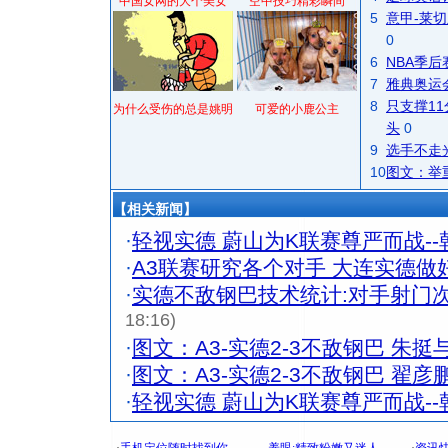
中国女网的大个美女
空中技巧精彩瞬间
5
意甲-莱切
0
6
NBA季
7
雅典奥运
8
只支撑1
为什么受伤的总是姚明
可爱的小鹿公主
头
0
9
选手不走
10
图文：举
【相关新闻】
·
轻视实德 蔚山为K联赛尊严而战-
·
A3联赛研究各个对手 大连实德做
·
实德不敌钢巴技术统计:对手射门
18:16)
·
图文：A3-实德2-3不敌钢巴 朱
·
图文：A3-实德2-3不敌钢巴 翟
·
轻视实德 蔚山为K联赛尊严而战-