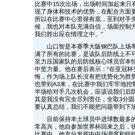
比赛中15次出场，出场时间加起来只有
现了身体和技术的优势，在配合方面
所以在比赛中心里很有底，至到对手
候，我也对本队充满自信，场面控制
我们胜出应在情理之中。”
山口智是本赛季大阪钢巴队上场率
满了所有的比赛，是该队后防线上不
至力压国家队的后防线核心球员宫本
中坚力量。他在赛后表示：“在亚冠杯
悔，作为场上队长没有把优势化为胜
也带到A3来，在比赛中我们牢牢地控
半场给对手几次机会，应该说我们后
其是我没有完全尽到责任，全取3分
要认真总结，我们不能把问题带到下场
目前保持本土球员中进球数最多的
常高兴，他自参加世界杯回来之后，
比赛中，他充分发挥中中场调度和组