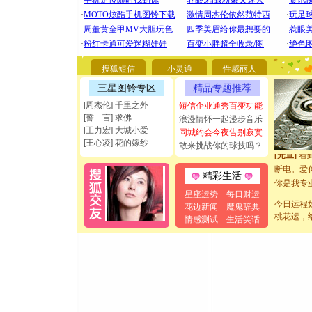
[圣诞节]
你太多，
要平安！
搜狐短信
小灵通
性感丽人
[圣诞节]
三星图铃专区
精品专题推荐
能正大光明
[周杰伦] 千里之外
短信企业通秀百变功能
都要快乐噢
[誓 言] 求佛
浪漫情怀一起漫步音乐
[圣诞节]
[王力宏] 大城小爱
同城约会今夜告别寂寞
如意,快乐
[王心凌] 花的嫁纱
敢来挑战你的球技吗？
[元旦]
看
断电。爱
精彩生活
你是我专
[元旦]
如
星座运势
每日财运
今日运程
起；二是
花边新闻
魔鬼辞典
桃花运，
情感测试
生活笑话
离。水晶
[元旦]
当
泣，这痛
卖了。水
[春节]
风
颜！冬去
道一声平