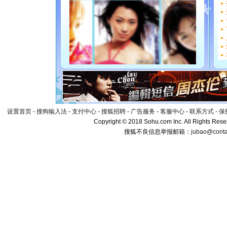
要平安！
[圣诞节]
能正大光明
都要快乐噢
[圣诞节]
如意,快乐
[元旦]
看
断电。爱
你是我专
[元旦]
如
起；二是
设置首页
-
搜狗输入法
-
支付中心
-
搜狐招聘
-
广告服务
-
客服中心
-
联系方式
-
保
离。水晶
Copyright © 2018 Sohu.com Inc. All Rights Rese
[元旦]
当
搜狐不良信息举报邮箱：
jubao@conta
泣，这痛
卖了。水
[春节]
风
颜！冬去
道一声平
[春节]
传
片叶子是
送你一棵