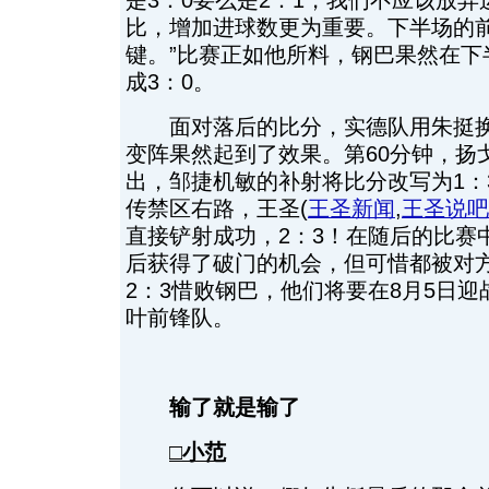
是3：0要么是2：1，我们不应该放
比，增加进球数更为重要。下半场的前
键。”比赛正如他所料，钢巴果然在下
成3：0。
面对落后的比分，实德队用朱挺换
变阵果然起到了效果。第60分钟，扬
出，邹捷机敏的补射将比分改写为1：
传禁区右路，王圣
(
王圣新闻
,
王圣说吧
直接铲射成功，2：3！在随后的比赛
后获得了破门的机会，但可惜都被对
2：3惜败钢巴，他们将要在8月5日迎
叶前锋队。
输了就是输了
□小范