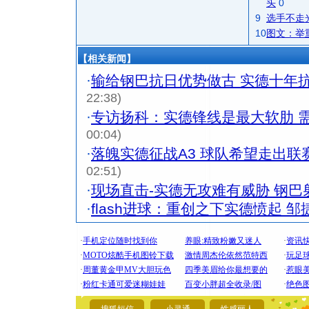
头
0
9
选手不走
10
图文：举
【相关新闻】
·
输给钢巴抗日优势做古 实德十年
22:38)
·
专访扬科：实德锋线是最大软肋 
00:04)
·
落魄实德征战A3 球队希望走出联
02:51)
·
现场直击-实德无攻难有威胁 钢巴
·
flash进球：重创之下实德愤起 
[圣诞节]
你太多，
要平安！