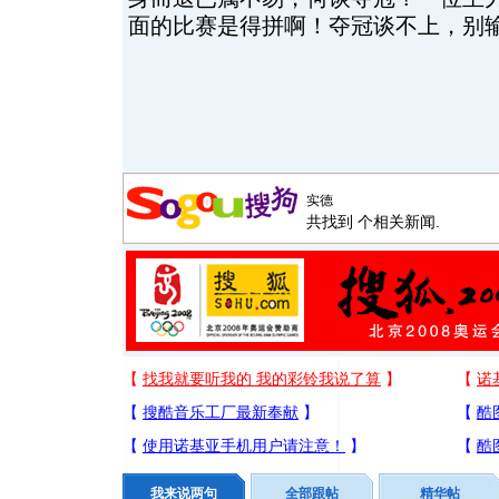
面的比赛是得拼啊！夺冠谈不上，别输
共找到
个相关新闻.
我来说两句
全部跟帖
精华帖