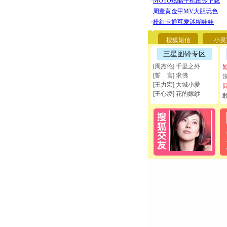
搜狐短信
小灵
三星图铃专区
[周杰伦] 千里之外
[誓 言] 求佛
[王力宏] 大城小爱
[王心凌] 花的嫁纱