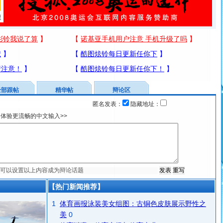
全部跟帖
精华帖
辩论区
匿名发表：
隐藏地址：
体验更流畅的中文输入>>
【热门新闻推荐】
1
体育画报泳装美女组图：古铜色皮肤展示野性之
美
0