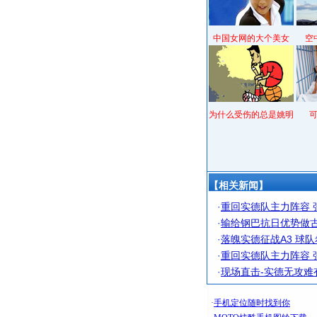
中国女网的大个美女
空
为什么受伤的总是姚明
【相关新闻】
·
重回实德队主力阵容 
·
输给钢巴抗日优势做古
·
落魄实德征战A3 球
·
重回实德队主力阵容 
·
现场直击-实德无攻难