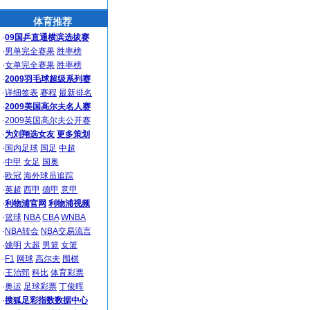
体育推荐
·
09国乒直通横滨选拔赛
·
男单完全赛果
胜率榜
·
女单完全赛果
胜率榜
·
2009羽毛球超级系列赛
·
详细签表
赛程
最新排名
·
2009美国高尔夫名人赛
·
2009英国高尔夫公开赛
·
为刘翔选女友
更多策划
·
国内足球
国足
中超
·
中甲
女足
国奥
·
欧冠
海外球员追踪
·
英超
西甲
德甲
意甲
·
利物浦官网
利物浦视频
·
篮球
NBA
CBA
WNBA
·
NBA转会
NBA交易流言
·
姚明
大超
男篮
女篮
·
F1
网球
高尔夫
围棋
·
王治郅
科比
体育彩票
·
奥运
足球彩票
丁俊晖
·
搜狐足彩指数数据中心