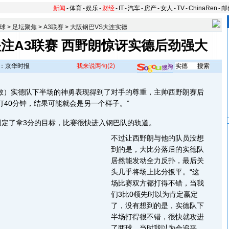
新闻
-
体育
-
娱乐
-
财经
-
IT
-
汽车
-
房产
-
女人
-
TV
-
ChinaRen
-
邮
球
>
足坛聚焦
>
A3联赛
>
大阪钢巴VS大连实德
注A3联赛 西野朗惊讶实德后劲强大
：京华时报
我来说两句
(2)
）实德队下半场的神勇表现得到了对手的尊重，主帅西野朗赛后
打40分钟，结果可能就会是另一个样子。”
了拿3分的目标，比赛很快进入钢巴队的轨道。
不过让西野朗与他的队员没想
到的是，大比分落后的实德队
居然能发动全力反扑，最后关
头几乎将场上比分扳平。“这
场比赛双方都打得不错，当我
们3比0领先时以为肯定赢定
了，没有想到的是，实德队下
半场打得很不错，很快就攻进
了两球，当时我以为会追平。