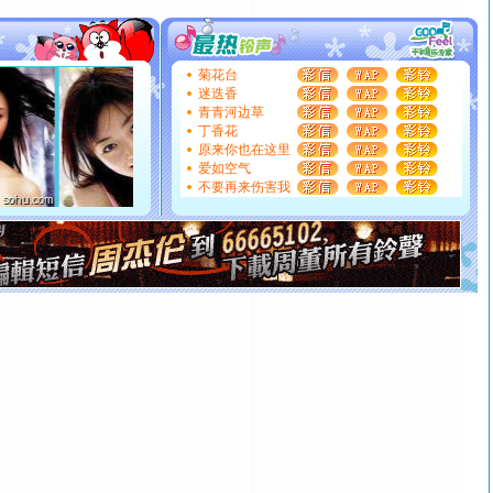
送你一棵薰衣草，愿你新年快乐！
[圣诞节]
圣诞节到了，想想没什么送给你的，又不打算给
你太多，只有给你五千万：千万快乐！千万要健康！千万
菊花台
要平安！千万要知足！千万不要忘记我！
迷迭香
[圣诞节]
不只这样的日子才会想起你,而是这样的日子才
青青河边草
能正大光明地骚扰你,告诉你,圣诞要快乐!新年要快乐!天天
丁香花
原来你也在这里
都要快乐噢!
爱如空气
[圣诞节]
奉上一颗祝福的心,在这个特别的日子里,愿幸福,
不要再来伤害我
如意,快乐,鲜花,一切美好的祝愿与你同在.圣诞快乐!
[元旦]
看到你我会触电；看不到你我要充电；没有你我会
断电。爱你是我职业，想你是我事业，抱你是我特长，吻
你是我专业！水晶之恋祝你新年快乐
[元旦]
如果上天让我许三个愿望，一是今生今世和你在一
起；二是再生再世和你在一起；三是三生三世和你不再分
离。水晶之恋祝你新年快乐
[元旦]
当我狠下心扭头离去那一刻，你在我身后无助地哭
泣，这痛楚让我明白我多么爱你。我转身抱住你：这猪不
卖了。水晶之恋祝你新年快乐。
[春节]
风柔雨润好月圆，半岛铁盒伴身边，每日尽显开心
颜！冬去春来似水如烟，劳碌人生需尽欢！听一曲轻歌，
道一声平安！新年吉祥万事如愿
[春节]
传说薰衣草有四片叶子：第一片叶子是信仰，第二