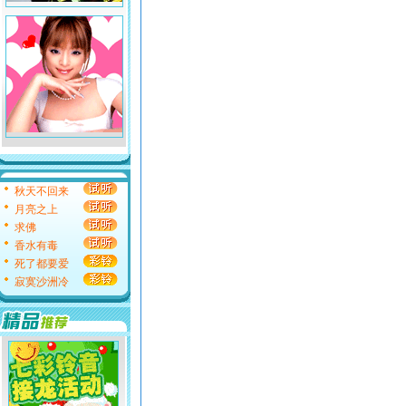
秋天不回来
月亮之上
求佛
香水有毒
死了都要爱
寂寞沙洲冷