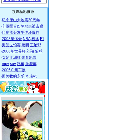
频道精彩推荐
·
纪念唐山大地震30周年
·
车臣匪首巴萨耶夫被击毙
·
印度孟买发生连环爆炸
·
2008奥运会
NBA
科比
F1
·
男篮世锦赛
姚明
王治郅
·
2006年世界杯
刘翔
篮球
·
女足亚洲杯
体育彩票
·
mpv
suv
跑车
微型车
·
2006广州车展
·
国美收购永乐
奇瑞V5