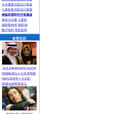
·
大乐透复式投注计算器
·
七星彩复式投注计算器
·
搜狐彩票即时开奖频道
·
体彩大乐透
七星彩
·
福彩双色球
福彩3d
·
数字排列
竞彩篮球
体育社区
晶晶启刚相依阿拉伯恋情
·
06国际体坛十大失意明星
·
NBA2006年十大记忆
·
06体坛的那些花儿