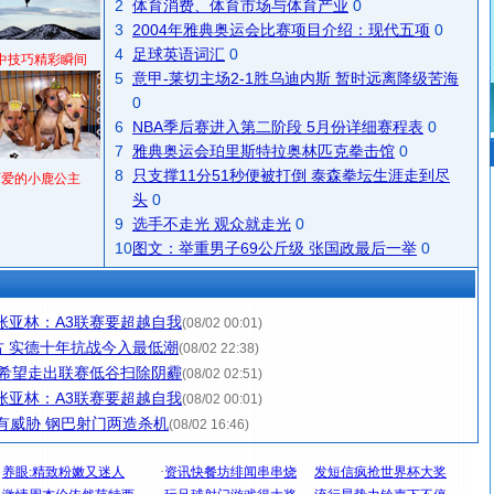
2
体育消费、体育市场与体育产业
0
3
2004年雅典奥运会比赛项目介绍：现代五项
0
4
足球英语词汇
0
中技巧精彩瞬间
5
意甲-莱切主场2-1胜乌迪内斯 暂时远离降级苦海
0
6
NBA季后赛进入第二阶段 5月份详细赛程表
0
7
雅典奥运会珀里斯特拉奥林匹克拳击馆
0
8
只支撑11分51秒便被打倒 泰森拳坛生涯走到尽
可爱的小鹿公主
头
0
9
选手不走光 观众就走光
0
10
图文：举重男子69公斤级 张国政最后一举
0
张亚林：A3联赛要超越自我
(08/02 00:01)
 实德十年抗战今入最低潮
(08/02 22:38)
队希望走出联赛低谷扫除阴霾
(08/02 02:51)
张亚林：A3联赛要超越自我
(08/02 00:01)
有威胁 钢巴射门两造杀机
(08/02 16:46)