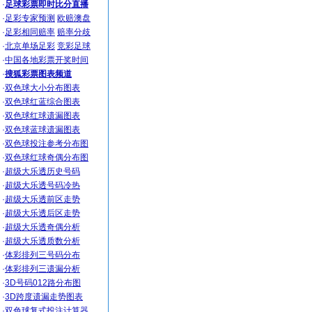
·
足球彩票即时比分直播
·
足彩专家预测
欧赔澳盘
·
足彩相同赔率
赔率分歧
·
北京单场足彩
竞彩足球
·
中国各地彩票开奖时间
·
搜狐彩票图表频道
·
双色球大小分布图表
·
双色球红蓝综合图表
·
双色球红球遗漏图表
·
双色球蓝球遗漏图表
·
双色球投注参考分布图
·
双色球红球奇偶分布图
·
超级大乐透历史号码
·
超级大乐透号码冷热
·
超级大乐透前区走势
·
超级大乐透后区走势
·
超级大乐透奇偶分析
·
超级大乐透质数分析
·
体彩排列三号码分布
·
体彩排列三遗漏分析
·
3D号码012路分布图
·
3D跨度遗漏走势图表
·
双色球复式投注计算器