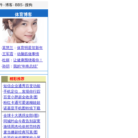
件
-
博客
-
BBS
-
搜狗
体育博客
·
莫慧兰
：
体育明星贺新年
·
王军霞
：
动脑筋做事情
·
杜丽
：
让健康围绕着你！
·
孙玥
：
我的“年终总结”