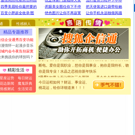
[圣诞节]
圣诞节到了，想想没什么送给你的，又不打算给
你太多，只有给你五千万：千万快乐！千万要健康！千万
要平安！千万要知足！千万不要忘记我！
通
性感丽人
[圣诞节]
不只这样的日子才会想起你,而是这样的日子才
精品专题推荐
能正大光明地骚扰你,告诉你,圣诞要快乐!新年要快乐!天天
都要快乐噢!
短信企业通秀百变功能
[圣诞节]
奉上一颗祝福的心,在这个特别的日子里,愿幸福,
浪漫情怀一起漫步音乐
如意,快乐,鲜花,一切美好的祝愿与你同在.圣诞快乐!
同城约会今夜告别寂寞
[元旦]
看到你我会触电；看不到你我要充电；没有你我会
敢来挑战你的球技吗？
断电。爱你是我职业，想你是我事业，抱你是我特长，吻
你是我专业！水晶之恋祝你新年快乐
精彩生活
[元旦]
如果上天让我许三个愿望，一是今生今世和你在一
星座运势
每日财运
起；二是再生再世和你在一起；三是三生三世和你不再分
今日运程如何？财运、事业运、
花边新闻
魔鬼辞典
离。水晶之恋祝你新年快乐
桃花运，给你详细道来！！！
情感测试
生活笑话
[元旦]
当我狠下心扭头离去那一刻，你在我身后无助地哭
泣，这痛楚让我明白我多么爱你。我转身抱住你：这猪不
卖了。水晶之恋祝你新年快乐。
[春节]
风柔雨润好月圆，半岛铁盒伴身边，每日尽显开心
颜！冬去春来似水如烟，劳碌人生需尽欢！听一曲轻歌，
道一声平安！新年吉祥万事如愿
[春节]
传说薰衣草有四片叶子：第一片叶子是信仰，第二
片叶子是希望，第三片叶子是爱情，第四片叶子是幸运。