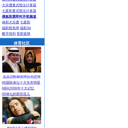
·
大乐透复式投注计算器
·
七星彩复式投注计算器
·
搜狐彩票即时开奖频道
·
体彩大乐透
七星彩
·
福彩双色球
福彩3d
·
数字排列
竞彩篮球
体育社区
晶晶启刚相依阿拉伯恋情
·
06国际体坛十大失意明星
·
NBA2006年十大记忆
·
06体坛的那些花儿