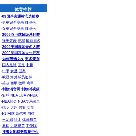
体育推荐
·
09国乒直通横滨选拔赛
·
男单完全赛果
胜率榜
·
女单完全赛果
胜率榜
·
2009羽毛球超级系列赛
·
详细签表
赛程
最新排名
·
2009美国高尔夫名人赛
·
2009英国高尔夫公开赛
·
为刘翔选女友
更多策划
·
国内足球
国足
中超
·
中甲
女足
国奥
·
欧冠
海外球员追踪
·
英超
西甲
德甲
意甲
·
利物浦官网
利物浦视频
·
篮球
NBA
CBA
WNBA
·
NBA转会
NBA交易流言
·
姚明
大超
男篮
女篮
·
F1
网球
高尔夫
围棋
·
王治郅
科比
体育彩票
·
奥运
足球彩票
丁俊晖
·
搜狐足彩指数数据中心