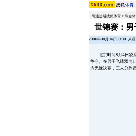
阿迪达斯搜狐体育
>
综合体
世锦赛：男
2006年08月04日00:39
来源
北京时间8月4日凌晨
争夺。在男子飞碟双向
均无缘决赛，三人分列该