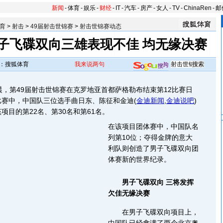
新闻
-
体育
-
娱乐
-
财经
-
IT
-
汽车
-
房产
-
女人
-
TV
-
ChinaRen
-
邮
育
>
射击
>
49届射击世锦赛
>
射击世锦赛动态
子飞碟双向三雄表现不佳 均无缘决赛
：搜狐体育
我来说两句
，第49届射击世锦赛在克罗地亚首都萨格勒布结束第12比赛日
比赛中，中国队三位选手曲日东、陈征和金迪
(
金迪新闻
,
金迪说吧
)
项目的第22名、第30名和第61名。
在该项目团体赛中，中国队名
列第10位；夺得金牌的意大
利队则创造了男子飞碟双向团
体赛新的世界纪录。
男子飞碟双向 三将发挥
欠佳无缘决赛
在男子飞碟双向项目上，