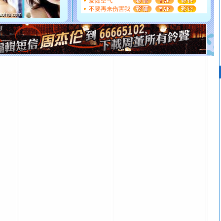
爱如空气
不要再来伤害我
如意,快乐,鲜花,一切美好的祝愿与你同在.圣诞快乐!
[元旦]
看到你我会触电；看不到你我要充电；没有你我会
断电。爱你是我职业，想你是我事业，抱你是我特长，吻
你是我专业！水晶之恋祝你新年快乐
[元旦]
如果上天让我许三个愿望，一是今生今世和你在一
起；二是再生再世和你在一起；三是三生三世和你不再分
离。水晶之恋祝你新年快乐
[元旦]
当我狠下心扭头离去那一刻，你在我身后无助地哭
泣，这痛楚让我明白我多么爱你。我转身抱住你：这猪不
卖了。水晶之恋祝你新年快乐。
[春节]
风柔雨润好月圆，半岛铁盒伴身边，每日尽显开心
颜！冬去春来似水如烟，劳碌人生需尽欢！听一曲轻歌，
道一声平安！新年吉祥万事如愿
[春节]
传说薰衣草有四片叶子：第一片叶子是信仰，第二
片叶子是希望，第三片叶子是爱情，第四片叶子是幸运。
送你一棵薰衣草，愿你新年快乐！