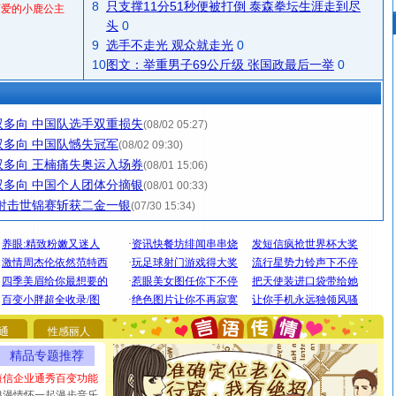
8
只支撑11分51秒便被打倒 泰森拳坛生涯走到尽
可爱的小鹿公主
头
0
9
选手不走光 观众就走光
0
10
图文：举重男子69公斤级 张国政最后一举
0
多向 中国队选手双重损失
(08/02 05:27)
多向 中国队憾失冠军
(08/02 09:30)
多向 王楠痛失奥运入场券
(08/01 15:06)
多向 中国个人团体分摘银
(08/01 00:33)
射击世锦赛斩获二金一银
(07/30 15:34)
[圣诞节]
圣诞节到了，想想没什么送给你的，又不打算给
你太多，只有给你五千万：千万快乐！千万要健康！千万
要平安！千万要知足！千万不要忘记我！
通
性感丽人
[圣诞节]
不只这样的日子才会想起你,而是这样的日子才
能正大光明地骚扰你,告诉你,圣诞要快乐!新年要快乐!天天
精品专题推荐
都要快乐噢!
短信企业通秀百变功能
[圣诞节]
奉上一颗祝福的心,在这个特别的日子里,愿幸福,
浪漫情怀一起漫步音乐