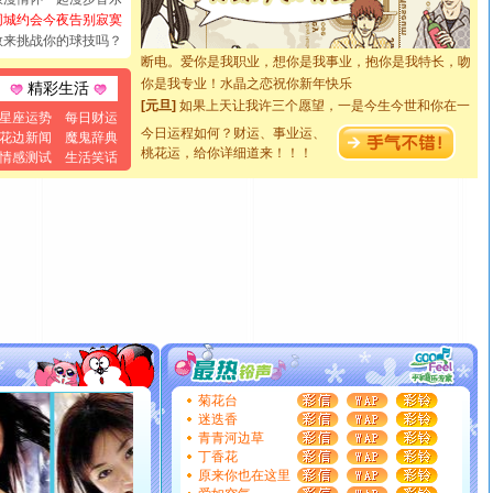
如意,快乐,鲜花,一切美好的祝愿与你同在.圣诞快乐!
同城约会今夜告别寂寞
[元旦]
看到你我会触电；看不到你我要充电；没有你我会
敢来挑战你的球技吗？
断电。爱你是我职业，想你是我事业，抱你是我特长，吻
你是我专业！水晶之恋祝你新年快乐
精彩生活
[元旦]
如果上天让我许三个愿望，一是今生今世和你在一
星座运势
每日财运
起；二是再生再世和你在一起；三是三生三世和你不再分
今日运程如何？财运、事业运、
花边新闻
魔鬼辞典
离。水晶之恋祝你新年快乐
桃花运，给你详细道来！！！
情感测试
生活笑话
[元旦]
当我狠下心扭头离去那一刻，你在我身后无助地哭
泣，这痛楚让我明白我多么爱你。我转身抱住你：这猪不
卖了。水晶之恋祝你新年快乐。
[春节]
风柔雨润好月圆，半岛铁盒伴身边，每日尽显开心
颜！冬去春来似水如烟，劳碌人生需尽欢！听一曲轻歌，
道一声平安！新年吉祥万事如愿
[春节]
传说薰衣草有四片叶子：第一片叶子是信仰，第二
片叶子是希望，第三片叶子是爱情，第四片叶子是幸运。
送你一棵薰衣草，愿你新年快乐！
[圣诞节]
圣诞节到了，想想没什么送给你的，又不打算给
你太多，只有给你五千万：千万快乐！千万要健康！千万
菊花台
要平安！千万要知足！千万不要忘记我！
迷迭香
[圣诞节]
不只这样的日子才会想起你,而是这样的日子才
青青河边草
能正大光明地骚扰你,告诉你,圣诞要快乐!新年要快乐!天天
丁香花
都要快乐噢!
原来你也在这里
[圣诞节]
奉上一颗祝福的心,在这个特别的日子里,愿幸福,