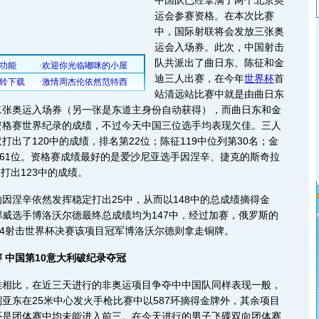
中国队已经拿满了两个北京奥
运会参赛资格。在本次比赛
中，国际射联将会发放三张奥
运会入场券。此次，中国射击
队共派出了曲日东、陈征和金
迪三人出赛，在今年
世界杯
首
站清远站比赛中就是由曲日东
二张奥运入场券（另一张是东道主身份自动获得），而曲日东和金
资格赛世界纪录的成绩，不过今天中国三位选手均表现欠佳。三人
打出了120中的成绩，排名第22位；陈征119中位列第30名；金
第61位。资格赛成绩最好的是爱沙尼亚选手因涅辛、捷克的斯奇拉
打出123中的成绩。
涅辛依然发挥稳定打出25中，从而以148中的总成绩摘得金
威选手博洛沃尔德最终总成绩均为147中，经过加赛，俄罗斯的
04射击世界杯决赛该项目冠军博洛沃尔德则拿走铜牌。
 中国第10意大利破纪录夺冠
比，在近三天进行的非奥运项目争夺中中国队同样表现一般，
亚东在25米中心发火手枪比赛中以587环摘得金牌外，其余项目
还是团体赛中均未能进入前三。在今天进行的男子飞碟双向团体赛