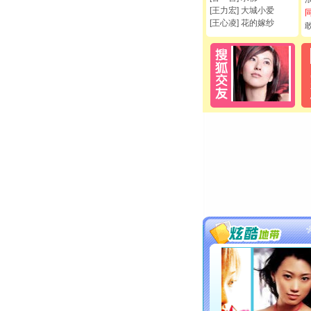
[王力宏] 大城小爱
[王心凌] 花的嫁纱