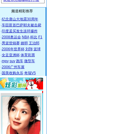
频道精彩推荐
·
纪念唐山大地震30周年
·
车臣匪首巴萨耶夫被击毙
·
印度孟买发生连环爆炸
·
2008奥运会
NBA
科比
F1
·
男篮世锦赛
姚明
王治郅
·
2006年世界杯
刘翔
篮球
·
女足亚洲杯
体育彩票
·
mpv
suv
跑车
微型车
·
2006广州车展
·
国美收购永乐
奇瑞V5