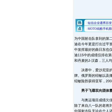
为中国射击队拿到的第
迪在今年更是打出过平
中发挥最好的曲日东也仅
迪115中的成绩仅排在
和丹麦的J-汉森，三人均
决赛中，爱沙尼亚的因
牌。俄罗斯的绍敏以及挪
绍敏险胜获得亚军，20
男子飞碟双向团体赛
与奥运项目成绩欠佳相
除了来自八一队的老将刘
中国射击队无论在个人