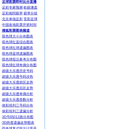
·
足球彩票即时比分直播
·
足彩专家预测
欧赔澳盘
·
足彩相同赔率
赔率分歧
·
北京单场足彩
竞彩足球
·
中国各地彩票开奖时间
·
搜狐彩票图表频道
·
双色球大小分布图表
·
双色球红蓝综合图表
·
双色球红球遗漏图表
·
双色球蓝球遗漏图表
·
双色球投注参考分布图
·
双色球红球奇偶分布图
·
超级大乐透历史号码
·
超级大乐透号码冷热
·
超级大乐透前区走势
·
超级大乐透后区走势
·
超级大乐透奇偶分析
·
超级大乐透质数分析
·
体彩排列三号码分布
·
体彩排列三遗漏分析
·
3D号码012路分布图
·
3D跨度遗漏走势图表
·
双色球复式投注计算器