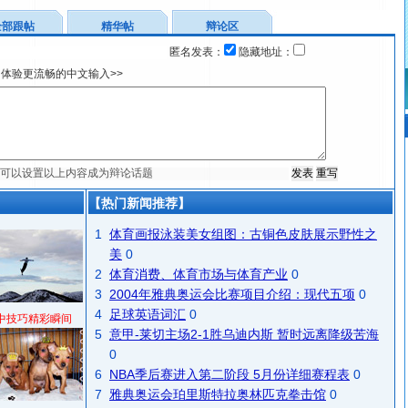
全部跟帖
精华帖
辩论区
匿名发表：
隐藏地址：
体验更流畅的中文输入>>
【热门新闻推荐】
1
体育画报泳装美女组图：古铜色皮肤展示野性之
美
0
2
体育消费、体育市场与体育产业
0
3
2004年雅典奥运会比赛项目介绍：现代五项
0
4
足球英语词汇
0
中技巧精彩瞬间
5
意甲-莱切主场2-1胜乌迪内斯 暂时远离降级苦海
0
6
NBA季后赛进入第二阶段 5月份详细赛程表
0
7
雅典奥运会珀里斯特拉奥林匹克拳击馆
0