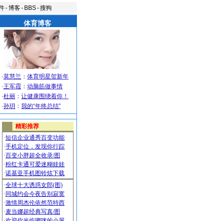
件
-
博客
-
BBS
-
搜狗
体育博客
·
莫慧兰
：
体育明星贺新年
·
王军霞
：
动脑筋做事情
·
杜丽
：
让健康围绕着你！
·
孙玥
：
我的“年终总结”