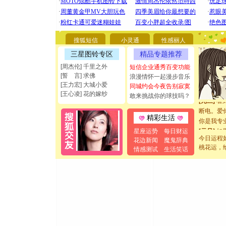
[圣诞节]
你太多，
要平安！
搜狐短信
小灵通
性感丽人
[圣诞节]
三星图铃专区
精品专题推荐
能正大光明
[周杰伦] 千里之外
都要快乐噢
短信企业通秀百变功能
[誓 言] 求佛
浪漫情怀一起漫步音乐
[圣诞节]
[王力宏] 大城小爱
同城约会今夜告别寂寞
如意,快乐
[王心凌] 花的嫁纱
敢来挑战你的球技吗？
[元旦]
看
断电。爱
精彩生活
你是我专
[元旦]
如
星座运势
每日财运
起；二是
今日运程
花边新闻
魔鬼辞典
离。水晶
桃花运，
情感测试
生活笑话
[元旦]
当
泣，这痛
卖了。水
[春节]
风
颜！冬去
道一声平
[春节]
传