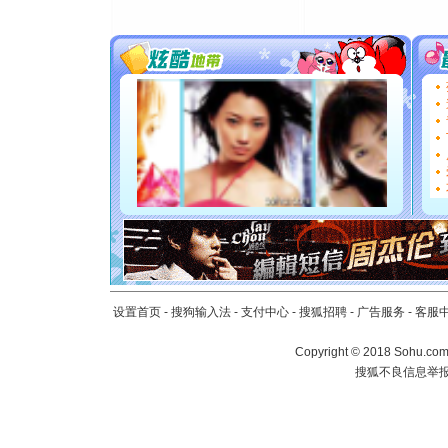
片叶子是
送你一棵
[圣诞节]
你太多，
要平安！
[圣诞节]
能正大光明
都要快乐噢
[圣诞节]
如意,快乐
[元旦]
看
断电。爱
你是我专
[元旦]
如
起；二是
离。水晶
设置首页
-
搜狗输入法
-
支付中心
-
搜狐招聘
-
广告服务
-
客服
[元旦]
当
泣，这痛
Copyright
©
2018 Sohu.com 
卖了。水
搜狐不良信息举
[春节]
风
颜！冬去
道一声平
[春节]
传