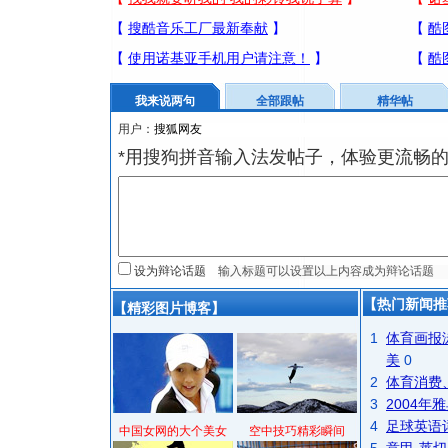
我来说两句
全部跟帖
精华帖
用户：
*用搜狗拼音输入法发帖子，体验更流畅的
设为辩论话题
【热门新闻推
【精彩图片博客】
1
体育画报
美
0
2
体育消费
3
2004
4
足球英语
中国女网的大个美女
空中技巧精彩瞬间