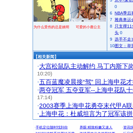
5
意甲-莱切
0
6
NBA季
7
雅典奥运
8
只支撑1
为什么受伤的总是姚明
可爱的小鹿公主
头
0
9
选手不走
10
图文：举
【相关新闻】
·
大宫松鼠队主动解约 马丁内斯下
10:20)
·
五百蓝魔凌晨接“驾” 回上海申花
·
两夺冠军 五夺亚军--上海申花队
17:14)
·
2003赛季上海申花勇夺末代甲A
·
上海申花：杜威坦言为了冠军该拼