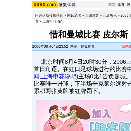
新闻
-
体育
-
娱
阿迪达斯搜狐体育
>
国际足球
>
五洲绿茵
>
五洲热讯
>
200
赛
>
上海申花动态
惜和曼城比赛 皮尔斯
2006年08月04日23:52
来源：搜狐体育
我来
北京时间8月4日20时30分，2006
首日角逐。在虹口足球场进行的比赛
闻
,
上海申花说吧
)
主场0比1告负曼城
比赛唯一进球；下半场辛克莱尔远射击
累积两张黄牌被红牌罚下。