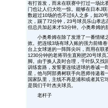
有打首发，而未在联赛中打过一场比
门也让人们大吃一惊。能够在日本J联
数超过10场的也不过6人之多，如20
次，踢了72分钟，23号球员乐山孝志
但总共加起来才53分钟。小奥希姆的
小奥希姆在除了发泄了一番情绪之
效。把连续3场有球入账的强力前锋
台上女球迷的一阵阵尖叫，而用在联赛
1230分钟的老将羽生直刚把20号球
脚。由于换人及时合理，千叶队又找
训练套路，发誓要连续进球的卷诚一
星，他与阿部勇树联手向恩师传递着
国家队里，主线不再是浦和或者其它
是我们千叶杰夫球员。
老杆子