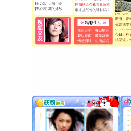
[王力宏] 大城小爱
同城约会今夜告别寂寞
如意,快乐
[王心凌] 花的嫁纱
敢来挑战你的球技吗？
[元旦]
看
断电。爱
精彩生活
你是我专
[元旦]
如
星座运势
每日财运
起；二是
今日运程
花边新闻
魔鬼辞典
离。水晶
桃花运，
情感测试
生活笑话
[元旦]
当
泣，这痛
卖了。水
[春节]
风
颜！冬去
道一声平
[春节]
传
片叶子是
送你一棵
[圣诞节]
你太多，
要平安！
[圣诞节]
能正大光明
都要快乐噢