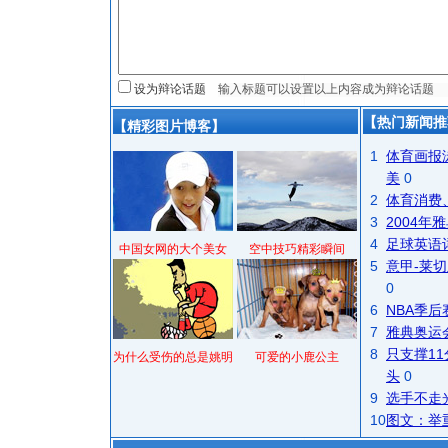
设为辩论话题
【热门新闻推
【精彩图片博客】
1
体育画报
美
0
2
体育消费
3
2004
4
足球英语
中国女网的大个美女
空中技巧精彩瞬间
5
意甲-莱切
0
6
NBA季
7
雅典奥运
8
只支撑1
为什么受伤的总是姚明
可爱的小鹿公主
头
0
9
选手不走
10
图文：举