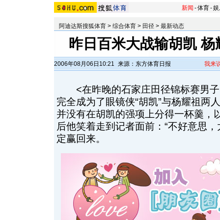
新闻
-
体育
-
娱
阿迪达斯搜狐体育
>
综合体育
>
田径
>
最新动态
昨日百米大战输胡凯 杨
2006年08月06日10:21
来源：东方体育日报
我来
<在昨晚的石家庄田径锦标赛男子1
完全成为了眼镜侠“胡凯”与杨耀祖两
并没有在胡凯的强项上分得一杯羹，以
后他笑着走到记者面前：“不好意思，
定赢回来。