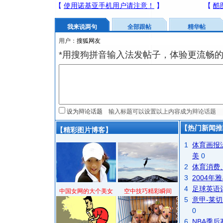
我来说两句
全部跟帖
精华帖
用户：
*用搜狗拼音输入法发帖子，体验更流畅的
设为辩论话题
【热门新闻推
【精彩图片博客】
1
体育画报
美
0
2
体育消费
3
2004
4
足球英语
中国女网的大个美女
空中技巧精彩瞬间
5
意甲-莱切
0
6
NBA季