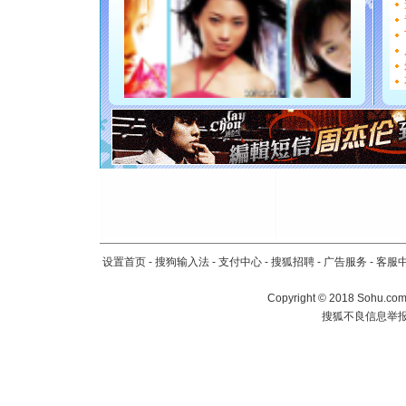
[圣诞节]
能正大光明
都要快乐噢
[圣诞节]
如意,快乐
[元旦]
看
断电。爱
你是我专
[元旦]
如
起；二是
离。水晶
[元旦]
当
泣，这痛
卖了。水
设置首页
-
搜狗输入法
-
支付中心
-
搜狐招聘
-
广告服务
-
客服
[春节]
风
颜！冬去
Copyright
©
2018 Sohu.com 
道一声平
搜狐不良信息举
[春节]
传
片叶子是
送你一棵