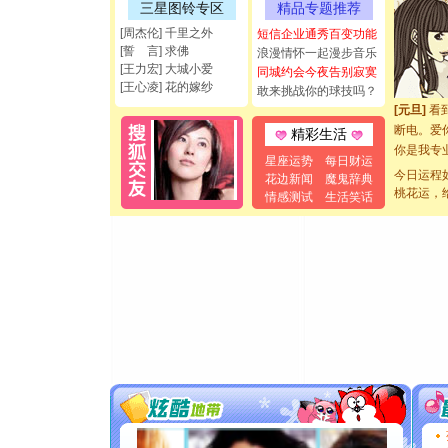
[圣诞节]
三星图铃专区
精品专题推荐
能正大光明
[周杰伦] 千里之外
短信企业通秀百变功能
都要快乐噢
[誓 言] 求佛
浪漫情怀一起漫步音乐
[圣诞节]
[王力宏] 大城小爱
同城约会今夜告别寂寞
如意,快乐
[王心凌] 花的嫁纱
敢来挑战你的球技吗？
[元旦]
看
断电。爱
精彩生活
你是我专
星座运势
每日财运
[元旦]
如
今日运程
花边新闻
魔鬼辞典
起；二是
桃花运，
情感测试
生活笑话
离。水晶
[元旦]
当
泣，这痛
卖了。水
[春节]
风
颜！冬去
道一声平
[春节]
传
片叶子是
送你一棵
[圣诞节]
你太多，
要平安！