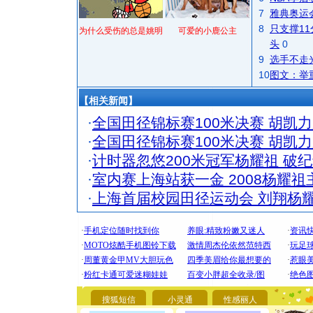
7
雅典奥运
8
只支撑1
为什么受伤的总是姚明
可爱的小鹿公主
头
0
9
选手不走
10
图文：举
【相关新闻】
·
全国田径锦标赛100米决赛 胡凯
·
全国田径锦标赛100米决赛 胡凯
·
计时器忽悠200米冠军杨耀祖 破
·
室内赛上海站获一金 2008杨耀祖
·
上海首届校园田径运动会 刘翔杨
[圣诞节]
你太多，
搜狐短信
小灵通
性感丽人
要平安！