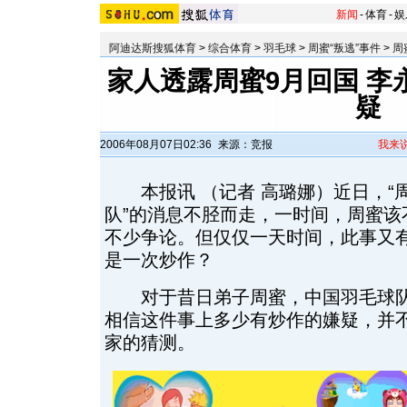
新闻
-
体育
-
娱
阿迪达斯搜狐体育
>
综合体育
>
羽毛球
>
周蜜“叛逃”事件
>
周
家人透露周蜜9月回国 李
疑
2006年08月07日02:36
来源：竞报
我来
本报讯 （记者 高璐娜）近日，“
队”的消息不胫而走，一时间，周蜜该
不少争论。但仅仅一天时间，此事又
是一次炒作？
对于昔日弟子周蜜，中国羽毛球队
相信这件事上多少有炒作的嫌疑，并
家的猜测。