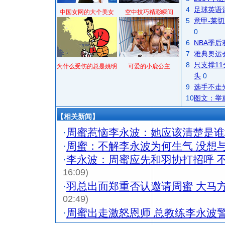
4
足球英语
中国女网的大个美女
空中技巧精彩瞬间
5
意甲-莱切
0
6
NBA季
7
雅典奥运
8
只支撑1
为什么受伤的总是姚明
可爱的小鹿公主
头
0
9
选手不走
10
图文：举
【相关新闻】
·
周蜜惹恼李永波：她应该清楚是谁
·
周蜜：不解李永波为何生气 没想
·
李永波：周蜜应先和羽协打招呼 
16:09)
·
羽总出面郑重否认邀请周蜜 大马
02:49)
·
周蜜出走激怒恩师 总教练李永波
[圣诞节]
你太多，