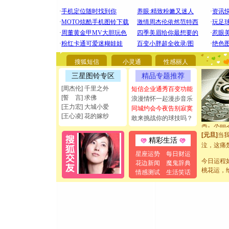
要平安！
[圣诞节]
能正大光明
都要快乐噢
[圣诞节]
如意,快乐
搜狐短信
小灵通
性感丽人
[元旦]
看
三星图铃专区
精品专题推荐
断电。爱
[周杰伦] 千里之外
短信企业通秀百变功能
你是我专
[誓 言] 求佛
浪漫情怀一起漫步音乐
[元旦]
如
[王力宏] 大城小爱
同城约会今夜告别寂寞
起；二是
[王心凌] 花的嫁纱
敢来挑战你的球技吗？
离。水晶
[元旦]
当
精彩生活
泣，这痛
卖了。水
星座运势
每日财运
今日运程
[春节]
风
花边新闻
魔鬼辞典
桃花运，
颜！冬去
情感测试
生活笑话
道一声平
[春节]
传
片叶子是
送你一棵
[圣诞节]