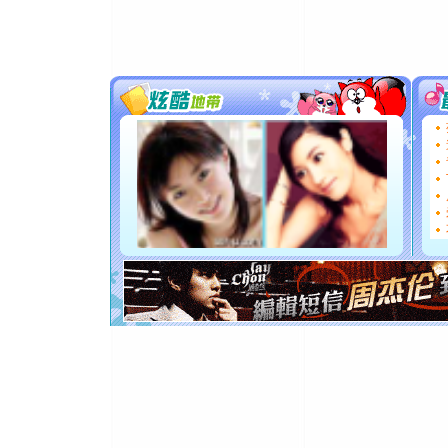
你太多，
要平安！
[圣诞节]
能正大光明
都要快乐噢
[圣诞节]
如意,快乐
[元旦]
看
断电。爱
你是我专
[元旦]
如
起；二是
离。水晶
[元旦]
当
泣，这痛
卖了。水
[春节]
风
颜！冬去
道一声平
[春节]
传
片叶子是
送你一棵