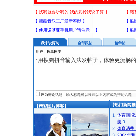
我来说两句
全部跟帖
精华帖
用户：
*用搜狗拼音输入法发帖子，体验更流畅的
设为辩论话题
【热门新闻推
【精彩图片博客】
1
体育画报
美
0
2
体育消费
3
2004