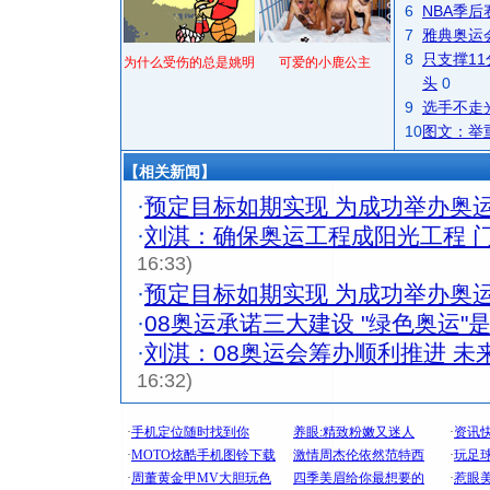
6
NBA季
7
雅典奥运
8
只支撑1
为什么受伤的总是姚明
可爱的小鹿公主
头
0
9
选手不走
10
图文：举
【相关新闻】
·
预定目标如期实现 为成功举办奥
·
刘淇：确保奥运工程成阳光工程 
16:33)
·
预定目标如期实现 为成功举办奥
·
08奥运承诺三大建设 "绿色奥运"
·
刘淇：08奥运会筹办顺利推进 未
16:32)
[圣诞节]