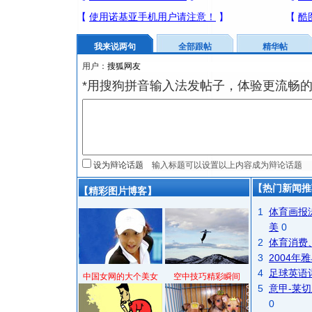
我来说两句
全部跟帖
精华帖
用户：
*用搜狗拼音输入法发帖子，体验更流畅的
设为辩论话题
【热门新闻推
【精彩图片博客】
1
体育画报
美
0
2
体育消费
3
2004
4
足球英语
中国女网的大个美女
空中技巧精彩瞬间
5
意甲-莱切
0