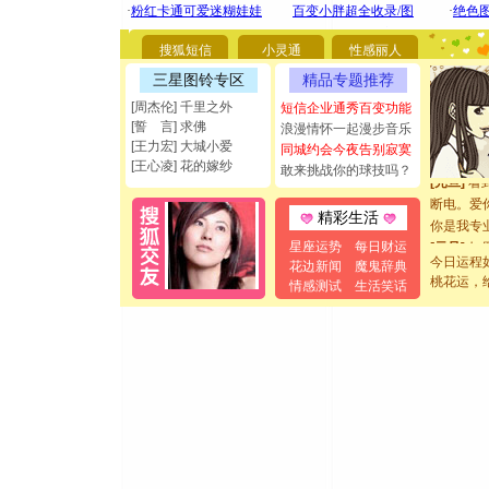
你太多，
要平安！
搜狐短信
小灵通
性感丽人
[圣诞节]
三星图铃专区
精品专题推荐
能正大光明
[周杰伦] 千里之外
短信企业通秀百变功能
都要快乐噢
[誓 言] 求佛
浪漫情怀一起漫步音乐
[圣诞节]
[王力宏] 大城小爱
同城约会今夜告别寂寞
如意,快乐
[王心凌] 花的嫁纱
敢来挑战你的球技吗？
[元旦]
看
断电。爱
精彩生活
你是我专
[元旦]
如
星座运势
每日财运
起；二是
今日运程
花边新闻
魔鬼辞典
桃花运，
离。水晶
情感测试
生活笑话
[元旦]
当
泣，这痛
卖了。水
[春节]
风
颜！冬去
道一声平
[春节]
传
片叶子是
送你一棵