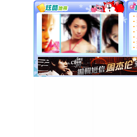
[圣诞节]
你太多，
要平安！
[圣诞节]
能正大光明
都要快乐噢
[圣诞节]
如意,快乐
[元旦]
看
断电。爱
你是我专
[元旦]
如
起；二是
离。水晶
[元旦]
当
泣，这痛
卖了。水
[春节]
风
颜！冬去
道一声平
[春节]
传
片叶子是