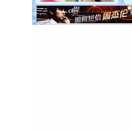
断电。爱
你是我专
[元旦]
如
起；二是
离。水晶
[元旦]
当
泣，这痛
卖了。水
[春节]
风
颜！冬去
道一声平
[春节]
传
片叶子是
送你一棵