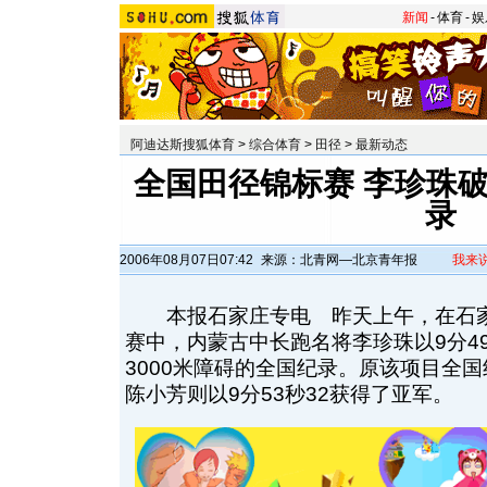
新闻
-
体育
-
娱
阿迪达斯搜狐体育
>
综合体育
>
田径
>
最新动态
全国田径锦标赛 李珍珠破
录
2006年08月07日07:42
来源：北青网—北京青年报
我来
本报石家庄专电 昨天上午，在石家
赛中，内蒙古中长跑名将李珍珠以9分4
3000米障碍的全国纪录。原该项目全
陈小芳则以9分53秒32获得了亚军。