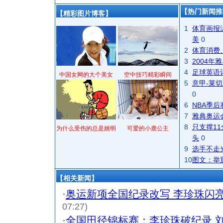
【热门新闻推
【精彩图片博客】
1
体育画报
美
0
2
体育消费
3
2004
4
足球英语
中国女网的大个美女
空中技巧精彩瞬间
5
意甲-莱切
0
6
NBA季
7
雅典奥运
8
只支撑1
为什么受伤的总是姚明
可爱的小鹿公主
头
0
9
选手不走
10
图文：举
【相关新闻】
·
奥运新项全国纪录改写 李珍珠闪
07:27)
·
全国田径锦标赛：李珍珠破纪录 