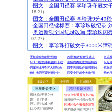
·
图文：全国田径赛 李珍珠夺冠女子
16:21)
·
图文：全国田径赛 李珍珠9分49秒
·
全国田径锦标赛：李珍珠破纪录 
·
奥运新项全国纪录改写 李珍珠闪
07:27)
·
图文：李珍珠打破女子3000米障
[圣诞节]
你太多，
要平安！
搜狐短信
小灵通
性感丽人
[圣诞节]
能正大光明
三星图铃专区
精品专题推荐
都要快乐噢
[周杰伦] 千里之外
短信企业通秀百变功能
[圣诞节]
[誓 言] 求佛
浪漫情怀一起漫步音乐
如意,快乐
[王力宏] 大城小爱
同城约会今夜告别寂寞
[元旦]
看
[王心凌] 花的嫁纱
敢来挑战你的球技吗？