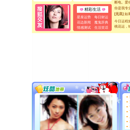
断电。爱
你是我专
精彩生活
[元旦]
如
星座运势
每日财运
起；二是
今日运程
花边新闻
魔鬼辞典
离。水晶
桃花运，
情感测试
生活笑话
[元旦]
当
泣，这痛
卖了。水
[春节]
风
颜！冬去
道一声平
[春节]
传
片叶子是
送你一棵
[圣诞节]
你太多，
要平安！
[圣诞节]
能正大光明
都要快乐噢
[圣诞节]
如意,快乐
[元旦]
看