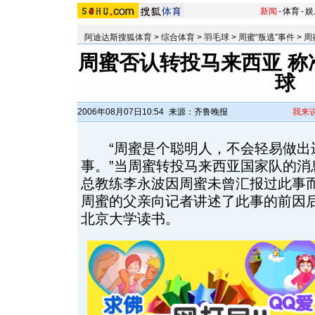
新闻
-
体育
-
娱
阿迪达斯搜狐体育
>
综合体育
>
羽毛球
>
周蜜“叛逃”事件
>
周
周蜜否认转投马来西亚 称
球
2006年08月07日10:54
来源：齐鲁晚报
我来
“周蜜是个聪明人，不会轻易做出
事。”当周蜜转投马来西亚国家队的消
总教练李永波因周蜜未曾汇报过此事
周蜜的父亲向记者讲述了此事的前因
北京大学读书。