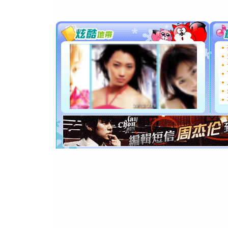
[春节]
传
片叶子是
送你一棵
[圣诞节]
你太多，
要平安！
[圣诞节]
能正大光明
都要快乐噢
[圣诞节]
如意,快乐
[元旦]
看
断电。爱
你是我专
[元旦]
如
起；二是
离。水晶
[元旦]
当
泣，这痛
卖了。水
[春节]
风
颜！冬去
道一声平