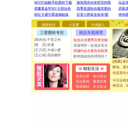
[圣诞节]
你太多，
搜狐短信
小灵通
性感丽人
要平安！
[圣诞节]
三星图铃专区
精品专题推荐
能正大光明
[周杰伦] 千里之外
短信企业通秀百变功能
都要快乐噢
[誓 言] 求佛
浪漫情怀一起漫步音乐
[圣诞节]
[王力宏] 大城小爱
同城约会今夜告别寂寞
如意,快乐
[王心凌] 花的嫁纱
敢来挑战你的球技吗？
[元旦]
看
断电。爱
精彩生活
你是我专
星座运势
每日财运
[元旦]
如
今日运程
花边新闻
魔鬼辞典
起；二是
桃花运，
情感测试
生活笑话
离。水晶
[元旦]
当
泣，这痛
卖了。水
[春节]
风
颜！冬去
道一声平