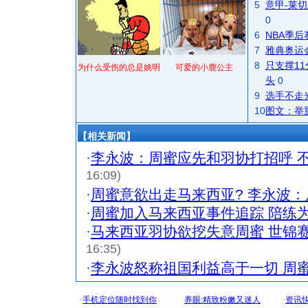
5
意甲-莱切
0
6
NBA季
7
雅典奥运
8
只支撑1
为什么受伤的总是姚明
可爱的小鹿公主
头
0
9
选手不走
10
图文：举
【相关新闻】
·
李永波：周蜜应先和羽协打招呼 
16:09)
·
周蜜意欲出走马来西亚? 李永波
·
周蜜加入马来西亚事件追踪 陪练
·
马来西亚羽协欲挖失意周蜜 世锦
16:35)
·
李永波怒称祖国利益高于一切 周