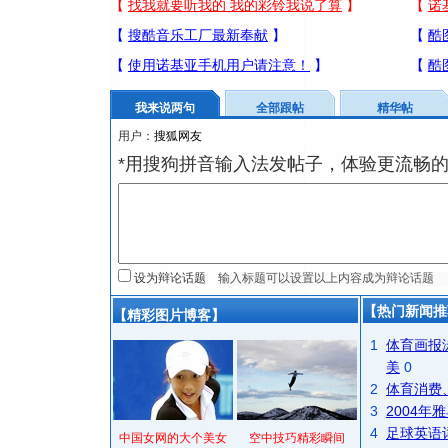
我来说两句
全部跟帖
精华帖
用户：
*用搜狗拼音输入法发帖子，体验更流畅的
设为辩论话题
【热门新闻推
【精彩图片博客】
1
体育画报
美
0
2
体育消费
3
2004
4
足球英语
中国女网的大个美女
空中技巧精彩瞬间