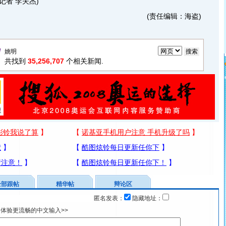
记者 李夫杰)
(责任编辑：海盗)
共找到
35,256,707
个相关新闻.
全部跟帖
精华帖
辩论区
匿名发表：
隐藏地址：
体验更流畅的中文输入>>