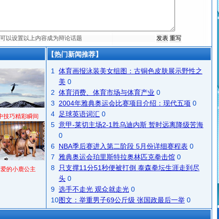
【热门新闻推荐】
1
体育画报泳装美女组图：古铜色皮肤展示野性之
美
0
2
体育消费、体育市场与体育产业
0
3
2004年雅典奥运会比赛项目介绍：现代五项
0
4
足球英语词汇
0
中技巧精彩瞬间
5
意甲-莱切主场2-1胜乌迪内斯 暂时远离降级苦海
0
6
NBA季后赛进入第二阶段 5月份详细赛程表
0
7
雅典奥运会珀里斯特拉奥林匹克拳击馆
0
8
只支撑11分51秒便被打倒 泰森拳坛生涯走到尽
可爱的小鹿公主
头
0
9
选手不走光 观众就走光
0
10
图文：举重男子69公斤级 张国政最后一举
0