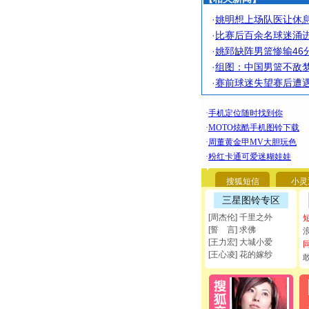
·
姚明想上场队医让休息
·
比赛后百余名球迷涌进
·
姚郅缺阵男篮惨输46
·
组图：中国男篮不敌梦
·
赛前球迷失望赛后遭遇
搜狐短信
小灵
三星图铃专区
[周杰伦] 千里之外
[誓 言] 求佛
[王力宏] 大城小爱
[王心凌] 花的嫁纱