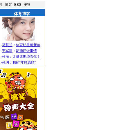
件
-
博客
-
BBS
-
搜狗
体育博客
·
莫慧兰
：
体育明星贺新年
·
王军霞
：
动脑筋做事情
·
杜丽
：
让健康围绕着你！
·
孙玥
：
我的“年终总结”