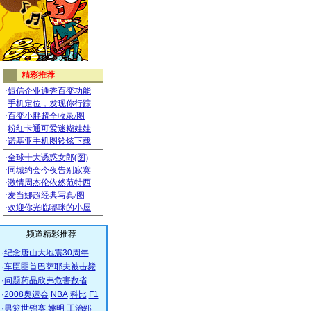
频道精彩推荐
·
纪念唐山大地震30周年
·
车臣匪首巴萨耶夫被击毙
·
问题药品欣弗危害数省
·
2008奥运会
NBA
科比
F1
·
男篮世锦赛
姚明
王治郅