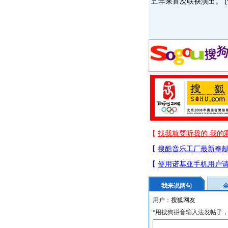
五年来首次联袂演出。 (
我来说两句
用户：
*用搜狗拼音输入法发帖子，