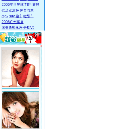
·
2006年世界杯
刘翔
篮球
·
女足亚洲杯
体育彩票
·
mpv
suv
跑车
微型车
·
2006广州车展
·
国美收购永乐
奇瑞V5