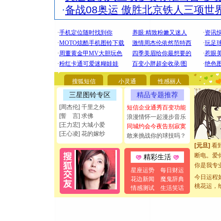
·
备战08奥运 傲胜北京铁人三项世
[圣诞节]
你太多，
搜狐短信
小灵通
性感丽人
要平安！
[圣诞节]
三星图铃专区
精品专题推荐
能正大光明
[周杰伦] 千里之外
短信企业通秀百变功能
都要快乐噢
[誓 言] 求佛
浪漫情怀一起漫步音乐
[圣诞节]
[王力宏] 大城小爱
同城约会今夜告别寂寞
如意,快乐
[王心凌] 花的嫁纱
敢来挑战你的球技吗？
[元旦]
看
断电。爱
精彩生活
你是我专
星座运势
每日财运
[元旦]
如
今日运程
花边新闻
魔鬼辞典
起；二是
桃花运，
情感测试
生活笑话
离。水晶
[元旦]
当
泣，这痛
卖了。水