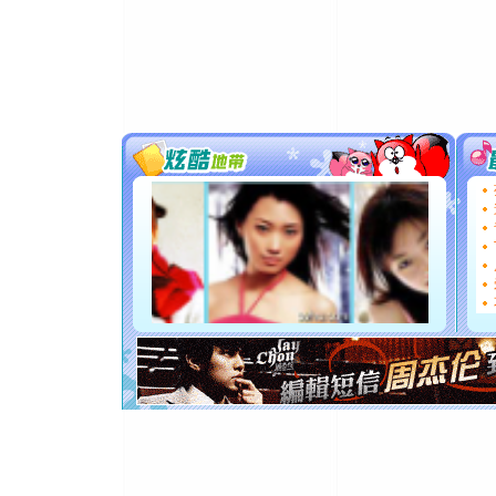
[春节]
风
颜！冬去
道一声平
[春节]
传
片叶子是
送你一棵
[圣诞节]
你太多，
要平安！
[圣诞节]
能正大光明
都要快乐噢
[圣诞节]
如意,快乐
[元旦]
看
断电。爱
你是我专
[元旦]
如
起；二是
离。水晶
[元旦]
当
泣，这痛