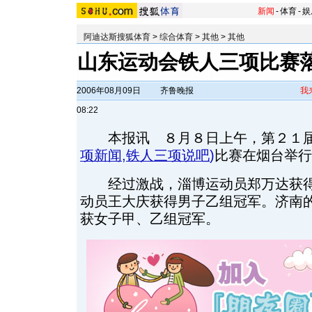
新闻
-
体育
-
娱
阿迪达斯搜狐体育
>
综合体育
>
其他
>
其他
山东运动会铁人三项比赛落
2006年08月09日
齐鲁晚报
我
08:22
本报讯 ８月８日上午，第２１届
项新闻
,
铁人三项说吧
)
比赛在烟台举行
经过激战，淄博运动员郑万达获得
动员王大庆获得男子乙组冠军。济南
获女子甲、乙组冠军。