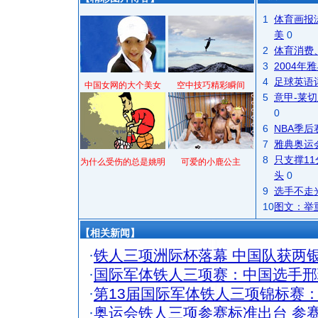
1
体育画报
美
0
2
体育消费
3
2004
4
足球英语
中国女网的大个美女
空中技巧精彩瞬间
5
意甲-莱切
0
6
NBA季
7
雅典奥运
8
只支撑1
为什么受伤的总是姚明
可爱的小鹿公主
头
0
9
选手不走
10
图文：举
【相关新闻】
·
铁人三项洲际杯落幕 中国队获两
·
国际军体铁人三项赛：中国选手邢
·
第13届国际军体铁人三项锦标赛
·
奥运会铁人三项参赛标准出台 参